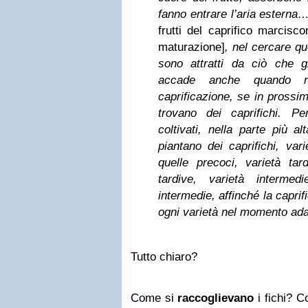
fanno entrare l’aria esterna…
frutti del caprifico marcisc
maturazione]
, nel cercare qu
sono attratti da ciò che g
accade anche quando n
caprificazione, se in prossimi
trovano dei caprifichi. Pe
coltivati, nella parte più al
piantano dei caprifichi, var
quelle precoci, varietà tar
tardive, varietà interme
intermedie, affinché la caprif
ogni varietà nel momento ada
Tutto chiaro?
Come si
raccoglievano
i fichi? C