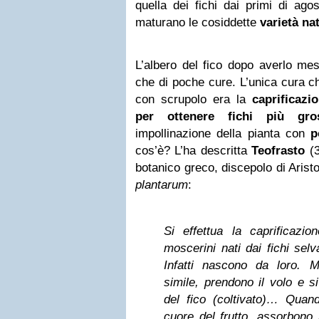
quella dei fichi dai primi di ag
maturano le cosiddette
varietà na
L’albero del fico dopo averlo me
che di poche cure. L’unica cura ch
con scrupolo era la
caprificazi
per ottenere fichi più gro
impollinazione della pianta con
p
cos’è? L’ha descritta
Teofrasto
(3
botanico greco, discepolo di Aristo
plantarum
:
Si effettua la caprificazi
moscerini nati dai fichi selva
Infatti nascono da loro. 
simile, prendono il volo e si
del fico (coltivato)… Quan
cuore del frutto, assorbono 