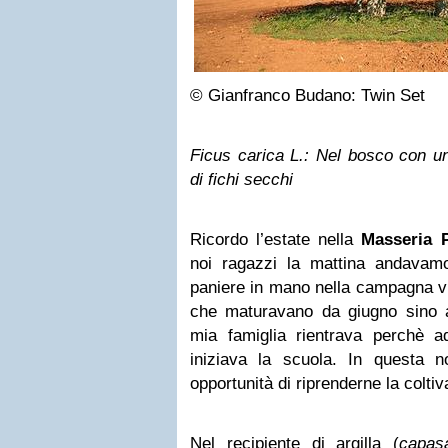
© Gianfranco Budano: Twin Set
Ficus carica L.: Nel bosco con un
di fichi secchi
Ricordo l’estate nella
Masseria P
noi ragazzi la mattina andavam
paniere in mano nella campagna vic
che maturavano da giugno sino 
mia famiglia rientrava perchè ad
iniziava la scuola. In questa no
opportunità di riprenderne la coltiv
Nel recipiente di argilla (
capas