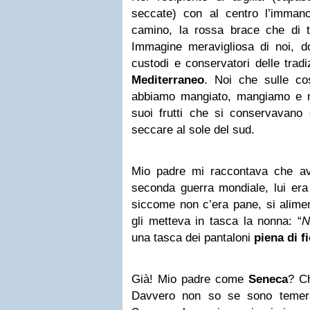
seccate) con al centro l’immanc
camino, la rossa brace che di t
Immagine meravigliosa di noi, d
custodi e conservatori delle tradiz
Mediterraneo
. Noi che sulle co
abbiamo mangiato, mangiamo e m
suoi frutti che si conservavano
seccare al sole del sud.
Mio padre mi raccontava che av
seconda guerra mondiale, lui era 
siccome non c’era pane, si alimen
gli metteva in tasca la nonna: “
N
una tasca dei pantaloni
piena di f
Già! Mio padre come
Seneca
? C
Davvero non so se sono temera