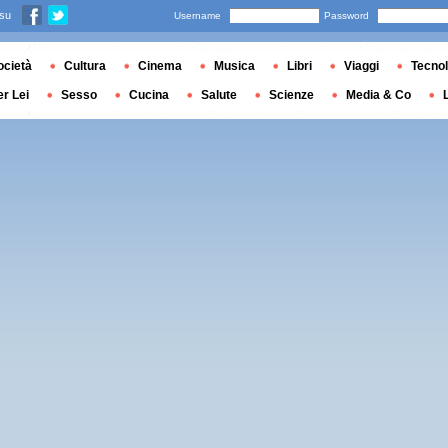
 su
Username
Password
ocietà
Cultura
Cinema
Musica
Libri
Viaggi
Tecnol
er Lei
Sesso
Cucina
Salute
Scienze
Media & Co