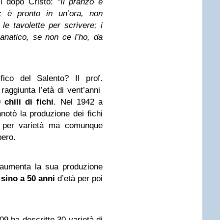
ni dopo Cristo:
“Il pranzo è
e; è pronto in un’ora, non
 le tavolette per scrivere; i
anatico, se non ce l’ho, da
ico del Salento? Il prof.
raggiunta l’età di vent’anni
 chili di fichi
. Nel 1942 a
notò la produzione dei fichi
a per varietà ma comunque
bero.
o aumenta la sua produzione
i
sino a 50 anni
d’età per poi
9 ha descritto 30 varietà di