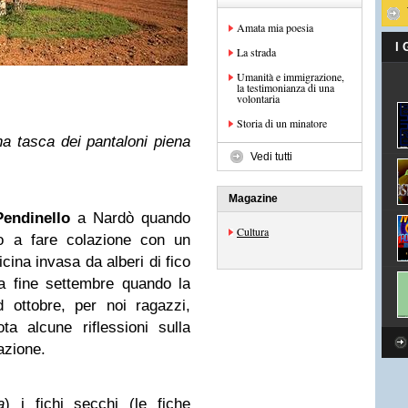
Amata mia poesia
I
La strada
Umanità e immigrazione,
la testimonianza di una
volontaria
Storia di un minatore
a tasca dei pantaloni piena
Vedi tutti
Magazine
endinello
a Nardò quando
Cultura
o a fare colazione con un
ina invasa da alberi di fico
a fine settembre quando la
 ottobre, per noi ragazzi,
ta alcune riflessioni sulla
azione.
a
) i fichi secchi (le fiche