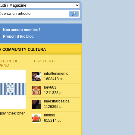
Non ancora membro?
Proponi il tuo blog
A COMMUNITY CULTURA
AUTORE DEL
TOP UTENTI
ORNO
intrattenimento
1608418 pt
lory663
1211328 pt
maestrarosalba
1126395 pt
psyinthekitchen
rimmel
615214 pt