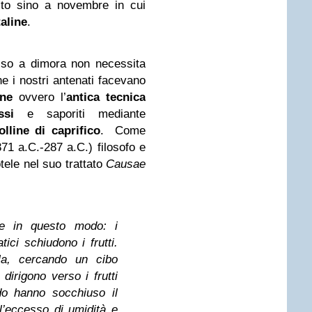
osto sino a novembre in cui
taline
.
sso a dimora non necessita
e i nostri antenati facevano
one
ovvero l’
antica tecnica
ssi
e saporiti mediante
olline di caprifico
. Come
71 a.C.-287 a.C.) filosofo e
tele nel suo trattato
Causae
one in questo modo: i
tici schiudono i frutti.
Ma, cercando un cibo
 dirigono verso i frutti
do hanno socchiuso il
l’eccesso di umidità e