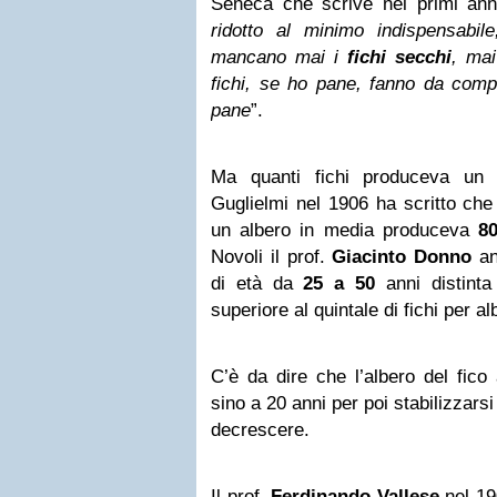
Seneca che scrive nei primi an
ridotto al minimo indispensabil
mancano mai i
fichi secchi
, mai
fichi, se ho pane, fanno da comp
pane
”.
Ma quanti fichi produceva un f
Guglielmi nel 1906 ha scritto che 
un albero in media produceva
80
Novoli il prof.
Giacinto Donno
an
di età da
25 a 50
anni distint
superiore al quintale di fichi per al
C’è da dire che l’albero del fic
sino a 20 anni per poi stabilizzars
decrescere.
Il prof.
Ferdinando Vallese
nel 190