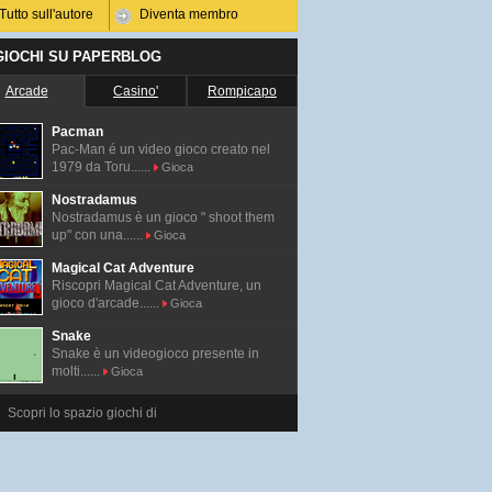
Tutto sull'autore
Diventa membro
 GIOCHI SU PAPERBLOG
Arcade
Casino'
Rompicapo
Pacman
Pac-Man é un video gioco creato nel
1979 da Toru......
Gioca
Nostradamus
Nostradamus è un gioco " shoot them
up" con una......
Gioca
Magical Cat Adventure
Riscopri Magical Cat Adventure, un
gioco d'arcade......
Gioca
Snake
Snake è un videogioco presente in
molti......
Gioca
Scopri lo spazio giochi di