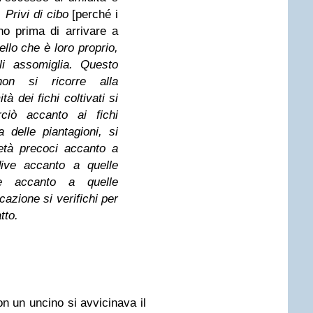
 Privi di cibo
[perché i
ono prima di arrivare a
ello che è loro proprio,
li assomiglia. Questo
on si ricorre alla
tà dei fichi coltivati si
rciò accanto ai fichi
ta delle piantagioni, si
ietà precoci accanto a
dive accanto a quelle
die accanto a quelle
icazione si verifichi per
tto.
on un uncino si avvicinava il