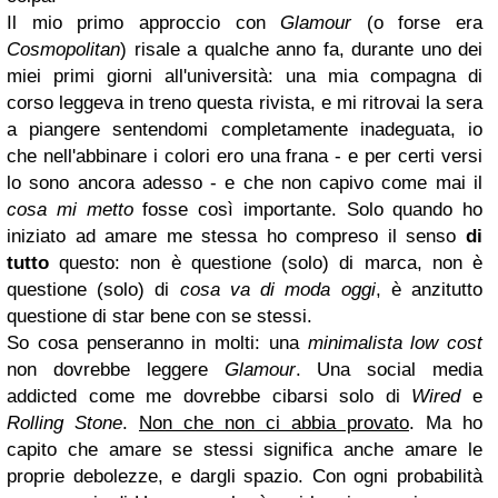
Il mio primo approccio con
Glamour
(o forse era
Cosmopolitan
) risale a qualche anno fa, durante uno dei
miei primi giorni all'università: una mia compagna di
corso leggeva in treno questa rivista, e mi ritrovai la sera
a piangere sentendomi completamente inadeguata, io
che nell'abbinare i colori ero una frana - e per certi versi
lo sono ancora adesso - e che non capivo come mai il
cosa mi metto
fosse così importante. Solo quando ho
iniziato ad amare me stessa ho compreso il senso
di
tutto
questo: non è questione (solo) di marca, non è
questione (solo) di
cosa va di moda oggi
, è anzitutto
questione di star bene con se stessi.
So cosa penseranno in molti: una
minimalista low cost
non dovrebbe leggere
Glamour
. Una social media
addicted come me dovrebbe cibarsi solo di
Wired
e
Rolling Stone
.
Non che non ci abbia provato
. Ma ho
capito che amare se stessi significa anche amare le
proprie debolezze, e dargli spazio. Con ogni probabilità