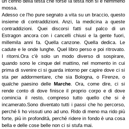
un cenno della testa che forse la testa non si è nemmeno
mossa.
Adesso ce l'ho pure segnato a vita su un braccio, questo
insieme di contraddizioni. Anzi, la medicina a queste
contraddizioni. Quei discorsi fatti sul palco di un
Estragon ancora con i cancelli chiusi e la gente fuori,
millemila anni fa. Quella canzone. Quella dedica. Le
cadute e le onde lunghe. Quel libro perso e poi ritrovato.
I ritorni.Ora c'è solo un modo diverso di sospirare,
quando sono le cinque del mattino, nel momento in cui
prima di svenire ci si guarda intorno per capire dove ci si
sta per addormentare, che sia Bologna, o Firenze, o
qualche paesino delle
Marche
. Ora, come dire, ci si
rende conto di dove finisce il proprio corpo e di dove
comincia il resto, compreso tutto quello che si è
incamerato.Sono diventato tutti i passi che ho percorso,
perché li ho vissuti uno ad uno. Rido di meno ma rido più
forte, più in profondità, perché ridere in fondo è una cosa
bella e delle cose belle non ci si stufa mai.