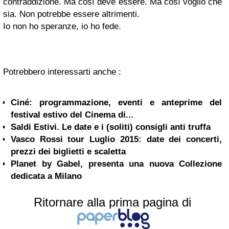
contraddizione. Ma così deve essere. Ma così voglio che
sia. Non potrebbe essere altrimenti.
Io non ho speranze, io ho fede.
Potrebbero interessarti anche :
Ciné: programmazione, eventi e anteprime del
festival estivo del Cinema di...
Saldi Estivi. Le date e i (soliti) consigli anti truffa
Vasco Rossi tour Luglio 2015: date dei concerti,
prezzi dei biglietti e scaletta
Planet by Gabel, presenta una nuova Collezione
dedicata a Milano
Ritornare alla prima pagina di