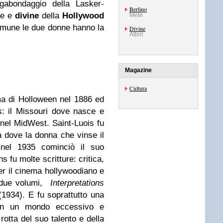
gabondaggio della Lasker-
Berlino
ive e
divine
della
Hollywood
Mete
omune le due donne hanno la
Divine
Attori
Magazine
Cultura
ma di Holloween nel 1886 ed
: il Missouri dove nasce e
nel MidWest. Saint-Luois fu
tà dove la donna che vinse il
nel 1935 cominciò il suo
s fu molte scritture: critica,
per il cinema hollywoodiano e
n due volumi,
Interpretations
(1934). E fu soprattutto una
in un mondo eccessivo e
otta del suo talento e della