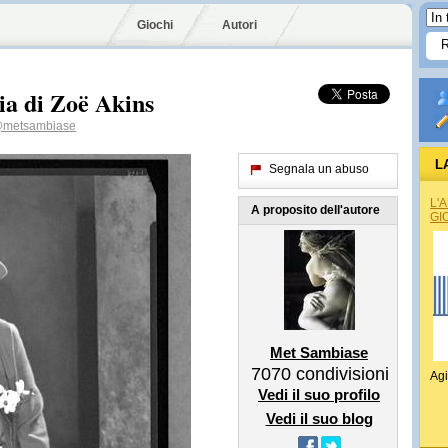
Giochi
Autori
sia di Zoë Akins
metsambiase
L
Segnala un abuso
L'
A proposito dell'autore
GI
Met Sambiase
7070
condivisioni
Agi
Vedi il suo profilo
Vedi il suo blog