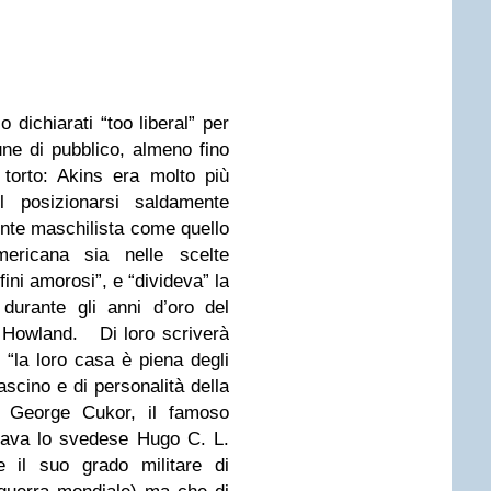
o dichiarati “too liberal” per
une di pubblico, almeno fino
 torto: Akins era molto più
el posizionarsi saldamente
nte maschilista come quello
americana sia nelle scelte
ini amorosi”, e “divideva” la
urante gli anni d’oro del
 Howland. Di loro scriverà
“la loro casa è piena degli
fascino e di personalità della
ra George Cukor, il famoso
sava lo svedese Hugo C. L.
il suo grado militare di