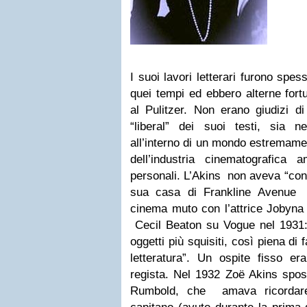
I suoi lavori letterari furono spess
quei tempi ed ebbero alterne fort
al Pulitzer. Non erano giudizi di
“liberal” dei suoi testi, sia n
all’interno di un mondo estremame
dell’industria cinematografica 
personali. L’Akins non aveva “conf
sua casa di Frankline Avenue d
cinema muto con l’attrice Jobyna
Cecil Beaton su Vogue nel 1931: 
oggetti più squisiti, così piena di 
letteratura”. Un ospite fisso e
regista. Nel 1932 Zoë Akins spo
Rumbold, che amava ricordare 