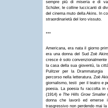
sempre più di miseria e di va
Schüler, le colline luccicanti di d
del cinema muto della Akins. In c
straordinarietà del loro vissuto.
***
Americana, era nata il giorno pri
era una donna del Sud Zoë Akins
cresce è solo convenzionalmente 
la casa della sua gioventù, la cit
Pulitzer per la Drammaturgia 
percorso nella letteratura. Zoë Akin
giornalismo, testi per il teatro e 
poesia. La poesia fu raccolta i
(1914) e
The Hills Grow Smaller
donna che lavorò ed emerse 
trasgressivo non perdendo mai la r