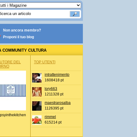
Non ancora membro?
Proponi il tuo blog
A COMMUNITY CULTURA
AUTORE DEL
TOP UTENTI
ORNO
intrattenimento
1608418 pt
lory663
1211328 pt
maestrarosalba
1126395 pt
psyinthekitchen
rimmel
615214 pt