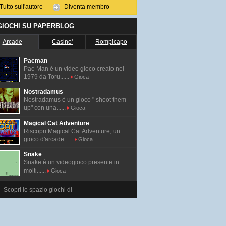
Tutto sull'autore
Diventa membro
 GIOCHI SU PAPERBLOG
Arcade
Casino'
Rompicapo
Pacman
Pac-Man é un video gioco creato nel
1979 da Toru......
Gioca
Nostradamus
Nostradamus è un gioco " shoot them
up" con una......
Gioca
Magical Cat Adventure
Riscopri Magical Cat Adventure, un
gioco d'arcade......
Gioca
Snake
Snake è un videogioco presente in
molti......
Gioca
Scopri lo spazio giochi di