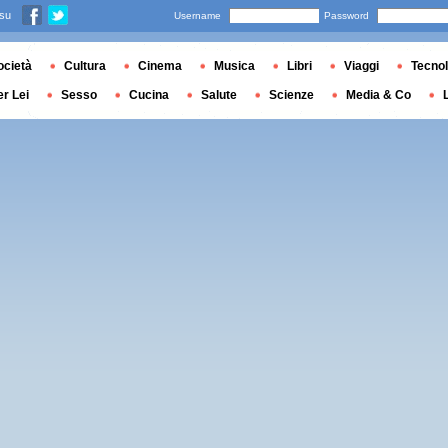
 su
Username
Password
ocietà
Cultura
Cinema
Musica
Libri
Viaggi
Tecnol
er Lei
Sesso
Cucina
Salute
Scienze
Media & Co