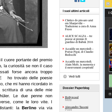
I suoi ultimi articoli
I
Cântico do pássaro azul
em Sharpeville –
Traduzione a cura di Anna
Fresu
ALICE SCALZA – tre
poesie al premio Il
giardino di Babuk 2016
Accadde un mercoledì –
Poésie Pigal, di Claudio
Bedocchi
il cuore portante del premio
Accadde un mercoledì.
Alain Melò, la memoria e
, la curiosità se non il caso
il mouvement coopératif
ati forse ancora troppo
Vedi tutti
. E ho trovato delle poesie
to
, che mi hanno ricordato in
Dossier Paperblog
 scrittura di una delle mie
Schüler. Le due penne non
Hollywood
Mete
verse, come le loro vite. I
Alessandro Tassoni
istanti: la
Berlino
via via
Poeti