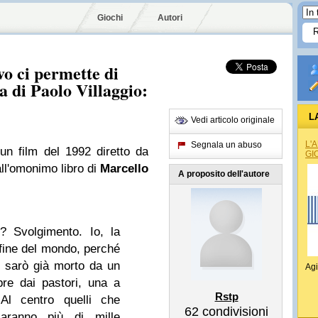
Giochi
Autori
vo ci permette di
a di Paolo Villaggio:
L
Vedi articolo originale
L'
Segnala un abuso
n film del 1992 diretto da
GI
dall'omonimo libro di
Marcello
A proposito dell'autore
? Svolgimento. Io, la
 fine del mondo, perché
 sarò già morto da un
Agi
re dai pastori, una a
Rstp
Al centro quelli che
62
condivisioni
saranno più di mille