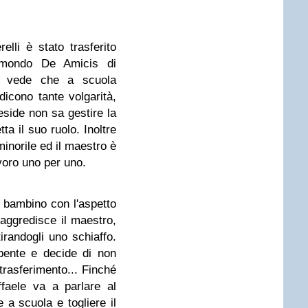
elli è stato trasferito
dmondo De Amicis di
o vede che a scuola
dicono tante volgarità,
reside non sa gestire la
ta il suo ruolo. Inoltre
minorile ed il maestro è
avoro uno per uno.
 bambino con l'aspetto
 aggredisce il maestro,
irandogli uno schiaffo.
pente e decide di non
trasferimento... Finché
aele va a parlare al
 a scuola e togliere il