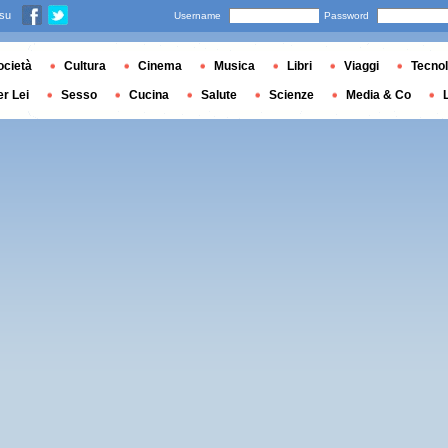
 su
Username
Password
ocietà
Cultura
Cinema
Musica
Libri
Viaggi
Tecnol
er Lei
Sesso
Cucina
Salute
Scienze
Media & Co