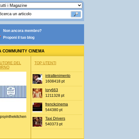
Non ancora membro?
Proponi il tuo blog
A COMMUNITY CINEMA
AUTORE DEL
TOP UTENTI
ORNO
intrattenimento
1608418 pt
lory663
1211328 pt
frenckcinema
544380 pt
psyinthekitchen
Taxi Drivers
540373 pt