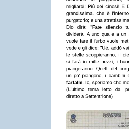
migliardi! Più dei cinesi! E 
grandissima, che è l'infern
purgatorio; e una strettissima
Dio dirà: "Fate silenzio tu
dividerà. A uno qua e a un 
vuole fare il furbo vuole met
vede e gli dice: "Uè, addò va
le stelle scoppieranno, il c
si farà in mille pezzi, i buo
piangeranno. Quelli del purg
un po' piangono, i bambini 
farfalle
. Io, speriamo che me
(L'ultimo tema letto dal pr
diretto a Settentrione)