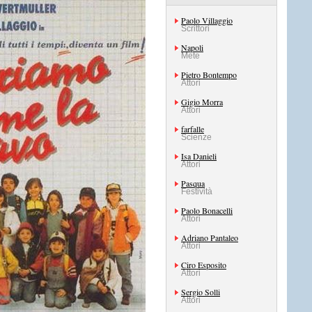
Paolo Villaggio
Scrittori
Napoli
Mete
Pietro Bontempo
Attori
Gigio Morra
Attori
farfalle
Scienze
Isa Danieli
Attori
Pasqua
Festività
Paolo Bonacelli
Attori
Adriano Pantaleo
Attori
Ciro Esposito
Attori
Sergio Solli
Attori