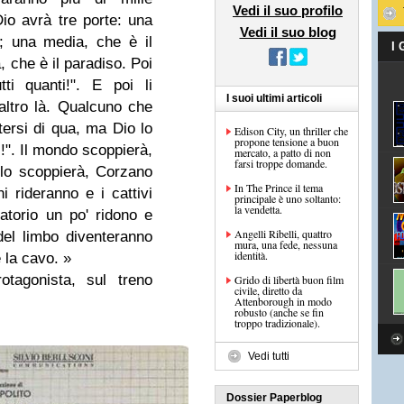
Vedi il suo profilo
Dio avrà tre porte: una
Vedi il suo blog
o; una media, che è il
I
, che è il paradiso. Poi
tti quanti!". E poi li
I suoi ultimi articoli
altro là. Qualcuno che
tersi di qua, ma Dio lo
Edison City, un thriller che
propone tensione a buon
i!". Il mondo scoppierà,
mercato, a patto di non
farsi troppe domande.
ielo scoppierà, Corzano
In The Prince il tema
ni rideranno e i cattivi
principale è uno soltanto:
la vendetta.
atorio un po' ridono e
Angelli Ribelli, quattro
del limbo diventeranno
mura, una fede, nessuna
identità.
 la cavo. »
otagonista, sul treno
Grido di libertà buon film
civile, diretto da
Attenborough in modo
robusto (anche se fin
troppo tradizionale).
Vedi tutti
Dossier Paperblog