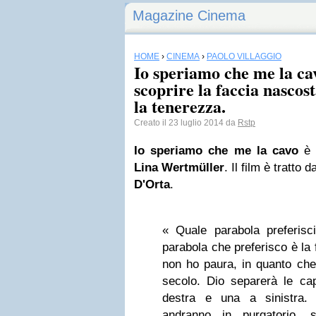
Magazine Cinema
HOME
›
CINEMA
›
PAOLO VILLAGGIO
Io speriamo che me la ca
scoprire la faccia nascost
la tenerezza.
Creato il 23 luglio 2014 da
Rstp
Io speriamo che me la cavo
è u
Lina Wertmüller
. Il film è tratto 
D'Orta
.
« Quale parabola preferisci
parabola che preferisco è la
non ho paura, in quanto che
secolo. Dio separerà le cap
destra e una a sinistra. 
andranno in purgatorio, 