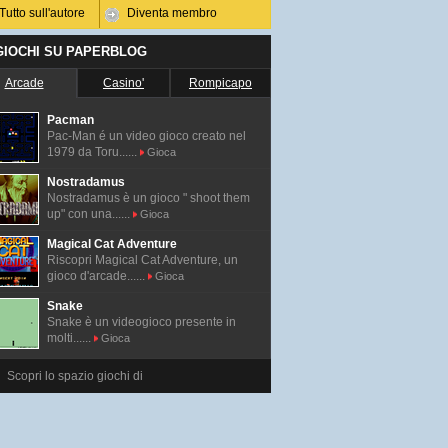
Tutto sull'autore
Diventa membro
 GIOCHI SU PAPERBLOG
Arcade
Casino'
Rompicapo
Pacman
Pac-Man é un video gioco creato nel
1979 da Toru......
Gioca
Nostradamus
Nostradamus è un gioco " shoot them
up" con una......
Gioca
Magical Cat Adventure
Riscopri Magical Cat Adventure, un
gioco d'arcade......
Gioca
Snake
Snake è un videogioco presente in
molti......
Gioca
Scopri lo spazio giochi di