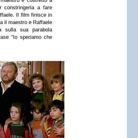
l maestro è costretto a
r constringerla a fare
aele. Il film finisce in
a il maestro e Raffaele
 sulla sua parabola
frase "Io speriamo che