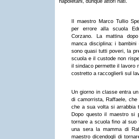
napoletani, dunque attori nati.
Il maestro Marco Tullio Sper
per errore alla scuola E
Corzano. La mattina dop
manca disciplina: i bambini 
sono quasi tutti poveri, la p
scuola e il custode non rispet
il sindaco permette il lavoro 
costretto a raccoglierli sul l
Un giorno in classe entra un
di camorrista, Raffaele, che
che a sua volta si arrabbia t
Dopo questo il maestro si 
tornare a scuola fino al suo 
una sera la mamma di Raff
maestro dicendogli di tornare