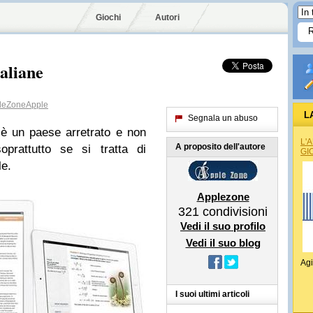
Giochi
Autori
taliane
eZoneApple
L
Segnala un abuso
a è un paese arretrato e non
L'
A proposito dell'autore
prattutto se si tratta di
GI
le.
Applezone
321
condivisioni
Vedi il suo profilo
Vedi il suo blog
Agi
I suoi ultimi articoli