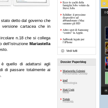
Ecco lo yacht della
famiglia Jobs voluto da
Steve Jobs
I
Schiller: il prossimo
dispositivo ad
 stato detto dal governo che
abbandonare i Mac
saranno gli HD
n versione cartacea che in
Altro spot di Samsung
“contro” la Apple.
ircolare n.18 che si collega
Jailbreak legale per
l’iPhone
o dell’istruzione
Mariastella
sto.
Vedi tutti
Dossier Paperblog
è quello di adattarsi agli
i di passare totalmente ai
Mariastella Gelmini
Personalità Gossip
.
ipad
Tecnologia
Stati Uniti
Mete
Natale
Festività