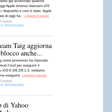
amo già accennato qualche
oggi Apple doveva rilasciare iOS
i i dispositivi e così è stato. Apple
ata di oggi ha...
Leggere il seguito
risafulli
CA
TECNOLOGIA
,
 team Taig aggiorna
sblocco anche...
ig come promesso ha rilasciato
uti il tool per eseguire il
su iOS 8.3/8.2/8.1.3, vediamo
me eseguirlo.
Leggere il seguito
risafulli
CA
TECNOLOGIA
,
p di Yahoo