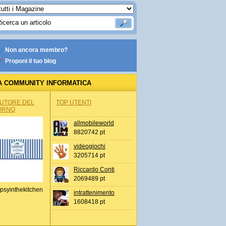
Non ancora membro?
Proponi il tuo blog
A COMMUNITY INFORMATICA
AUTORE DEL
TOP UTENTI
ORNO
allmobileworld
8820742 pt
videogiochi
3205714 pt
Riccardo Conti
2069489 pt
psyinthekitchen
intrattenimento
1608418 pt