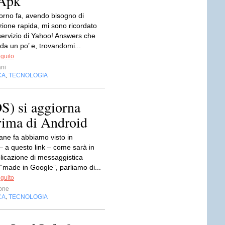
 Apk
orno fa, avendo bisogno di
zione rapida, mi sono ricordato
servizio di Yahoo! Answers che
da un po’ e, trovandomi...
eguito
ni
CA
TECNOLOGIA
,
S) si aggiorna
prima di Android
ane fa abbiamo visto in
– a questo link – come sarà in
plicazione di messaggistica
“made in Google”, parliamo di...
eguito
one
CA
TECNOLOGIA
,