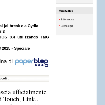
Magazines
Informatica
l jailbreak e a Cydia
Tecnologia
8.3
 iOS 8.4 utilizzando TaiG
 2015 - Speciale
ina di
icoli :
scia ufficialmente
d Touch, Link...