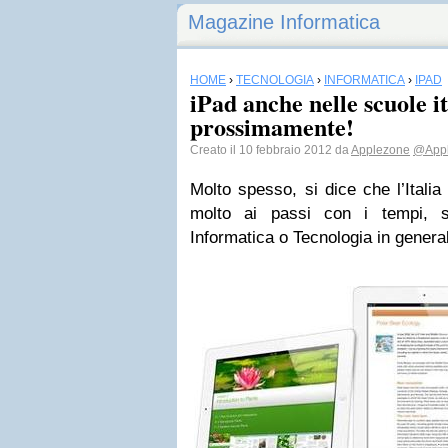
Magazine Informatica
HOME
›
TECNOLOGIA
›
INFORMATICA
›
IPAD
iPad anche nelle scuole i
prossimamente!
Creato il 10 febbraio 2012 da
Applezone
@Appl
Molto spesso, si dice che l’Itali
molto ai passi con i tempi, so
Informatica o Tecnologia in genera