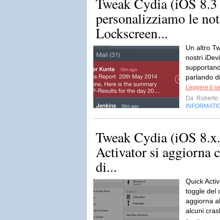
Tweak Cydia (iOS 8.3 
personalizziamo le noti
Lockscreen...
Un altro T
nostri iDev
supportand
parlando di
Leggere il s
Da
Roberto C
INFORMATI
Tweak Cydia (iOS 8.x.
Activator si aggiorna 
di...
Quick Activ
toggle del 
aggiorna a
alcuni cras