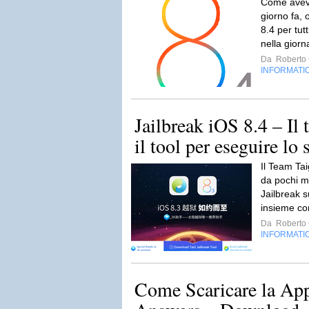
Come avev
giorno fa, 
8.4 per tutt
nella giorn
Da
Roberto C
INFORMATI
Jailbreak iOS 8.4 – Il
il tool per eseguire lo 
Il Team Ta
da pochi min
Jailbreak 
insieme co
Da
Roberto C
INFORMATI
Come Scaricare la Ap