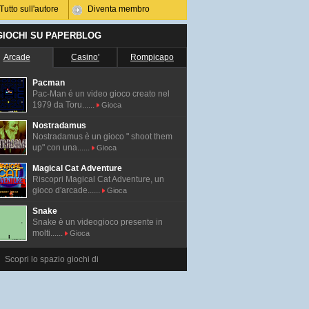
Tutto sull'autore
Diventa membro
 GIOCHI SU PAPERBLOG
Arcade
Casino'
Rompicapo
Pacman
Pac-Man é un video gioco creato nel
1979 da Toru......
Gioca
Nostradamus
Nostradamus è un gioco " shoot them
up" con una......
Gioca
Magical Cat Adventure
Riscopri Magical Cat Adventure, un
gioco d'arcade......
Gioca
Snake
Snake è un videogioco presente in
molti......
Gioca
Scopri lo spazio giochi di