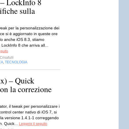
– LockInfo 8
fiche sulla
weak per la personalizzazione dei
ice si è aggiornato in queste ore
o anche iOS 8.3, stiamo
 LockInfo 8 che arriva all...
eguito
risafulli
CA
TECNOLOGIA
,
x) – Quick
con la correzione
ator, il tweak per personalizzare i
control center nativo di iOS 7, si
lla versione 1.4.1-1 correggendo
h. Quick...
Leggere il seguito