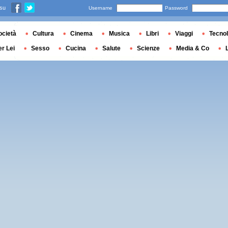
 su
Username
Password
ocietà
Cultura
Cinema
Musica
Libri
Viaggi
Tecnol
er Lei
Sesso
Cucina
Salute
Scienze
Media & Co