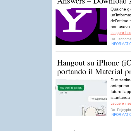
Answers – Download
Qualche gi
un’informa
del’ottimo 
non usavo 
Leggere il s
Da
Tecnoma
INFORMATI
Hangout su iPhone (iO
portando il Material 
Due settim
anteprima 
futuro l’ap
istantanea 
Leggere il s
Da
Enjoyph
INFORMATI