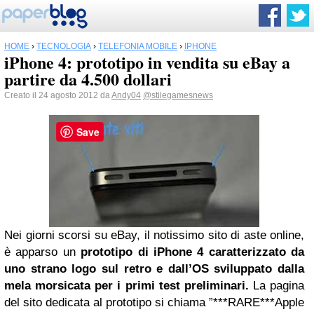
HOME
›
TECNOLOGIA
›
TELEFONIA MOBILE
›
IPHONE
iPhone 4: prototipo in vendita su eBay a
partire da 4.500 dollari
Creato il 24 agosto 2012 da
Andy04
@stilegamesnews
Save
Nei giorni scorsi su eBay, il notissimo sito di aste online,
è apparso un
prototipo di iPhone 4 caratterizzato da
uno strano logo sul retro e dall’OS sviluppato dalla
mela morsicata per i primi test preliminari.
La pagina
del sito dedicata al prototipo si chiama ”***RARE***Apple