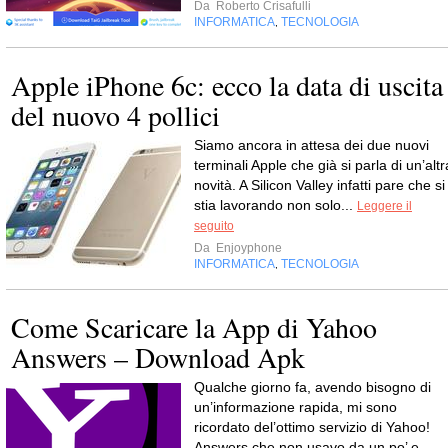
Da
Roberto Crisafulli
INFORMATICA
TECNOLOGIA
,
Apple iPhone 6c: ecco la data di uscita
del nuovo 4 pollici
Siamo ancora in attesa dei due nuovi
terminali Apple che già si parla di un’altr
novità. A Silicon Valley infatti pare che si
stia lavorando non solo...
Leggere il
seguito
Da
Enjoyphone
INFORMATICA
TECNOLOGIA
,
Come Scaricare la App di Yahoo
Answers – Download Apk
Qualche giorno fa, avendo bisogno di
un’informazione rapida, mi sono
ricordato del’ottimo servizio di Yahoo!
Answers che non usavo da un po’ e,