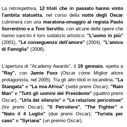
La retrospettiva,
12 titoli che in passato hanno vinto
l'ambita statuetta
, nel corso della
notte degli Oscar
culminerà con una
maratona-omaggio al regista Paolo
Sorrentino e a Toni Servillo
, con alcune delle opere che
hanno sancito il loro sodalizio artistico:
"L'uomo in più"
(2001),
"Le conseguenze dell'amore"
(2004),
"L'amico
di Famiglia"
(2006).
L'apertura di "Academy Awards", il
19 gennaio
, spetta a
"Ray"
, con
Jamie Foxx
(Oscar come Miglior attore
protagonista, nel 2005). Tra gli altri titoli in locandina,
"La
Stangata"
e
"La mia Africa"
(sette premi Oscar);
"Rain
Man"
e
"Tutti gli uomini del Presidente"
(quattro premi
Oscar),
"Urla del silenzio"
e
"Le relazioni pericolose"
(tre premi Oscar);
"Il Petroliere"
,
"The Fighter"
e
"Nato il 4 Luglio"
(due premi Oscar);
"Turista per
caso"
e
"Syriana"
(un premio Oscar).