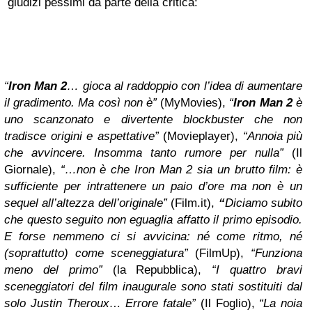
giudizi pessimi da parte della critica:
“
Iron Man 2
…
gioca al raddoppio con l’idea di aumentare
il gradimento. Ma così non è”
(MyMovies),
“
Iron Man 2
è
uno scanzonato e divertente blockbuster che non
tradisce origini e aspettative”
(Movieplayer),
“Annoia più
che avvincere. Insomma tanto rumore per nulla”
(Il
Giornale),
“…
non è che
Iron Man 2
sia un brutto film: è
sufficiente per intrattenere un paio d’ore ma non è un
sequel all’altezza dell’originale”
(Film.it),
“
Diciamo subito
che questo seguito non eguaglia affatto il primo episodio.
E forse nemmeno ci si avvicina: né come ritmo, né
(soprattutto) come sceneggiatura”
(FilmUp),
“Funziona
meno del primo”
(la Repubblica),
“I quattro bravi
sceneggiatori del film inaugurale sono stati sostituiti dal
solo Justin Theroux… Errore fatale”
(Il Foglio),
“La noia