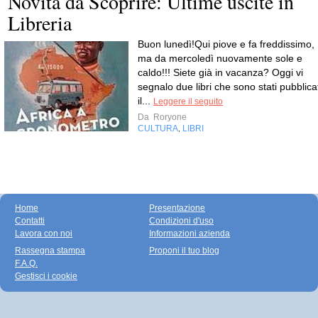
Novità da Scoprire: Ultime uscite in
Libreria
Buon lunedì!Qui piove e fa freddissimo,
ma da mercoledì nuovamente sole e
caldo!!! Siete già in vacanza? Oggi vi
segnalo due libri che sono stati pubblicat
il...
Leggere il seguito
Da
Roryone
CULTURA
LIBRI
,
Home
Presentazione
Contatti
Condizioni d'uso
Lavora con noi
Informazioni azienda
Rassegna stampa
Proponi il tuo blog
F.A.Q.
Gestisci i cookie