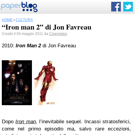
HOME
›
CULTURA
“Iron man 2” di Jon Favreau
Creato il 04 maggio 2011 da
Cinemaleo
2010:
Iron Man 2
di Jon Favreau
Dopo
Iron man
, l’inevitabile sequel. Incassi stratosferici,
come nel primo episodio ma, salvo rare eccezioni,