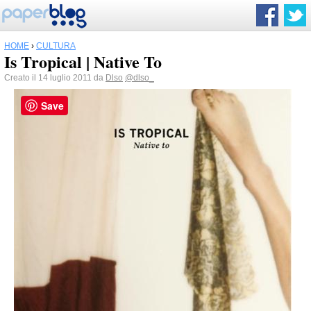
HOME
›
CULTURA
Is Tropical | Native To
Creato il 14 luglio 2011 da
Dlso
@dlso_
Save