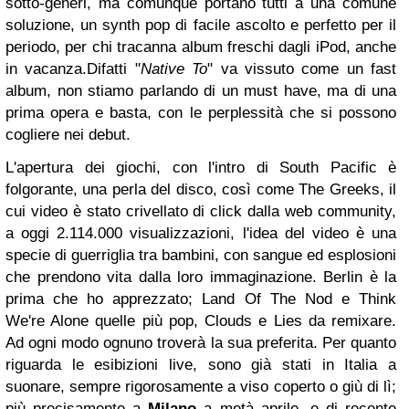
sotto-generi, ma comunque portano tutti a una comune
soluzione, un synth pop di facile ascolto e perfetto per il
periodo, per chi tracanna album freschi dagli iPod, anche
in vacanza.
Difatti "
Native To
" va vissuto come un fast
album, non stiamo parlando di un must have, ma di una
prima opera e basta, con le perplessità che si possono
cogliere nei debut.
L'apertura dei giochi, con l'intro di South Pacific è
folgorante, una perla del disco, così come The Greeks, il
cui video è stato crivellato di click dalla web community,
a oggi 2.114.000 visualizzazioni, l'idea del video è una
specie di guerriglia tra bambini, con sangue ed esplosioni
che prendono vita dalla loro immaginazione. Berlin è la
prima che ho apprezzato; Land Of The Nod e Think
We're Alone quelle più pop, Clouds e Lies da remixare.
Ad ogni modo ognuno troverà la sua preferita.
Per quanto
riguarda le esibizioni live, sono già stati in Italia a
suonare, sempre rigorosamente a viso coperto o giù di lì;
più precisamente a
Milano
a metà aprile, e di recente