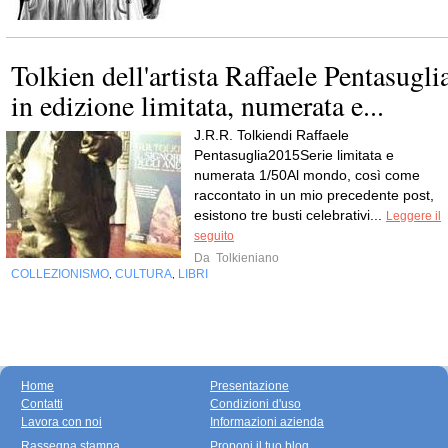
Tolkien dell'artista Raffaele Pentasugli
in edizione limitata, numerata e...
J.R.R. Tolkiendi Raffaele
Pentasuglia2015Serie limitata e
numerata 1/50Al mondo, così come
raccontato in un mio precedente post,
esistono tre busti celebrativi...
Leggere il
seguito
Da
Tolkieniano
COLLEZIONISMO
CULTURA
LIBRI
,
,
Home
Presentazione
Contatti
Condizioni d'uso
Lavora con noi
Informazioni azienda
Rassegna stampa
Proponi il tuo blog