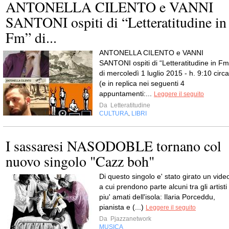
ANTONELLA CILENTO e VANNI
SANTONI ospiti di “Letteratitudine in
Fm” di...
ANTONELLA CILENTO e VANNI
SANTONI ospiti di “Letteratitudine in Fm
di mercoledì 1 luglio 2015 - h. 9:10 circa
(e in replica nei seguenti 4
appuntamenti:...
Leggere il seguito
Da
Letteratitudine
CULTURA
LIBRI
,
I sassaresi NASODOBLE tornano col
nuovo singolo "Cazz boh"
Di questo singolo e' stato girato un vide
a cui prendono parte alcuni tra gli artisti
piu' amati dell'isola: Ilaria Porceddu,
pianista e (...)
Leggere il seguito
Da
Pjazzanetwork
MUSICA