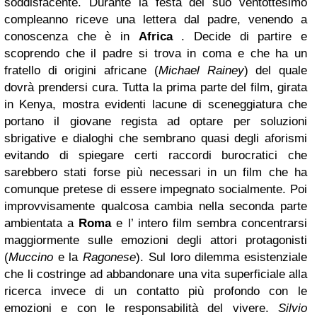
soddisfacente. Durante la festa del suo ventottesimo
compleanno riceve una lettera dal padre, venendo a
conoscenza che è in
Africa
. Decide di partire e
scoprendo che il padre si trova in coma e che ha un
fratello di origini africane (
Michael Rainey
) del quale
dovrà prendersi cura. Tutta la prima parte del film, girata
in Kenya, mostra evidenti lacune di sceneggiatura che
portano il giovane regista ad optare per soluzioni
sbrigative e dialoghi che sembrano quasi degli aforismi
evitando di spiegare certi raccordi burocratici che
sarebbero stati forse più necessari in un film che ha
comunque pretese di essere impegnato socialmente. Poi
improvvisamente qualcosa cambia nella seconda parte
ambientata a
Roma
e l’ intero film sembra concentrarsi
maggiormente sulle emozioni degli attori protagonisti
(
Muccino
e la
Ragonese
). Sul loro dilemma esistenziale
che li costringe ad abbandonare una vita superficiale alla
ricerca invece di un contatto più profondo con le
emozioni e con le responsabilità del vivere.
Silvio