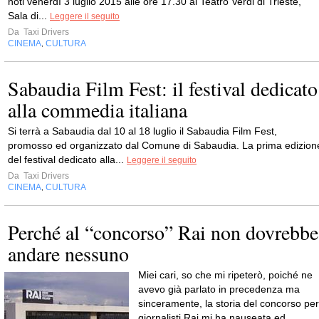
noti venerdì 3 luglio 2015 alle ore 17.30 al Teatro Verdi di Trieste,
Sala di...
Leggere il seguito
Da
Taxi Drivers
CINEMA
CULTURA
,
Sabaudia Film Fest: il festival dedicato
alla commedia italiana
Si terrà a Sabaudia dal 10 al 18 luglio il Sabaudia Film Fest,
promosso ed organizzato dal Comune di Sabaudia. La prima edizion
del festival dedicato alla...
Leggere il seguito
Da
Taxi Drivers
CINEMA
CULTURA
,
Perché al “concorso” Rai non dovrebbe
andare nessuno
Miei cari, so che mi ripeterò, poiché ne
avevo già parlato in precedenza ma
sinceramente, la storia del concorso per
giornalisti Rai mi ha nauseata ed...