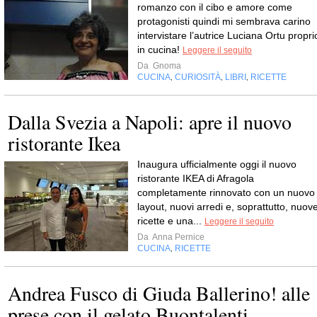
romanzo con il cibo e amore come
protagonisti quindi mi sembrava carino
intervistare l’autrice Luciana Ortu propri
in cucina!
Leggere il seguito
Da
Gnoma
CUCINA
CURIOSITÀ
LIBRI
RICETTE
,
,
,
Dalla Svezia a Napoli: apre il nuovo
ristorante Ikea
Inaugura ufficialmente oggi il nuovo
ristorante IKEA di Afragola
completamente rinnovato con un nuovo
layout, nuovi arredi e, soprattutto, nuov
ricette e una...
Leggere il seguito
Da
Anna Pernice
CUCINA
RICETTE
,
Andrea Fusco di Giuda Ballerino! alle
prese con il gelato Buontalenti