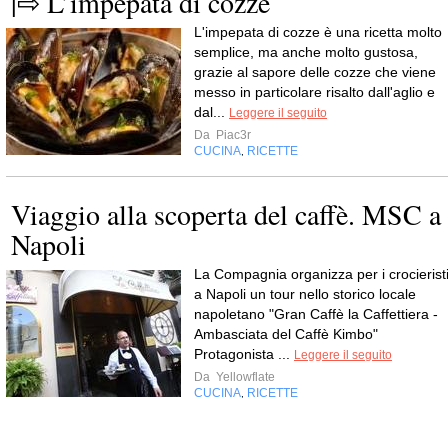
|⇨ L’impepata di cozze
L'impepata di cozze è una ricetta molto
semplice, ma anche molto gustosa,
grazie al sapore delle cozze che viene
messo in particolare risalto dall'aglio e
dal...
Leggere il seguito
Da
Piac3r
CUCINA
RICETTE
,
Viaggio alla scoperta del caffè. MSC a
Napoli
La Compagnia organizza per i crocierist
a Napoli un tour nello storico locale
napoletano "Gran Caffè la Caffettiera -
Ambasciata del Caffè Kimbo"
Protagonista ...
Leggere il seguito
Da
Yellowflate
CUCINA
RICETTE
,