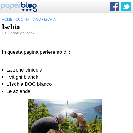
HOME
›
CUCINA
›
VINO
›
ISCHIA
Ischia
Da
Vinook
@Vinook_
In questa pagina parleremo di :
La zone vinicola
I vitigni bianchi
L'Ischia DOC bianco
Le aziende