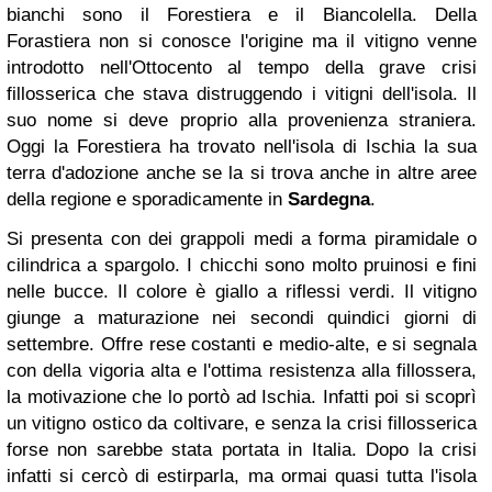
bianchi sono il Forestiera e il Biancolella. Della
Forastiera non si conosce l'origine ma il vitigno venne
introdotto nell'Ottocento al tempo della grave crisi
fillosserica che stava distruggendo i vitigni dell'isola. Il
suo nome si deve proprio alla provenienza straniera.
Oggi la Forestiera ha trovato nell'isola di Ischia la sua
terra d'adozione anche se la si trova anche in altre aree
della regione e sporadicamente in
Sardegna
.
Si presenta con dei grappoli medi a forma piramidale o
cilindrica a spargolo. I chicchi sono molto pruinosi e fini
nelle bucce. Il colore è giallo a riflessi verdi. Il vitigno
giunge a maturazione nei secondi quindici giorni di
settembre. Offre rese costanti e medio-alte, e si segnala
con della vigoria alta e l'ottima resistenza alla fillossera,
la motivazione che lo portò ad Ischia. Infatti poi si scoprì
un vitigno ostico da coltivare, e senza la crisi fillosserica
forse non sarebbe stata portata in Italia. Dopo la crisi
infatti si cercò di estirparla, ma ormai quasi tutta l'isola