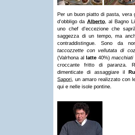
Per un buon piatto di pasta, vera 
d’obbligo da
Alberto
, al Bagno L
uno chef d’eccezione che saprà
saggezza di un tempo, ma anche
contraddistingue. Sono da no
taccozzette con vellutata di co
(Valrhona al
latte
40%)
macchiati
croccante fritto di paranza. 
dimenticate di assaggiare il
Ru
Sapori
, un amaro realizzato con le
qui e nelle isole pontine.