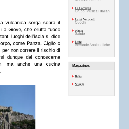
Musicisti Stranieri
La Famiglia
Gruppi Musicali Italiani
Luigi Veronelli
a vulcanica sorga sopra il
Cuochi
osi a Giove, che erutta fuoco
piante
Salute
anti luoghi dell’isola si dice
Latte
orpo, come Panza, Ciglio o
Bevande Analcooliche
per non correre il rischio di
rsi dunque dal conoscerne
tumi ma anche una cucina
Magazines
.
Italia
Viaggi