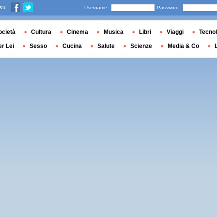
 su
Username
Password
ocietà
Cultura
Cinema
Musica
Libri
Viaggi
Tecnol
er Lei
Sesso
Cucina
Salute
Scienze
Media & Co