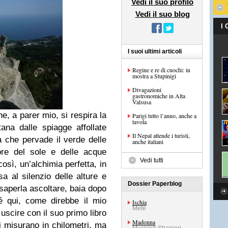
Vedi il suo profilo
Vedi il suo blog
I
I suoi ultimi articoli
Regine e re di cuochi: in
mostra a Stupinigi
Divagazioni
gastronomiche in Alta
Valsusa
he, a parer mio, si respira la
Parigi tutto l’anno, anche a
tavola
tana dalle spiagge affollate
Il Nepal attende i turisti,
a che pervade il verde delle
anche italiani
lore del sole e delle acque
Vedi tutti
osì, un’alchimia perfetta, in
sa al silenzio delle alture e
Dossier Paperblog
è saperla ascoltare, baia dopo
é qui, come direbbe il mio
Ischia
Mete
 uscire con il suo primo libro
Madonna
si misurano in chilometri, ma