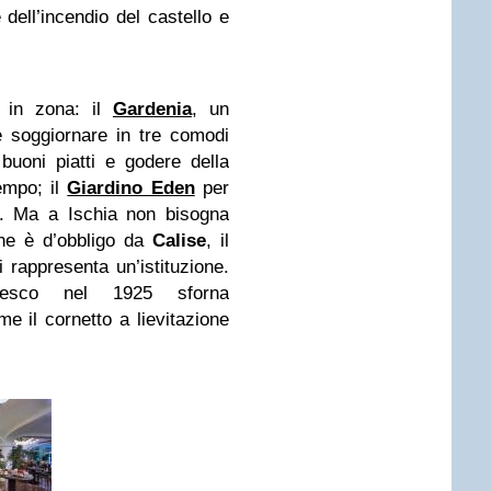
dell’incendio del castello e
e in zona: il
Gardenia
, un
e soggiornare in tre comodi
uoni piatti e godere della
empo; il
Giardino Eden
per
”. Ma a Ischia non bisogna
one è d’obbligo da
Calise
, il
i rappresenta un’istituzione.
cesco nel 1925 sforna
e il cornetto a lievitazione