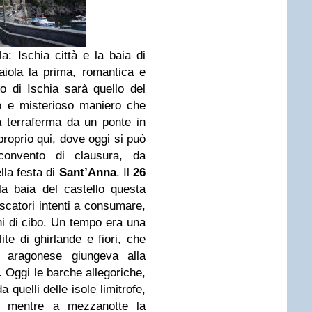
la: Ischia città e la baia di
iola la prima, romantica e
o di Ischia sarà quello del
do e misterioso maniero che
la terraferma da un ponte in
proprio qui, dove oggi si può
onvento di clausura, da
ella festa di
Sant’Anna
. Il
26
la baia del castello questa
escatori intenti a consumare,
ni di cibo. Un tempo era una
ite di ghirlande e fiori, che
o aragonese giungeva alla
. Oggi le barche allegoriche,
 quelli delle isole limitrofe,
io, mentre a mezzanotte la