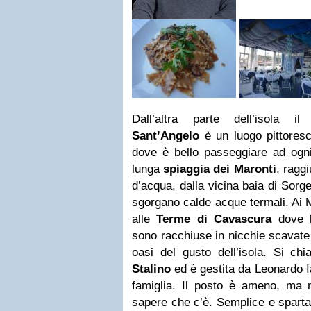
Dall’altra parte dell’isola il c
Sant’Angelo
è un luogo pittoresc
dove è bello passeggiare ad ogni
lunga
spiaggia dei Maronti
, raggi
d’acqua, dalla vicina baia di Sorge
sgorgano calde acque termali. Ai 
alle
Terme di Cavascura
dove l
sono racchiuse in nicchie scavate n
oasi del gusto dell’isola. Si c
Stalino
ed è gestita da Leonardo I
famiglia. Il posto è ameno, ma n
sapere che c’è. Semplice e sparta