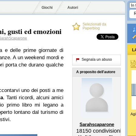
Giochi
Autori
Selezionati da
mi, gusti ed emozioni
Paperblog
arahScaparone
a e delle prime giornate di
L
acanze. A un weekend mordi e
Segnala un abuso
L'
uori porta che durano qualche
GI
A proposito dell'autore
contarvi uno dei posti a me
ia
. Tanti ricordi, alcuni amici
io primo libro mi legano a
perto lontano dal turismo di
Agi
stivi.
Sarahscaparone
18150
condivisioni