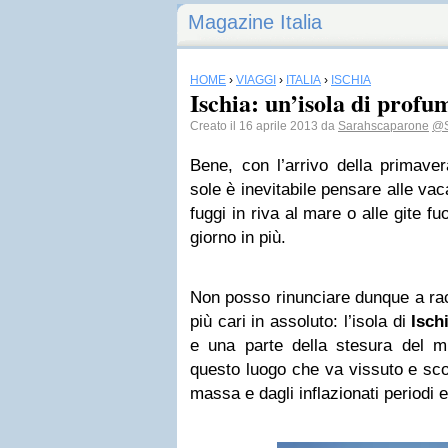
Magazine Italia
HOME
›
VIAGGI
›
ITALIA
›
ISCHIA
Ischia: un’isola di profu
Creato il 16 aprile 2013 da
Sarahscaparone
@S
Bene, con l’arrivo della primaver
sole è inevitabile pensare alle v
fuggi in riva al mare o alle gite f
giorno in più.
Non posso rinunciare dunque a rac
più cari in assoluto: l’isola di
Isch
e una parte della stesura del m
questo luogo che va vissuto e sco
massa e dagli inflazionati periodi e