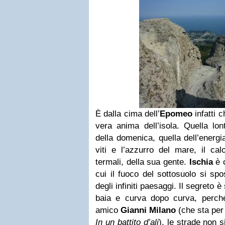
È dalla cima dell’
Epomeo
infatti c
vera anima dell’isola. Quella lon
della domenica, quella dell’energi
viti e l’azzurro del mare, il ca
termali, della sua gente.
Ischia
è c
cui il fuoco del sottosuolo si spo
degli infiniti paesaggi. Il segreto 
baia e curva dopo curva, perch
amico
Gianni Milano
(che sta per
In un battito d’ali
), le strade non 