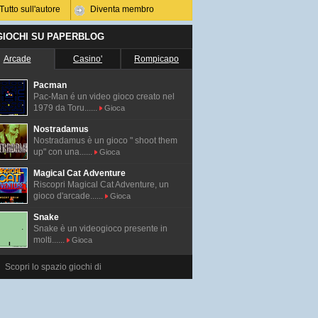
Tutto sull'autore
Diventa membro
 GIOCHI SU PAPERBLOG
Arcade
Casino'
Rompicapo
Pacman
Pac-Man é un video gioco creato nel
1979 da Toru......
Gioca
Nostradamus
Nostradamus è un gioco " shoot them
up" con una......
Gioca
Magical Cat Adventure
Riscopri Magical Cat Adventure, un
gioco d'arcade......
Gioca
Snake
Snake è un videogioco presente in
molti......
Gioca
Scopri lo spazio giochi di