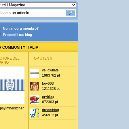
Non ancora membro?
Proponi il tuo blog
A COMMUNITY ITALIA
AUTORE DEL
TOP UTENTI
ORNO
yellowflate
1983762 pt
lory663
1211328 pt
oryblog
672303 pt
psyinthekitchen
dreamblog
456912 pt