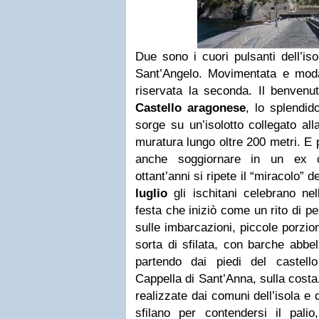
Due sono i cuori pulsanti dell’iso
Sant’Angelo. Movimentata e moda
riservata la seconda. Il benvenut
Castello aragonese
, lo splendi
sorge su un’isolotto collegato al
muratura lungo oltre 200 metri. E 
anche soggiornare in un ex c
ottant’anni si ripete il “miracolo” d
luglio
gli ischitani celebrano nel
festa che iniziò come un rito di p
sulle imbarcazioni, piccole porzio
sorta di sfilata, con barche abbell
partendo dai piedi del castell
Cappella di Sant’Anna, sulla costa
realizzate dai comuni dell’isola e da
sfilano per contendersi il pal