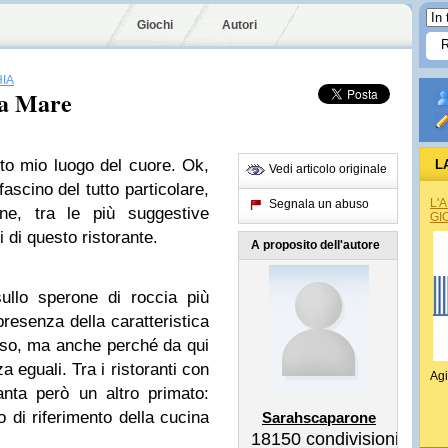
Giochi
Autori
HIA
 a Mare
o mio luogo del cuore. Ok,
L
Vedi articolo originale
scino del tutto particolare,
L'
Segnala un abuso
ne, tra le più suggestive
GI
i di questo ristorante.
A proposito dell'autore
ullo sperone di roccia più
presenza della caratteristica
so, ma anche perché da qui
 eguali. Tra i ristoranti con
Agi
 vanta però un altro primato:
 di riferimento della cucina
Sarahscaparone
18150
condivisioni