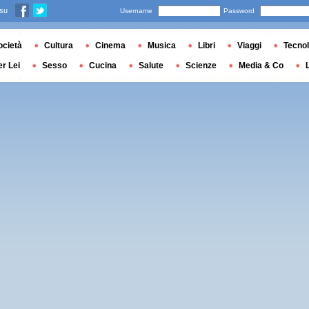
 su
Username
Password
ocietà
Cultura
Cinema
Musica
Libri
Viaggi
Tecnol
er Lei
Sesso
Cucina
Salute
Scienze
Media & Co