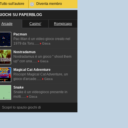
Tutto sull'autore
Diventa membro
 GIOCHI SU PAPERBLOG
Arcade
Casino'
Rompicapo
Pacman
Pac-Man é un video gioco creato nel
1979 da Toru......
Gioca
Nostradamus
Nostradamus è un gioco " shoot them
up" con una......
Gioca
Magical Cat Adventure
Riscopri Magical Cat Adventure, un
gioco d'arcade......
Gioca
Snake
Snake è un videogioco presente in
molti......
Gioca
Scopri lo spazio giochi di