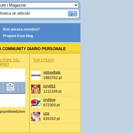
Non ancora membro?
Proponi il tuo blog
A COMMUNITY DIARIO PERSONALE
AUTORE DEL
TOP UTENTI
ORNO
yellowflate
1983762 pt
lory663
1211328 pt
oryblog
672303 pt
psyinthekitchen
cria
635352 pt