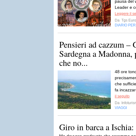
pausa del 
Leader e c
Leggere il s
Da
Tgs Eur
DIARIO PE
Pensieri ad cazzum – 
Sardegna a Madonna, 
che no...
48 ore ton
precisamen
che suffici
fa incazzar
il seguito
Da
Infoturi
VIAGGI
Giro in barca a Ischia: