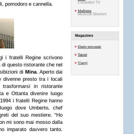
Conduttori TV
li, pomodoro e cannella.
Madonna
Musicisti Stranieri
Magazines
Diario personale
Talenti
i i fratelli Regine scrivono
Viaggi
 di questo ristorante che nel
sibizioni di
Mina
. Aperto dai
 divenne presto tra i locali
 trasformarsi in ristorante
ta e Ottanta divenire luogo
l 1994 i fratelli Regine hanno
luogo dove Umberto, chef
greti del suo mestiere. “Ho
on mi sono mai mosso dalla
ho imparato davvero tanto.