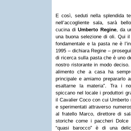
E così, seduti nella splendida t
nell’accogliente sala, sarà bell
cucina di
Umberto Regine
, da u
una buona selezione di oli. Qui il
fondamentale e la pasta ne è l’in
1995 – dichiara Regine – prosegu
di ricerca sulla pasta che è uno dei
nostro ristorante in modo deciso.
alimento che a casa ha sempre
principale e amiamo prepararlo 
esaltarne la materia”. Tra i no
spiccano nel locale i produttori g
il Cavalier Coco con cui Umberto r
e sperimentati attraverso numeros
al fratello Marco, direttore di s
storiche come i paccheri Dolce 
“quasi barocco” è di una deli