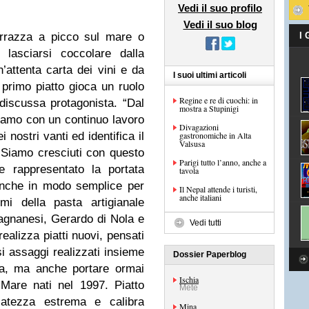
Vedi il suo profilo
Vedi il suo blog
errazza a picco sul mare o
I
o lasciarsi coccolare dalla
n’attenta carta dei vini e da
I suoi ultimi articoli
 primo piatto gioca un ruolo
Regine e re di cuochi: in
discussa protagonista. “Dal
mostra a Stupinigi
iamo con un continuo lavoro
Divagazioni
 nostri vanti ed identifica il
gastronomiche in Alta
Valsusa
 Siamo cresciuti con questo
Parigi tutto l’anno, anche a
 rappresentato la portata
tavola
anche in modo semplice per
Il Nepal attende i turisti,
anche italiani
mi della pasta artigianale
ragnanesi, Gerardo di Nola e
Vedi tutti
ealizza piatti nuovi, pensati
i assaggi realizzati insieme
Dossier Paperblog
ala, ma anche portare ormai
Ischia
Mare nati nel 1997. Piatto
Mete
catezza estrema e calibra
Mina