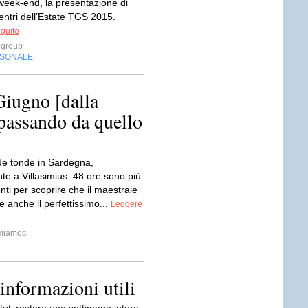
week-end, la presentazione di
entri dell’Estate TGS 2015.
eguito
ogroup
RSONALE
Giugno [dalla
passando da quello
de tonde in Sardegna,
te a Villasimius. 48 ore sono più
enti per scoprire che il maestrale
e anche il perfettissimo...
Leggere
smiamoci
 informazioni utili