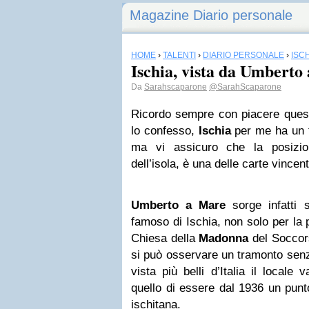
Magazine Diario personale
HOME
›
TALENTI
›
DIARIO PERSONALE
›
ISC
Ischia, vista da Umberto
Da
Sarahscaparone
@SarahScaparone
Ricordo sempre con piacere quest
lo confesso,
Ischia
per me ha un fa
ma vi assicuro che la posizio
dell’isola, è una delle carte vincent
Umberto a Mare
sorge infatti s
famoso di Ischia, non solo per la 
Chiesa della
Madonna
del Soccor
si può osservare un tramonto senza
vista più belli d’Italia il locale
quello di essere dal 1936 un punto
ischitana.