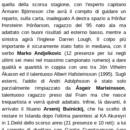
quella della scorsa stagione, con l'esperto capitano
Ármann Björnsson che avrà il compito di guidare un
reparto, sulla carta, inadeguato A destra spazio a Þórður
Þorsteinn Þórðarson, ragazzo del '95 nato ala ma
adattato con buoni risultati ad esterno basso, mentre a
sinistra agirà l'inglese Darren Lough. Il colpo più
importante è sicuramente stato fatto in mediana, con il
serbo
Marko Andjelkovic
(12 presenze per lui negli
ultimi sei mesi nel massimo campionato rumeno) a dare
qualità e quantità in coppia con uno tra Jón Vilhelm
Ákason ed il talentuoso Albert Hafsteinsson (1995). Sugli
esterni, l'addio di Andri Adolphsson è stato solo
parzialmente rimpiazzato da
Ásgeir Marteinsson
,
talentuoso ragazzo preso dal Fram ma che nasce
trequartista e verrà quindi adattato. Infine, là davanti, è
arrivato il lituano
Arsenij Buinickij,
che ha scelto di
restare in Islanda dopo l'ottima parentesi al KA Akureyri
in 1.Deild dello scorso anno (21 presenze e 10 reti): a lui
il compito di duettare con Gardar Gunnlaugsson (uno