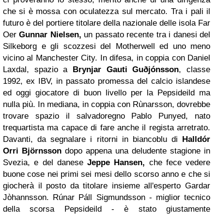
che si è mossa con oculatezza sul mercato. Tra i pali il
futuro è del portiere titolare della nazionale delle isola Far
Oer
Gunnar Nielsen,
un passato recente tra i danesi del
Silkeborg e gli scozzesi del Motherwell ed uno meno
vicino al Manchester City. In difesa, in coppia con Daniel
Laxdal, spazio a
Brynjar Gauti Guðjónsson
, classe
1992, ex IBV, in passato promessa del calcio islandese
ed oggi giocatore di buon livello per la Pepsideild ma
nulla più. In mediana, in coppia con Rùnarsson, dovrebbe
trovare spazio il salvadoregno Pablo Punyed, nato
trequartista ma capace di fare anche il regista arretrato.
Davanti, da segnalare i ritorni in biancoblu di
Halldór
Orri Björnsson
dopo appena una deludente stagione in
Svezia, e del danese
Jeppe Hansen,
che fece vedere
buone cose nei primi sei mesi dello scorso anno e che si
giocherà il posto da titolare insieme all'esperto Gardar
Jòhannsson. Rúnar Páll Sigmundsson - miglior tecnico
della scorsa Pepsideild - è stato giustamente