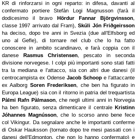
KR di rinforzarsi in ogni reparto: in difesa, davanti al
confermato portiere Stefàn Logi Magnusson (farà il
dodicesimo il bravo
Hördur Fannar Björgvinsson
,
classe 1997 arrivato dal Fram),
Skúli Jón Friðgeirsson
ha deciso, dopo tre anni in Svezia (due all'Elfsborg ed
uno al Gefle), di tornare nel club che lo ha fatto
conoscere in ambito scandinavo, e farà coppia con il
danese
Rasmu
s Christensen
, pescato in seconda
divisione norvegese. I colpi più importanti sono stati fatti
tra la mediana e l'attacco, sia con altri due danesi (il
centrocampista ex Odense
Jacob Schoop
e l'attaccante
ex Aalborg
Soren Frederiksen
, che ben ha figurato in
Europa League) sia con il ritorno in patria del trequartista
Pàlmi Rafn Pàlmason
, che negli ultimi anni in Norvegia
ha ben figurato, senza dimenticare il centrale
Kristinn
Jóhannes Magnússon
, che lo scorso anno bene fece
col Vikingur. Da segnalare anche le importanti conferme
di Oskar Hauksson (tornato dopo tre mesi passati con i
danesi dell'Edmonton, che non lo hanno confermato) e