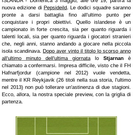
ISLANDA - Domenica 3 maggio, alle ore 19, partirà la
nuova edizione di
Pepsideild
. Le dodici squadre saranno
pronte a darsi battaglia fino all'ultimo punto per
conquistare i propri obiettivi. Quello islandese è un
campionato in forte crescita, sia per quanto riguarda i
talenti locali, sia per quanto riguarda i giocatori stranieri
che, negli anni, stanno andando a giocare nella piccola
isola scandinava.
Dopo aver vinto il titolo lo scorso anno
all'ultimo minuto dell'ultima giornata
lo
Stjarnan
è
chiamato a confermarsi. Impresa difficile, visto che il FH
Hafnarfjordur (campione nel 2012) vuole vendetta,
mentre il KR Reykjavik (26 titoli nella sua storia, l'ultimo
nel 2013) non può tollerare un'astinenza di due stagioni.
Ecco, allora, la nostra speciale preview, con la griglia di
partenza.