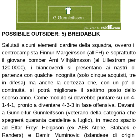
POSSIBILE OUTSIDER: 5) BREIDABLIK
Salutati alcuni elementi cardine della squadra, ovvero il
centrocampista Finnur Margeirsson (all'FH) e soprattutto
il giovane bomber Árni Vilhjálmsson (al Lillestrom per
120.000€), i biancoverdi si presentano ai nastri di
partenza con qualche incognita (solo cinque acquisti, tre
in difesa) ma anche la certezza che, con un po' di
continuità, si potrà migliorare il settimo posto dello
scorso anno. Come modulo si dovrebbe puntare su un 4-
1-4-1, pronto a diventare 4-3-3 in fase offensiva. Davanti
a Gunnleifur Gunnleifsson (veterano della categoria che
spegnerà quaranta candeline a luglio), in mezzo spazio
ad Elfar Freyr Helgason (ex AEK Atene, Stabaek e
Randers) e Damir Muminovic (islandese di origini