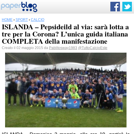
HOME
›
SPORT
›
CALCIO
ISLANDA – Pepsideild al via: sarà lotta a
tre per la Corona? L’unica guida italiana
COMPLETA della manifestazione
Creato il 02 maggio 2015 da
Pablitosway1983
@TuttoCalcioEste