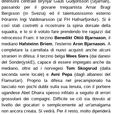
difensore centrale Brynjar Gauti Guðjónsson (Stjarnan),
passando per il giovane trequartista Arnar Bragi
Bergsson (in Svezia) ed il talentuosissimo esterno
Þórarinn Ingi Valdimarsson (al FH Hafnarfjordur). Si è
così stati costretti a ricostruire la spina dorsale della
squadra, e lo si è voluto fare prendendo tre ragazzi dal
retrocesso Fram: il terzino
Benedikt Oktò Bjarnason
, il
mediano
Hafsteinn Briem
, l'esterno
Aron Bjarnason.
A
completare la carrellata di nuovi acquisti anche alcuni
stranieri in difesa: il terzino belga
Mees Siers
(dai danesi
del SonderjyskE), capace di essere impiegato anche da
mediano, oltre ad i norvegesi
Tom Skogsrud
(dalla
seconda serie locale) e
Avni Pepa
(dagli albanesi del
Flamurtari). Proprio la difesa nel precampionato ha
lasciato non pochi dubbi sulla sua tenuta, con il portiere
ugandese Abel Dhaira spesso infilato a seguito di errori
grossolani dei compagni. Difficile se ciò sia dovuto al
livello dei giocatori o semplicemente ad un'amalgama
non ancora creata. Si vedrà. Per il resto, molto dipenderà