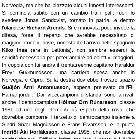
Norvegia, ma che ha piazzato alcuni innesti interessanti.
Si comincia subito con un cambio tra i pali: fuori lo
svedese Jonas Sandqvist, tornato in patria, e dentro
l'olandese
Richard Arends.
Si è rinnovata poco invece la
difesa, forse il reparto che avrebbe necessitato di
maggior ritocchi, dove, nonostante l'arrivo dello spagnolo
Kiko Insa
(era in Lettonia), non sembra esserci la
solidità necessaria per poter ambire ad obiettivi maggiori.
In coppia con lui andrà il trentatreenne capitano Haraldur
Freyr Guðmundsson, una carriera spesa anche in
Norvegia e Cipro. Sulla destra dovrebbe trovare spazio
Guðjón Árni Antoníusson,
appena prelevato dall'FH
Hafnarfjordur. Dai vicecampioni d'Islanda sono arrivati
anche il centrocampista
Hólmar Örn Rúnarsson
, classe
1981 ed uno degli elementi più esperti della rosa, che
dovrebbe comporre il terzetto di centrocampo insieme a
Sindri Snær Magnùsson e Frans Elvarsson, e la punta
Indriði Áki Þorláksson,
classe 1995, che non dovrebbe