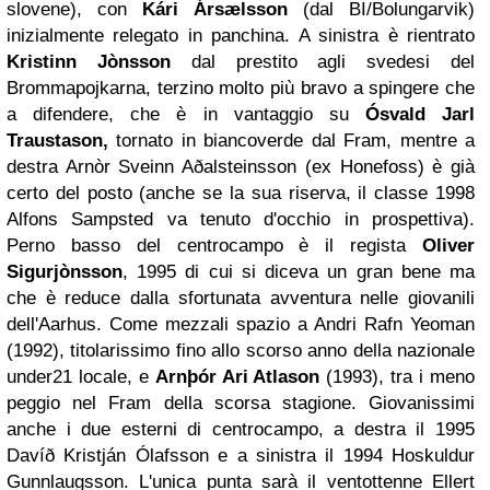
slovene), con
Kári Ársælsson
(dal BI/Bolungarvik)
inizialmente relegato in panchina. A sinistra è rientrato
Kristinn Jònsson
dal prestito agli svedesi del
Brommapojkarna, terzino molto più bravo a spingere che
a difendere, che è in vantaggio su
Ósvald Jarl
Traustason,
tornato in biancoverde dal Fram, mentre a
destra Arnòr Sveinn Aðalsteinsson (ex Honefoss) è già
certo del posto (anche se la sua riserva, il classe 1998
Alfons Sampsted va tenuto d'occhio in prospettiva).
Perno basso del centrocampo è il regista
Oliver
Sigurjònsson
, 1995 di cui si diceva un gran bene ma
che è reduce dalla sfortunata avventura nelle giovanili
dell'Aarhus. Come mezzali spazio a Andri Rafn Yeoman
(1992), titolarissimo fino allo scorso anno della nazionale
under21 locale, e
Arnþór Ari Atlason
(1993), tra i meno
peggio nel Fram della scorsa stagione. Giovanissimi
anche i due esterni di centrocampo, a destra il 1995
Davíð Kristján Ólafsson e a sinistra il 1994 Hoskuldur
Gunnlaugsson. L'unica punta sarà il ventottenne Ellert