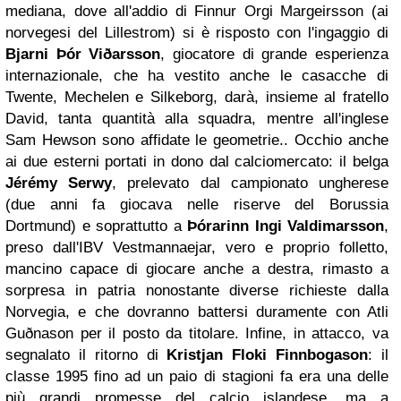
mediana, dove all'addio di Finnur Orgi Margeirsson (ai
norvegesi del Lillestrom) si è risposto con l'ingaggio di
Bjarni Þór Viðarsson
, giocatore di grande esperienza
internazionale, che ha vestito anche le casacche di
Twente, Mechelen e Silkeborg, darà, insieme al fratello
David, tanta quantità alla squadra, mentre all'inglese
Sam Hewson sono affidate le geometrie.. Occhio anche
ai due esterni portati in dono dal calciomercato: il belga
Jérémy Serwy
, prelevato dal campionato ungherese
(due anni fa giocava nelle riserve del Borussia
Dortmund) e soprattutto a
Þórarinn Ingi Valdimarsson
,
preso dall'IBV Vestmannaejar, vero e proprio folletto,
mancino capace di giocare anche a destra, rimasto a
sorpresa in patria nonostante diverse richieste dalla
Norvegia, e che dovranno battersi duramente con Atli
Guðnason per il posto da titolare. Infine, in attacco, va
segnalato il ritorno di
Kristjan Floki Finnbogason
: il
classe 1995 fino ad un paio di stagioni fa era una delle
più grandi promesse del calcio islandese, ma a