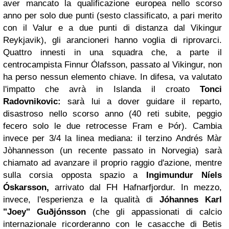
aver mancato la qualificazione europea nello scorso
anno per solo due punti (sesto classificato, a pari merito
con il Valur e a due punti di distanza dal Vikingur
Reykjavik), gli arancioneri hanno voglia di riprovarci.
Quattro innesti in una squadra che, a parte il
centrocampista Finnur Ólafsson, passato al Vikingur, non
ha perso nessun elemento chiave. In difesa, va valutato
l'impatto che avrà in Islanda il croato
Tonci
Radovnikovic:
sarà lui a dover guidare il reparto,
disastroso nello scorso anno (40 reti subite, peggio
fecero solo le due retrocesse Fram e Þór). Cambia
invece per 3/4 la linea mediana: il terzino Andrés Màr
Jòhannesson (un recente passato in Norvegia) sarà
chiamato ad avanzare il proprio raggio d'azione, mentre
sulla corsia opposta spazio a
Ingimundur Níels
Óskarsson,
arrivato dal FH Hafnarfjordur. In mezzo,
invece, l'esperienza e la qualità di
Jóhannes Karl
"Joey" Guðjónsson
(che gli appassionati di calcio
internazionale ricorderanno con le casacche di Betis