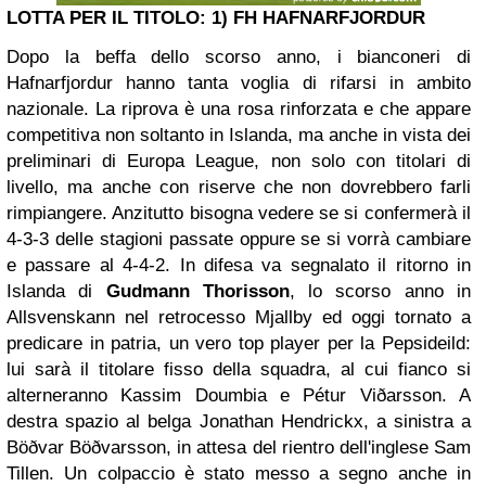
LOTTA PER IL TITOLO: 1) FH HAFNARFJORDUR
Dopo la beffa dello scorso anno, i bianconeri di
Hafnarfjordur hanno tanta voglia di rifarsi in ambito
nazionale. La riprova è una rosa rinforzata e che appare
competitiva non soltanto in Islanda, ma anche in vista dei
preliminari di Europa League, non solo con titolari di
livello, ma anche con riserve che non dovrebbero farli
rimpiangere. Anzitutto bisogna vedere se si confermerà il
4-3-3 delle stagioni passate oppure se si vorrà cambiare
e passare al 4-4-2. In difesa va segnalato il ritorno in
Islanda di
Gudmann Thorisson
, lo scorso anno in
Allsvenskann nel retrocesso Mjallby ed oggi tornato a
predicare in patria, un vero top player per la Pepsideild:
lui sarà il titolare fisso della squadra, al cui fianco si
alterneranno Kassim Doumbia e Pétur Viðarsson. A
destra spazio al belga Jonathan Hendrickx, a sinistra a
Böðvar Böðvarsson, in attesa del rientro dell'inglese Sam
Tillen. Un colpaccio è stato messo a segno anche in