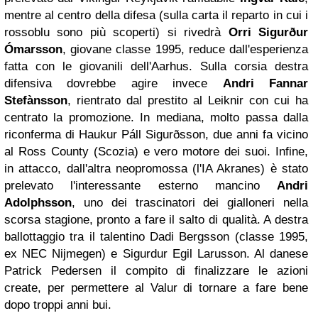
mentre al centro della difesa (sulla carta il reparto in cui i
rossoblu sono più scoperti) si rivedrà
Orri Sigurður
Ómarsson
, giovane classe 1995, reduce dall'esperienza
fatta con le giovanili dell'Aarhus. Sulla corsia destra
difensiva dovrebbe agire invece
Andri Fannar
Stefànsson
, rientrato dal prestito al Leiknir con cui ha
centrato la promozione. In mediana, molto passa dalla
riconferma di Haukur Páll Sigurðsson, due anni fa vicino
al Ross County (Scozia) e vero motore dei suoi. Infine,
in attacco, dall'altra neopromossa (l'IA Akranes) è stato
prelevato l'interessante esterno mancino
Andri
Adolphsson
, uno dei trascinatori dei gialloneri nella
scorsa stagione, pronto a fare il salto di qualità. A destra
ballottaggio tra il talentino Dadi Bergsson (classe 1995,
ex NEC Nijmegen) e Sigurdur Egil Larusson. Al danese
Patrick Pedersen il compito di finalizzare le azioni
create, per permettere al Valur di tornare a fare bene
dopo troppi anni bui.