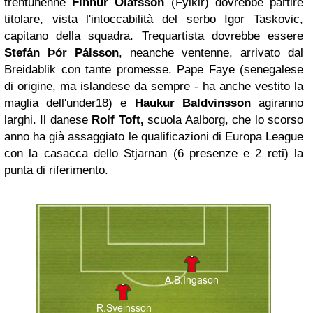
trentunenne
Finnur Ólafsson
(Fylkir) dovrebbe partire
titolare, vista l'intoccabilità del serbo Igor Taskovic,
capitano della squadra. Trequartista dovrebbe essere
Stefán Þór Pálsson
, neanche ventenne, arrivato dal
Breidablik con tante promesse. Pape Faye (senegalese
di origine, ma islandese da sempre - ha anche vestito la
maglia dell'under18) e
Haukur Baldvinsson
agiranno
larghi. Il danese
Rolf Toft,
scuola Aalborg, che lo scorso
anno ha già assaggiato le qualificazioni di Europa League
con la casacca dello Stjarnan (6 presenze e 2 reti) la
punta di riferimento.