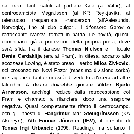
da zero. Tanti saluti al portiere Kale (al Valur), al
centrocampista Magnùsson (al KR Reykjavik), al
talentuoso trequartista Þrándarson (all'Aalesunds,
Norvegia), fino ai due bulgari, il difensore Garov e
l'attaccante Ivanov, tornati in patria. Le novità, quindi,
cominciano già a protezione della propria porta, dove
sarà sfida tra il danese
Thomas Nielsen
e il locale
Denis Cardaklija
(era al Fram). In difesa, accanto allo
scozzese Lowing, è stato preso il serbo
Milos Zivkovic
,
sei presenze nel Novi Pazar (massima divisione serba)
in stagione e tanta curiosità di vederlo all'opera ad altre
latitudini. A destra dovrebbe giocare
Viktor Bjarki
Arnarsson
, anch'egli reduce dalla retrocessione col
Fram e chiamato a rilanciarsi dopo una stagione
negativa. Quasi completamente rifatto il centrocampo,
con gli innesti di
Hallgrímur Mar Steingrímsson
(KA
Akureyri),
Atli Fannar Jónsson (IBV),
il prestito di
Tomas Ingi Urbancic
(1996, Reading), ma soltanto il