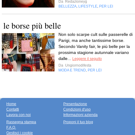
Da
Redazioneyg
BELLEZZA
LIFESTYLE
PER LEI
,
,
le borse più belle
Non solo scarpe cult sulle passerelle di
Parigi, ma anche tantissime borse.
Secondo Vanity fair, le più belle per la
prossima stagione autunnale variano
dalle...
Leggere il seguito
Da
Ungiornodifesta
MODA E TREND
PER LEI
,
Home
Presentazione
Contatti
Condizioni d'uso
Lavora con noi
Informazioni azienda
Rassegna stampa
Proponi il tuo blog
F.A.Q.
Gestisci i cookie