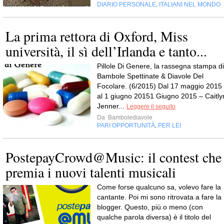
DIARIO PERSONALE
ITALIANI NEL MONDO
,
La prima rettora di Oxford, Miss
università, il sì dell’Irlanda e tanto...
Pillole Di Genere, la rassegna stampa di
Bambole Spettinate & Diavole Del
Focolare. (6/2015) Dal 17 maggio 2015
al 1 giugno 20151 Giugno 2015 – Caitly
Jenner...
Leggere il seguito
Da
Bambolediavole
PARI OPPORTUNITÀ
PER LEI
,
PostepayCrowd@Music: il contest che
premia i nuovi talenti musicali
Come forse qualcuno sa, volevo fare la
cantante. Poi mi sono ritrovata a fare la
blogger. Questo, più o meno (con
qualche parola diversa) è il titolo del