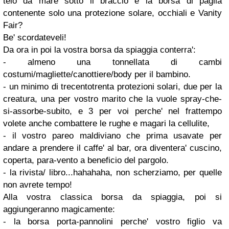
telo da mare sotto il braccio e la borsa di paglia
contenente solo una protezione solare, occhiali e Vanity
Fair?
Be' scordateveli!
Da ora in poi la vostra borsa da spiaggia conterra':
- almeno una tonnellata di cambi
costumi/magliette/canottiere/body per il bambino.
- un minimo di trecentotrenta protezioni solari, due per la
creatura, una per vostro marito che la vuole spray-che-
si-assorbe-subito, e 3 per voi perche' nel frattempo
volete anche combattere le rughe e magari la cellulite,
- il vostro pareo maldiviano che prima usavate per
andare a prendere il caffe' al bar, ora diventera' cuscino,
coperta, para-vento a beneficio del pargolo.
- la rivista/ libro...hahahaha, non scherziamo, per quelle
non avrete tempo!
Alla vostra classica borsa da spiaggia, poi si
aggiungeranno magicamente:
- la borsa porta-pannolini perche' vostro figlio va