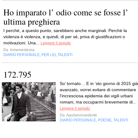
Ho imparato l’ odio come se fosse l’
ultima preghiera
I perchè, a questo punto, sarebbero anche marginali. Perchè la
violenza è violenza, e quindi, di per sé, priva di giustificazioni o
motivazioni. Una...
Leggere il seguito
Da
Iomemestessa
DIARIO PERSONALE
PER LEI
TALENTI
,
,
172.795
So’ tornato… E in ‘sto giorno di 2015 già
avanzato, vorrei evitare di commentare
l’incresciosa epidemia dei vigili urbani
romani, ma occuparmi brevemente di...
Leggere il seguito
Da
Aquilanonvedente
DIARIO PERSONALE
POESIE
TALENTI
,
,