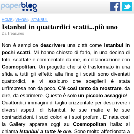
HOME
›
VIAGGI
›
ISTANBUL
Istanbul in quattordici scatti...più uno
Da
Treasures
Non è semplice
descrivere
una città come
Istanbul
in
pochi scatti
. Mi hanno chiesto di farlo, in una decina di
foto, scattate e commentate da me, in collaborazione con
Cosmopolitan
. Un progetto che si è trasformato in una
sfida a tutti gli effetti: alla fine gli scatti sono diventati
quattordici, e vi assicuro che sceglierli è stata
un'impresa non da poco.
C'è così tanto da mostrare
, da
dire, da esprimere. Questo è solo
un piccolo assaggio
!
Quattordici immagini di taglio orizzontale per descrivere i
diversi aspetti di Istanbul, le sue malìe e le sue
contraddizioni, i suoi colori e i suoi profumi. E' nata così
la Gallery apparsa oggi su
Cosmopolitan
Italia: si
chiama
Istanbul a tutte le ore
. Sono molto affezionata a