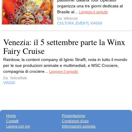
organizza una tre giorni dedicata al
Brasile al...
Leggere il seguito
Da
Wfirenze
CULTURA
EVENTI
VIAGGI
,
,
Venezia: il 5 settembre parte la Winx
Fairy Cruise
Rainbow, la content company di Iginio Straffi, nota in tutto il mondo
per le sue produzioni animate e multimediali, e MSC Crociere,
compagnia di crociere...
Leggere il seguito
Da
Yellowflate
VIAGGI
Home
Presentazione
Contatti
Condizioni d'uso
Lavora con noi
Informazioni azienda