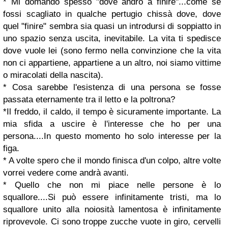
* Mi domando spesso "dove andrò a finire"...come se
fossi scagliato in qualche pertugio chissà dove, dove
quel "finire" sembra sia quasi un introdursi di soppiatto in
uno spazio senza uscita, inevitabile. La vita ti spedisce
dove vuole lei (sono fermo nella convinzione che la vita
non ci appartiene, appartiene a un altro, noi siamo vittime
o miracolati della nascita).
* Cosa sarebbe l'esistenza di una persona se fosse
passata eternamente tra il letto e la poltrona?
*Il freddo, il caldo, il tempo è sicuramente importante. La
mia sfida a uscire è l'interesse che ho per una
persona....In questo momento ho solo interesse per la
figa.
* A volte spero che il mondo finisca d'un colpo, altre volte
vorrei vedere come andrà avanti.
* Quello che non mi piace nelle persone è lo
squallore....Si può essere infinitamente tristi, ma lo
squallore unito alla noiosità lamentosa è infinitamente
riprovevole. Ci sono troppe zucche vuote in giro, cervelli