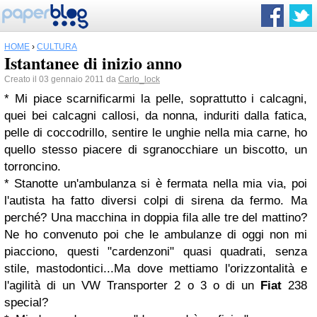
HOME
›
CULTURA
Istantanee di inizio anno
Creato il 03 gennaio 2011 da
Carlo_lock
* Mi piace scarnificarmi la pelle, soprattutto i calcagni,
quei bei calcagni callosi, da nonna, induriti dalla fatica,
pelle di coccodrillo, sentire le unghie nella mia carne, ho
quello stesso piacere di sgranocchiare un biscotto, un
torroncino.
* Stanotte un'ambulanza si è fermata nella mia via, poi
l'autista ha fatto diversi colpi di sirena da fermo. Ma
perché? Una macchina in doppia fila alle tre del mattino?
Ne ho convenuto poi che le ambulanze di oggi non mi
piacciono, questi "cardenzoni" quasi quadrati, senza
stile, mastodontici...Ma dove mettiamo l'orizzontalità e
l'agilità di un VW Transporter 2 o 3 o di un
Fiat
238
special?