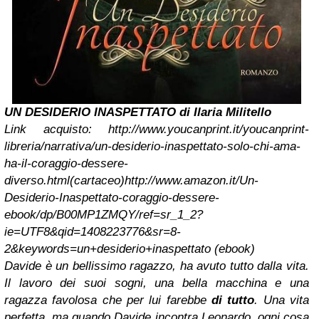
UN DESIDERIO INASPETTATO di Ilaria Militello
Link acquisto:
http://www.youcanprint.it/youcanprint-
libreria/narrativa/un-desiderio-inaspettato-solo-chi-ama-
ha-il-coraggio-dessere-
diverso.html
(cartaceo)
http://www.amazon.it/Un-
Desiderio-Inaspettato-coraggio-dessere-
ebook/dp/B00MP1ZMQY/ref=sr_1_2?
ie=UTF8&qid=1408223776&sr=8-
2&keywords=un+desiderio+inaspettato
(ebook)
Davide è un bellissimo ragazzo, ha avuto tutto dalla vita.
Il lavoro dei suoi sogni, una bella macchina e una
ragazza favolosa che per lui farebbe
di tutto
. Una vita
perfetta, ma quando Davide incontra Leonardo, ogni cosa