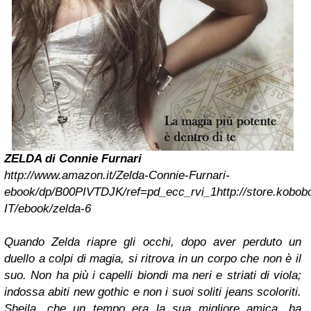
ZELDA di Connie Furnari
http://www.amazon.it/Zelda-Connie-Furnari-
ebook/dp/B00PIVTDJK/ref=pd_ecc_rvi_1
http://store.kobob
IT/ebook/zelda-6
Quando Zelda riapre gli occhi, dopo aver perduto un
duello a colpi di magia, si ritrova in un corpo che non è il
suo. Non ha più i capelli biondi ma neri e striati di viola;
indossa abiti new gothic e non i suoi soliti jeans scoloriti.
Sheila, che un tempo era la sua migliore amica, ha