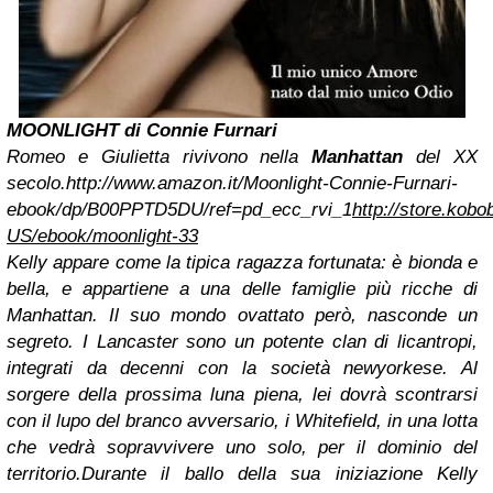
MOONLIGHT di Connie Furnari
Romeo e Giulietta rivivono nella
Manhattan
del XX
secolo.
http://www.amazon.it/Moonlight-Connie-Furnari-
ebook/dp/B00PPTD5DU/ref=pd_ecc_rvi_1
http://store.kob
US/ebook/moonlight-33
Kelly appare come la tipica ragazza fortunata: è bionda e
bella, e appartiene a una delle famiglie più ricche di
Manhattan. Il suo mondo ovattato però, nasconde un
segreto. I Lancaster sono un potente clan di licantropi,
integrati da decenni con la società newyorkese.
Al
sorgere della prossima luna piena, lei dovrà scontrarsi
con il lupo del branco avversario, i Whitefield, in una lotta
che vedrà sopravvivere uno solo, per il dominio del
territorio.
Durante il ballo della sua iniziazione Kelly