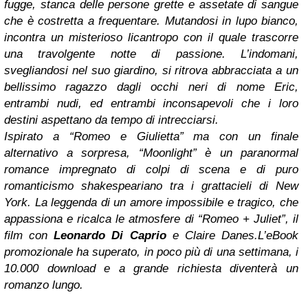
fugge, stanca delle persone grette e assetate di sangue
che è costretta a frequentare. Mutandosi in lupo bianco,
incontra un misterioso licantropo con il quale trascorre
una travolgente notte di passione.
L’indomani,
svegliandosi nel suo giardino, si ritrova abbracciata a un
bellissimo ragazzo dagli occhi neri di nome Eric,
entrambi nudi, ed entrambi inconsapevoli che i loro
destini aspettano da tempo di intrecciarsi.
Ispirato a “Romeo e Giulietta” ma con un finale
alternativo a sorpresa, “Moonlight” è un paranormal
romance impregnato di colpi di scena e di puro
romanticismo shakespeariano tra i grattacieli di New
York.
La leggenda di un amore impossibile e tragico, che
appassiona e ricalca le atmosfere di “Romeo + Juliet”, il
film con
Leonardo Di Caprio
e Claire Danes.
L’eBook
promozionale ha superato, in poco più di una settimana, i
10.000 download e a grande richiesta diventerà un
romanzo lungo.