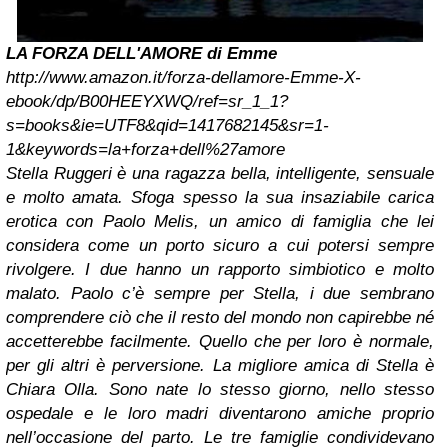
LA FORZA DELL'AMORE di Emme
http://www.amazon.it/forza-dellamore-Emme-X-
ebook/dp/B00HEEYXWQ/ref=sr_1_1?
s=books&ie=UTF8&qid=1417682145&sr=1-
1&keywords=la+forza+dell%27amore
Stella Ruggeri è una ragazza bella, intelligente, sensuale
e molto amata. Sfoga spesso la sua insaziabile carica
erotica con Paolo Melis, un amico di famiglia che lei
considera come un porto sicuro a cui potersi sempre
rivolgere. I due hanno un rapporto simbiotico e molto
malato. Paolo c’è sempre per Stella, i due sembrano
comprendere ciò che il resto del mondo non capirebbe né
accetterebbe facilmente. Quello che per loro è normale,
per gli altri è perversione. La migliore amica di Stella è
Chiara Olla. Sono nate lo stesso giorno, nello stesso
ospedale e le loro madri diventarono amiche proprio
nell’occasione del parto. Le tre famiglie condividevano