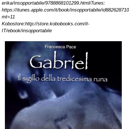
erika/insopportabile/9788868101299.html
iTunes:
https://itunes.apple.com/it/book/insopportabile/id88262871
mt=11
Kobostore:http://store.kobobooks.com/it-
IT/ebook/insopportabile