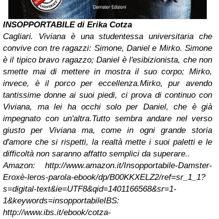
INSOPPORTABILE di Erika Cotza
Cagliari. Viviana è una studentessa universitaria che
convive con tre ragazzi: Simone, Daniel e Mirko. Simone
è il tipico bravo ragazzo; Daniel è l'esibizionista, che non
smette mai di mettere in mostra il suo corpo; Mirko,
invece, è il porco per eccellenza.
Mirko, pur avendo
tantissime donne ai suoi piedi, ci prova di continuo con
Viviana, ma lei ha occhi solo per Daniel, che è già
impegnato con un'altra.
Tutto sembra andare nel verso
giusto per Viviana ma, come in ogni grande storia
d'amore che si rispetti, la realtà mette i suoi paletti e le
difficoltà non saranno affatto semplici da superare..
Amazon: http://www.amazon.it/Insopportabile-Damster-
Eroxè-leros-parola-ebook/dp/B00KKXELZ2/ref=sr_1_1?
s=digital-text&ie=UTF8&qid=1401166568&sr=1-
1&keywords=insopportabile
IBS:
http://www.ibs.it/ebook/cotza-