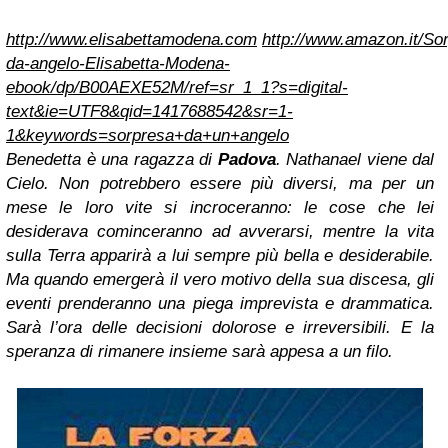
http://www.elisabettamodena.com
http://www.amazon.it/So
da-angelo-Elisabetta-Modena-
ebook/dp/B00AEXE52M/ref=sr_1_1?s=digital-
text&ie=UTF8&qid=1417688542&sr=1-
1&keywords=sorpresa+da+un+angelo
Benedetta è una ragazza di
Padova
. Nathanael viene dal
Cielo. Non potrebbero essere più diversi, ma per un
mese le loro vite si incroceranno: le cose che lei
desiderava cominceranno ad avverarsi, mentre la vita
sulla Terra apparirà a lui sempre più bella e desiderabile.
Ma quando emergerà il vero motivo della sua discesa, gli
eventi prenderanno una piega imprevista e drammatica.
Sarà l’ora delle decisioni dolorose e irreversibili. E la
speranza di rimanere insieme sarà appesa a un filo.