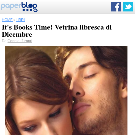
HOME
›
LIBRI
It's Books Time! Vetrina libresca di
Dicembre
Da
Connie_furnari