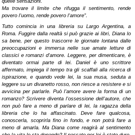
quelle sensazioni.
Ma trovare il limite che rifugga il sentimento,
rende
povero l’uomo, rende povero l’amore”.
Tutto comincia in una libreria su Largo Argentina, a
Roma. Fuggire dalla realtà si può grazie ai libri, Diana lo
sa bene, per questo trascorre le giornate lontana dalle
preoccupazioni e immersa nelle sue amate letture di
classici e romanzi d’amore. Leggere, per dimenticare, è
diventato ormai parte di lei.
Daniel è uno scrittore
affermato, impiega il tempo tra gli scaffali alla ricerca di
ispirazione, e quando vede lei, la sua musa, seduta a
leggere su un divanetto rosso, non riesce a resistere e si
avvicina per parlarle.
Può l’amore avere la forma di un
romanzo? Scrivere diventa l’ossessione dell’autore, che
non può fare a meno di parlare di lei, la ragazza della
libreria che lo ha affascinato. Deve fare qualcosa,
conoscerla, scoprirla fino in fondo, e non potrà fare a
meno di amarla.
Ma Diana come reagirà al sentimento
che la vita le sta donando? Il passato per lei è stato duro,