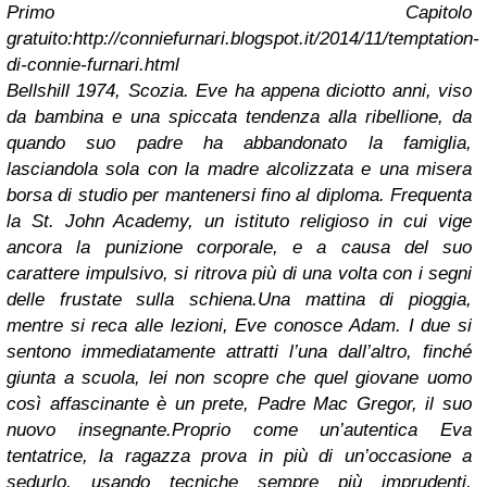
Primo Capitolo
gratuito:
http://conniefurnari.blogspot.it/2014/11/temptation-
di-connie-furnari.html
Bellshill 1974, Scozia. Eve ha appena diciotto anni, viso
da bambina e una spiccata tendenza alla ribellione, da
quando suo padre ha abbandonato la famiglia,
lasciandola sola con la madre alcolizzata e una misera
borsa di studio per mantenersi fino al diploma.
Frequenta
la St. John Academy, un istituto religioso in cui vige
ancora la punizione corporale, e a causa del suo
carattere impulsivo, si ritrova più di una volta con i segni
delle frustate sulla schiena.
Una mattina di pioggia,
mentre si reca alle lezioni, Eve conosce Adam. I due si
sentono immediatamente attratti l’una dall’altro, finché
giunta a scuola, lei non scopre che quel giovane uomo
così affascinante è un prete, Padre Mac Gregor, il suo
nuovo insegnante.
Proprio come un’autentica Eva
tentatrice, la ragazza prova in più di un’occasione a
sedurlo, usando tecniche sempre più imprudenti,