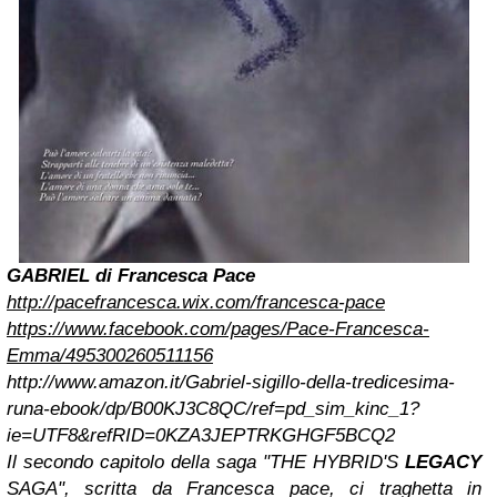
GABRIEL di Francesca Pace
http://pacefrancesca.wix.com/francesca-pace
https://www.facebook.com/pages/Pace-Francesca-
Emma/495300260511156
http://www.amazon.it/Gabriel-sigillo-della-tredicesima-
runa-ebook/dp/B00KJ3C8QC/ref=pd_sim_kinc_1?
ie=UTF8&refRID=0KZA3JEPTRKGHGF5BCQ2
Il secondo capitolo della saga "THE HYBRID'S
LEGACY
SAGA", scritta da Francesca pace, ci traghetta in