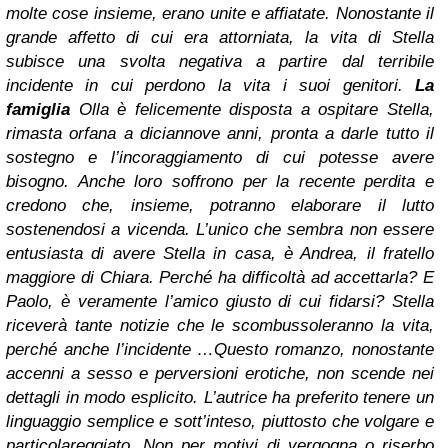
molte cose insieme, erano unite e affiatate. Nonostante il
grande affetto di cui era attorniata, la vita di Stella
subisce una svolta negativa a partire dal terribile
incidente in cui perdono la vita i suoi genitori.
La
famiglia
Olla è felicemente disposta a ospitare Stella,
rimasta orfana a diciannove anni, pronta a darle tutto il
sostegno e l’incoraggiamento di cui potesse avere
bisogno. Anche loro soffrono per la recente perdita e
credono che, insieme, potranno elaborare il lutto
sostenendosi a vicenda. L’unico che sembra non essere
entusiasta di avere Stella in casa, è Andrea, il fratello
maggiore di Chiara. Perché ha difficoltà ad accettarla? E
Paolo, è veramente l’amico giusto di cui fidarsi? Stella
riceverà tante notizie che le scombussoleranno la vita,
perché anche l’incidente …
Questo romanzo, nonostante
accenni a sesso e perversioni erotiche, non scende nei
dettagli in modo esplicito. L’autrice ha preferito tenere un
linguaggio semplice e sott’inteso, piuttosto che volgare e
particolareggiato. Non per motivi di vergogna o riserbo