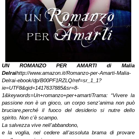
UN ROMANZO PER AMARTI di Malia
Delrai
http://www.amazon.it/Romanzo-per-Amarti-Malia-
Delrai-ebook/dp/B00PF1RZLQ/ref=sr_1_1?
ie=UTF8&qid=1417637885&sr=8-
1&keywords=Un+romanzo+per+amarti
Trama:
“Vivere la
passione non è un gioco, un corpo senz’anima non può
bruciare,
perché il fuoco del desiderio si nutre dello
spirito. Non c’è scampo.
La salvezza vive nell’abbandono,
e la voglia, nel cedere all’assoluta brama di provare