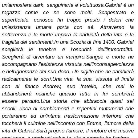
un'atmosfera dark, sanguinaria e voluttuosa.
Gabriel è un
ragazzo come ce ne sono molti. Scapestrato e
superficiale, conosce fin troppo presto i dolori che
un'esistenza umana porta con sé. Attraverso la
sofferenza e la morte impara la caducità della vita e la
fragilità dei sentimenti.
In una Scozia di fine 1400, Gabriel
sceglierà le tenebre e l'oscurità dell'immortalità.
Sceglierà di diventare un vampiro.
Sangue e morte ne
accompagnano l'esistenza vissuta nell'inconsapevolezza
e nell'ignoranza del suo dono. Un sigillo che ne cambierà
radicalmente le sorti.
Una vita, la sua, vissuta al limite
con al fianco Andrew, suo fratello, che mai lo
abbandonerà neanche quando tutto in lui sembrerà
essere perduto.
Una storia che abbraccia quasi sei
secoli, ricca di cambiamenti e repentini mutamenti che
porteranno ad un'intima trasformazione interiore che
toccherà il culmine nell'incontro con Emma, l'amore della
vita di Gabriel.
Sarà proprio l'amore, il motore che muove