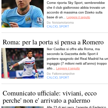
Come riporta Sky Sport, sembrerebbe
che il club giallorosso abbia trovato un
accordo di massima con Dzeko sulla
base di un...
Leggere il seguito
Da
Noisiamolaroma
CALCIO
SPORT
,
Roma: per la porta si pensa a Romero
Iker Casillas si offre alla Roma, ma
secondo la Gazzetta dello Sport il
portiere spagnolo del Real Madrid ha u
ingaggio (7 milioni netti all'anno) troppo
alto...
Leggere il seguito
Da
Fattorecampolive
CALCIO
SPORT
,
Comunicato ufficiale: viviani, ecco
perche' non e' arrivato a palermo
Alle 23 di ieri sera, l’agente di Federico