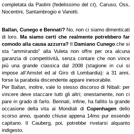
completata da Paolini (fedelissimo del ct), Caruso, Oss,
Nocentini, Santambrogio e Vanotti.
Ballan, Cunego e Bennati?
No, non ci siamo dimenticati
di loro.
Ma siamo certi che realmente potrebbero far
comodo alla causa azzurra?
Il
Damiano Cunego
che si
sta “ammirando” alla Vuleta non offre per ora alcuna
garanzia di competitività, senza contare che non vince
più una grande classica dal 2008 (stagione in cui si
impose all’Amstel ed al Giro di Lombardia): a 31 anni,
forse la parabola discendente appare inesorabile.
Per Ballan, inoltre, vale lo stesso discorso di Nibali: per
vincere deve staccare tutti gli altri; onestamente, non ci
pare in grado di farlo. Bennati, infine, ha fallito la grande
occasione della vita ai Mondiali di
Copenhagen
dello
scorso anno, quando chiuse appena 14mo pur essendo
capitano. Il Cauberg, poi, potrebbe rivelarsi alquanto
indigesto.