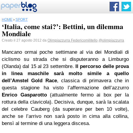
HOME
›
SPORT
‘Italia, come stai?’: Bettini, un dilemma
Mondiale
Creato il 27 agosto 2012 da
Olimpiazzurra Federicomilitello
@olimpiazzurra
Mancano ormai poche settimane al via dei Mondiali di
ciclismo su strada che si disputeranno a Limburgo
(Olanda) dal 15 al 23 settembre.
Il percorso delle prova
in linea maschile sarà molto simile a quello
dell’Amstel Gold Race
, classica di primavera che in
questa stagione ha visto l’affermazione dell’azzurro
Enrico Gasparotto
(attualmente fermo ai box per la
rottura della clavicola). Decisiva, dunque, sarà la scalata
del celebre Cauberg (da superare per ben 10 volte),
anche se l’arrivo non sarà posto in cima alla collina,
bensì al termine di una leggera discesa.