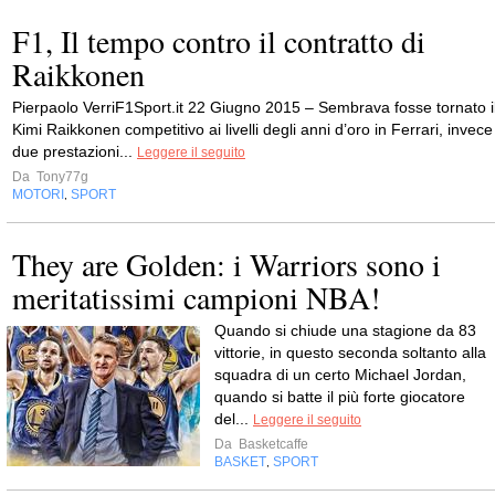
F1, Il tempo contro il contratto di
Raikkonen
Pierpaolo VerriF1Sport.it 22 Giugno 2015 – Sembrava fosse tornato i
Kimi Raikkonen competitivo ai livelli degli anni d’oro in Ferrari, invece
due prestazioni...
Leggere il seguito
Da
Tony77g
MOTORI
SPORT
,
They are Golden: i Warriors sono i
meritatissimi campioni NBA!
Quando si chiude una stagione da 83
vittorie, in questo seconda soltanto alla
squadra di un certo Michael Jordan,
quando si batte il più forte giocatore
del...
Leggere il seguito
Da
Basketcaffe
BASKET
SPORT
,