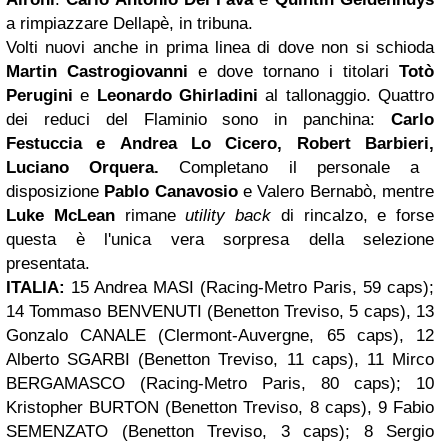
a rimpiazzare Dellapè, in tribuna.
Volti nuovi anche in prima linea di dove non si schioda
Martin Castrogiovanni
e dove tornano i titolari
Totò
Perugini
e
Leonardo Ghirladini
al tallonaggio. Quattro
dei reduci del Flaminio sono in panchina:
Carlo
Festuccia e
Andrea Lo Cicero,
Robert Barbieri,
Luciano Orquera.
Completano il personale a
disposizione
Pablo Canavosio
e Valero Bernabò, mentre
Luke McLean
rimane
utility back
di rincalzo, e forse
questa è l'unica vera sorpresa della selezione
presentata.
ITALIA:
15 Andrea MASI (Racing-Metro Paris, 59 caps);
14 Tommaso BENVENUTI (Benetton Treviso, 5 caps), 13
Gonzalo CANALE (Clermont-Auvergne, 65 caps), 12
Alberto SGARBI (Benetton Treviso, 11 caps), 11 Mirco
BERGAMASCO (Racing-Metro Paris, 80 caps); 10
Kristopher BURTON (Benetton Treviso, 8 caps), 9 Fabio
SEMENZATO (Benetton Treviso, 3 caps); 8 Sergio