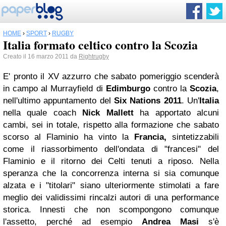
HOME
›
SPORT
›
RUGBY
Italia formato celtico contro la Scozia
Creato il 16 marzo 2011 da
Rightrugby
E' pronto il XV azzurro che sabato pomeriggio scenderà
in campo al Murrayfield di
Edimburgo
contro la
Scozia
,
nell'ultimo appuntamento del
Six Nations 2011
. Un'
Italia
nella quale coach
Nick Mallett
ha apportato alcuni
cambi, sei in totale, rispetto alla formazione che sabato
scorso al Flaminio ha vinto la
Francia,
sintetizzabili
come il riassorbimento dell'ondata di "francesi" del
Flaminio e il ritorno dei Celti tenuti a riposo. Nella
speranza che la concorrenza interna si sia comunque
alzata e i "titolari" siano ulteriormente stimolati a fare
meglio dei validissimi rincalzi autori di una performance
storica.
Innesti che non scompongono comunque
l'assetto, perché ad esempio
Andrea Masi
s'è