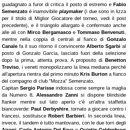
guadagnato a furor di critica il posto di estremo e
Fabio
Semenzato
è inamovibile
playmaker
(i due sono in lizza
per il titolo di Miglior Giocatore del torneo, vedi il post
precedente), e il triangolo allargato è confermato anche
alle ali con
Mirco Bergamasco
e
Tommaso Benvenuti
,
mentre nella coppia di centrali al fianco di
Gonzalo
Canale
fa il suo ritorno il convincente
Alberto Sgarbi
al
posto di Gonzalo Garcia, lasciato fuori della selezione
dopo la prima, attenta prova. A proposito di
Benetton
Treviso
, i veneti monopolizzano la linea mediana perché
all'apertura rientra dal primo minuto
Kris Burton
a fianco
del compagno di club "Mozza" Semenzato.
Capitan
Sergio Parisse
indossa come sempre la maglia
da Numero 8,
Alessandro Zanni
si dispone blindside
flanker mentre sul lato aperto c'è un'altra staffetta
biancoverde:
Paul Derbyshire
, tornato a giocare contro i
francesi, sostituisce
Robert Barbieri
. In seconda linea,
invece, il tandem è tutto mantovano, con le due torri degli
Aironi
:
Carlo Antonio Del Fava
e
Quintin Geldenhuys