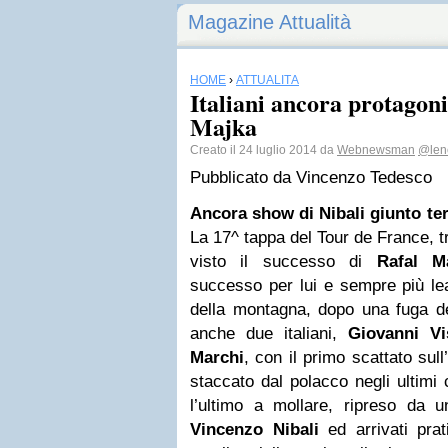
Magazine Attualità
HOME
›
ATTUALITÀ
Italiani ancora protagoni
Majka
Creato il 24 luglio 2014 da
Webnewsman
@len
Pubblicato da
Vincenzo Tedesco
Ancora show di Nibali giunto terz
La 17^ tappa del Tour de France, tr
visto il successo di
Rafal
M
successo per lui e sempre più lea
della montagna, dopo una fuga de
anche due italiani,
Giovanni Vi
Marchi
, con il primo scattato sull
staccato dal polacco negli ultimi 
l’ultimo a mollare, ripreso da u
Vincenzo Nibali
ed arrivati prat