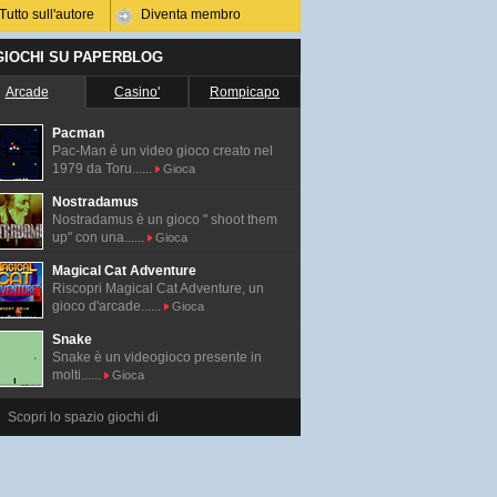
Tutto sull'autore
Diventa membro
 GIOCHI SU PAPERBLOG
Arcade
Casino'
Rompicapo
Pacman
Pac-Man é un video gioco creato nel
1979 da Toru......
Gioca
Nostradamus
Nostradamus è un gioco " shoot them
up" con una......
Gioca
Magical Cat Adventure
Riscopri Magical Cat Adventure, un
gioco d'arcade......
Gioca
Snake
Snake è un videogioco presente in
molti......
Gioca
Scopri lo spazio giochi di