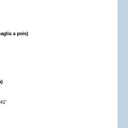
aglia a pois)
a)
’41”