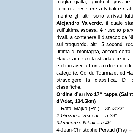
maglia gialla, quinto il giovane
l’unico a resistere a Nibali è sta
mentre gli altri sono arrivati tut
Alejandro Valverde
, il quale st
sull’ultima ascesa, è riuscito pian
rivali, a contenere il distacco da Ni
sul traguardo, altri 5 secondi re
ultima di montagna, ancora corta,
Hautacam, con la strada che inizia
e dopo aver affrontato due colli d
categorie, Col du Tourmalet ed Hau
stravolgere la classifica. Di 
classifiche.
Ordine d’arrivo 17^ tappa (Sain
d’Adet, 124.5km)
1-Rafal Majka (Pol) – 3h53’23”
2-Giovanni Visconti – a 29”
3-Vincenzo Nibali – a 46”
4-Jean-Christophe Peraud (Fra) – 