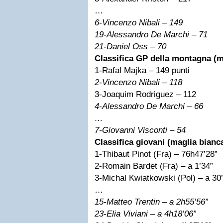
…
6
-Vincenzo Nibali – 149
19-Alessandro De Marchi – 71
21
-Daniel Oss – 70
Classifica GP della montagna (m
1-Rafal Majka – 149 punti
2
-Vincenzo Nibali – 118
3-Joaquim Rodriguez – 112
4
-Alessandro De Marchi – 66
…
7
-Giovanni Visconti – 54
Classifica giovani (maglia bianc
1-Thibaut Pinot (Fra) – 76h47’28”
2-Romain Bardet (Fra) – a 1’34”
3-Michal Kwiatkowski (Pol) – a 30
…
15-Matteo Trentin – a 2h55’56”
23-Elia Viviani – a 4h18’06”