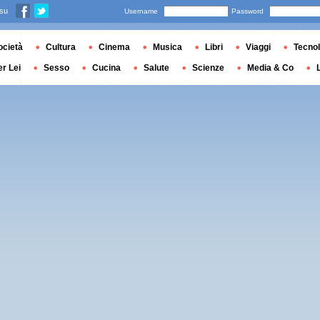
 su
Username
Password
ocietà
Cultura
Cinema
Musica
Libri
Viaggi
Tecnol
er Lei
Sesso
Cucina
Salute
Scienze
Media & Co