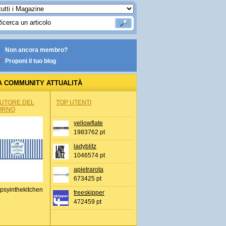
Non ancora membro?
Proponi il tuo blog
A COMMUNITY ATTUALITÀ
AUTORE DEL
TOP UTENTI
ORNO
yellowflate
1983762 pt
ladyblitz
1046574 pt
apietrarota
673425 pt
psyinthekitchen
freeskipper
472459 pt