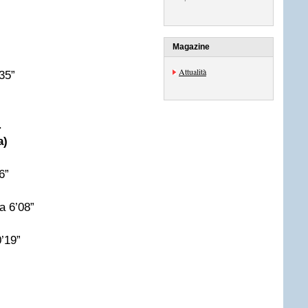
Magazine
Attualità
35”
.
a)
6”
a 6’08”
’19”