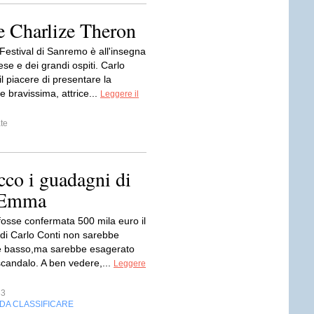
 Charlize Theron
Festival di Sanremo è all'insegna
ese e dei grandi ospiti. Carlo
il piacere di presentare la
 e bravissima, attrice...
Leggere il
te
cco i guadagni di
d Emma
 fosse confermata 500 mila euro il
i Carlo Conti non sarebbe
e basso,ma sarebbe esagerato
scandalo. A ben vedere,...
Leggere
33
DA CLASSIFICARE