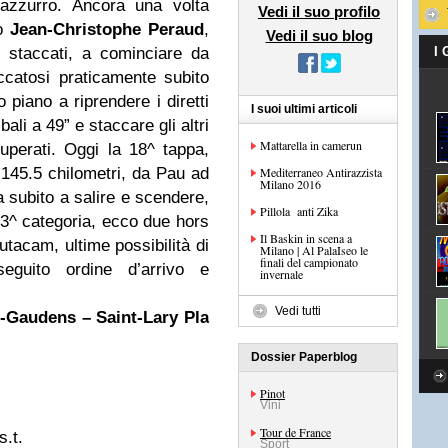
 azzurro. Ancora una volta
Vedi il suo profilo
to
Jean-Christophe Peraud
,
Vedi il suo blog
ti staccati, a cominciare da
I
accatosi praticamente subito
o piano a riprendere i diretti
I suoi ultimi articoli
bali a 49” e staccare gli altri
Mattarella in camerun
cuperati. Oggi la 18^ tappa,
 145.5 chilometri, da Pau ad
Mediterraneo Antirazzista
Milano 2016
 subito a salire e scendere,
Pillola anti Zika
i 3^ categoria, ecco due hors
Il Baskin in scena a
tacam, ultime possibilità di
Milano | Al PalaIseo le
finali del campionato
seguito ordine d’arrivo e
invernale
Vedi tutti
t-Gaudens – Saint-Lary Pla
Dossier Paperblog
Pinot
Vini
Tour de France
s.t.
Sport