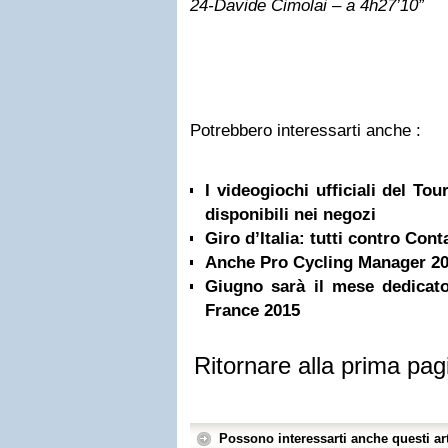
24-Davide Cimolai – a 4h27’10”
Potrebbero interessarti anche :
I videogiochi ufficiali del To
disponibili nei negozi
Giro d’Italia: tutti contro Con
Anche Pro Cycling Manager 20
Giugno sarà il mese dedicat
France 2015
Ritornare alla prima pag
Possono interessarti anche questi art