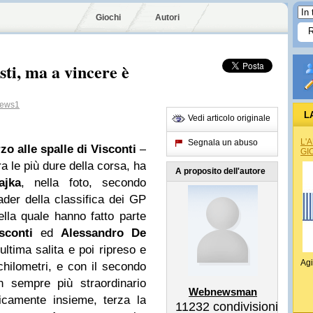
Giochi
Autori
sti, ma a vincere è
ews1
L
Vedi articolo originale
L'
Segnala un abuso
o alle spalle di Visconti
–
GI
a le più dure della corsa, ha
A proposito dell'autore
ajka
, nella foto, secondo
der della classifica dei GP
lla quale hanno fatto parte
sconti
ed
Alessandro De
’ultima salita e poi ripreso e
Agi
chilometri, e con il secondo
n sempre più straordinario
Webnewsman
icamente insieme, terza la
11232
condivisioni