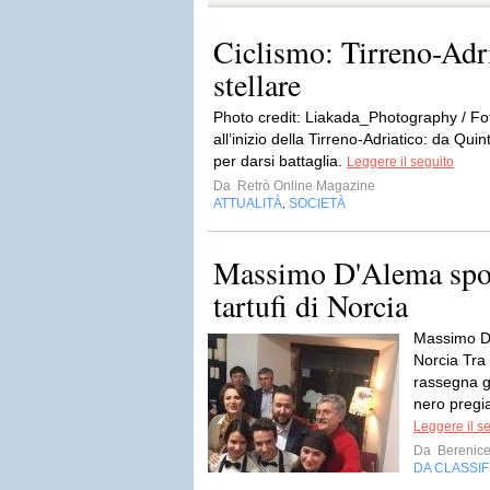
Ciclismo: Tirreno-Adri
stellare
Photo credit: Liakada_Photography / F
all’inizio della Tirreno-Adriatico: da Quin
per darsi battaglia.
Leggere il seguito
Da
Retrò Online Magazine
ATTUALITÀ
SOCIETÀ
,
Massimo D'Alema sposa
tartufi di Norcia
Massimo D'
Norcia Tra 
rassegna g
nero pregia
Leggere il s
Da
Berenic
DA CLASSI