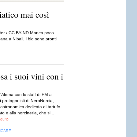
atico mai così
oter / CC BY-ND Manca poco
tana a Nibali, i big sono pronti
 i suoi vini con i
Alema con lo staff di FM a
i protagonisti di NeroNorcia,
astronomica dedicata al tartufo
to e alla norcineria, che si...
eguito
e
FICARE