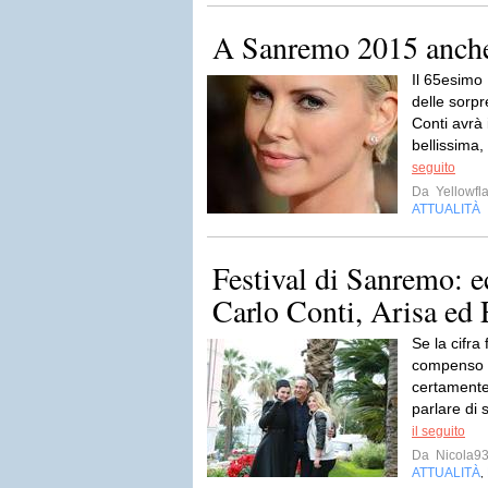
A Sanremo 2015 anche
Il 65esimo 
delle sorpr
Conti avrà 
bellissima,
seguito
Da
Yellowfla
ATTUALITÀ
Festival di Sanremo: e
Carlo Conti, Arisa e
Se la cifra
compenso d
certament
parlare di 
il seguito
Da
Nicola9
ATTUALITÀ
,