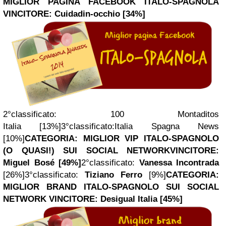
MIGLIOR PAGINA
FACEBOOK
ITALO-SPAGNOLA
VINCITORE:
Cuidadin-occhio [34%]
2°classificato:
100 Montaditos
Italia [13%]
3°classificato:
Italia Spagna News
[10%]
CATEGORIA: MIGLIOR VIP ITALO-SPAGNOLO
(O QUASI!) SUI SOCIAL NETWORK
VINCITORE:
Miguel Bosé [49%]
2°classificato:
Vanessa Incontrada
[26%]
3°classificato:
Tiziano Ferro
[9%]
CATEGORIA:
MIGLIOR BRAND ITALO-SPAGNOLO SUI SOCIAL
NETWORK
VINCITORE: Desigual Italia [45%]