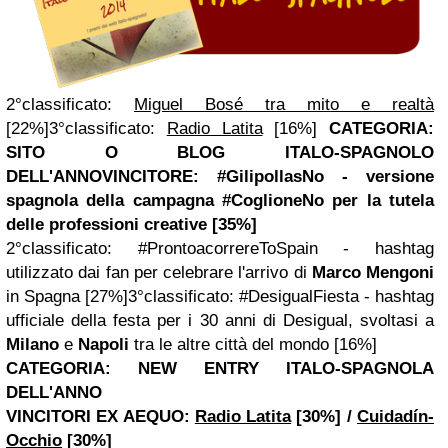
2°classificato:
Miguel Bosé tra mito e realtà
[22%]
3°classificato:
Radio Latita
[16%]
CATEGORIA:
SITO O BLOG ITALO-SPAGNOLO
DELL'ANNO
VINCITORE: #GilipollasNo - versione
spagnola della campagna #CoglioneNo per la tutela
delle professioni creative [35%]
2°classificato: #ProntoacorrereToSpain - hashtag
utilizzato dai fan per celebrare l'arrivo di
Marco Mengoni
in Spagna [27%]
3°classificato: #DesigualFiesta - hashtag
ufficiale della festa per i 30 anni di Desigual, svoltasi a
Milano
e
Napoli
tra le altre città del mondo [16%]
CATEGORIA: NEW ENTRY ITALO-SPAGNOLA
DELL'ANNO
VINCITORI EX AEQUO:
Radio Latita
[30%] /
Cuidadín-
Occhio
[30%]