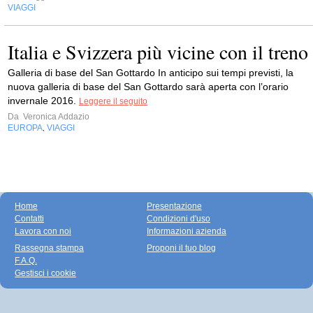
VIAGGI
Italia e Svizzera più vicine con il treno
Galleria di base del San Gottardo In anticipo sui tempi previsti, la
nuova galleria di base del San Gottardo sarà aperta con l’orario
invernale 2016.
Leggere il seguito
Da
Veronica Addazio
EUROPA
VIAGGI
,
Home
Presentazione
Contatti
Condizioni d'uso
Lavora con noi
Informazioni azienda
Rassegna stampa
Proponi il tuo blog
F.A.Q.
Gestisci i cookie