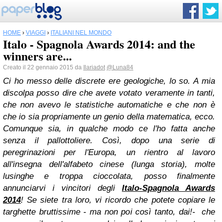
HOME
›
VIAGGI
›
ITALIANI NEL MONDO
Italo - Spagnola Awards 2014: and the
winners are...
Creato il 22 gennaio 2015 da
Ilariadot
@Luna84
Ci ho messo delle discrete ere geologiche, lo so. A mia
discolpa posso dire che avete votato veramente in tanti,
che non avevo le statistiche automatiche e che non è
che io sia propriamente un genio della matematica, ecco.
Comunque sia, in qualche modo ce l'ho fatta anche
senza il pallottoliere. Così, dopo una serie di
peregrinazioni per l'Europa, un rientro al lavoro
all'insegna dell'alfabeto cinese (lunga storia), molte
lusinghe e troppa cioccolata, posso finalmente
annunciarvi i vincitori degli
Italo-Spagnola Awards
2014
! Se siete tra loro, vi ricordo che potete copiare le
targhette bruttissime - ma non poi così tanto, dai!- che