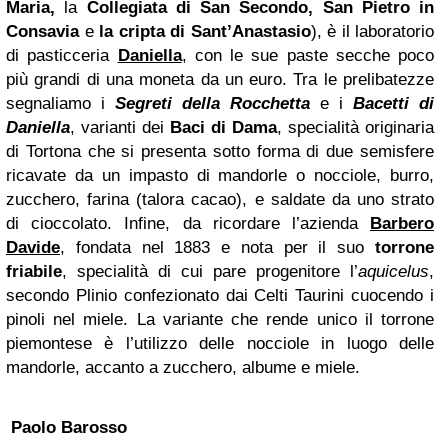
Maria,
la
Collegiata di San Secondo, San Pietro in
Consavia
e
la cripta di Sant’Anastasio
), è il laboratorio
di pasticceria
Daniella
, con le sue paste secche poco
più grandi di una moneta da un euro. Tra le prelibatezze
segnaliamo i
Segreti della Rocchetta
e i
Bacetti di
Daniella
, varianti dei
Baci di Dama
, specialità originaria
di Tortona che si presenta sotto forma di due semisfere
ricavate da un impasto di mandorle o nocciole, burro,
zucchero, farina (talora cacao), e saldate da uno strato
di cioccolato. Infine, da ricordare l’azienda
Barbero
Davide
, fondata nel 1883 e nota per il suo
torrone
friabile
, specialità di cui pare progenitore l’
aquicelus
,
secondo Plinio confezionato dai Celti Taurini cuocendo i
pinoli nel miele. La variante che rende unico il torrone
piemontese è l’utilizzo delle nocciole in luogo delle
mandorle, accanto a zucchero, albume e miele.
Paolo Barosso