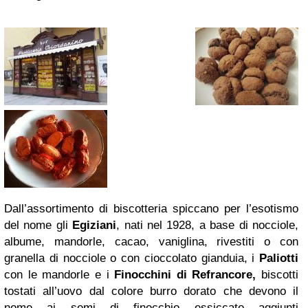
Dall’assortimento di biscotteria spiccano per l’esotismo
del nome gli
Egiziani
, nati nel 1928, a base di nocciole,
albume, mandorle, cacao, vaniglina, rivestiti o con
granella di nocciole o con cioccolato gianduia, i
Paliotti
con le mandorle e i
Finocchini di Refrancore,
biscotti
tostati all’uovo dal colore burro dorato che devono il
nome ai semi di finocchio essiccato aggiunti