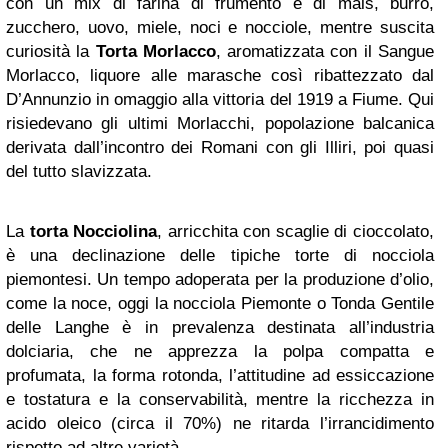
con un mix di farina di frumento e di mais, burro,
zucchero, uovo, miele, noci e nocciole, mentre suscita
curiosità la
Torta Morlacco
, aromatizzata con il Sangue
Morlacco, liquore alle marasche così ribattezzato dal
D’Annunzio in omaggio alla vittoria del 1919 a Fiume. Qui
risiedevano gli ultimi Morlacchi, popolazione balcanica
derivata dall’incontro dei Romani con gli Illiri, poi quasi
del tutto slavizzata.
La
torta Nocciolina
, arricchita con scaglie di cioccolato,
è una declinazione delle tipiche torte di nocciola
piemontesi. Un tempo adoperata per la produzione d’olio,
come la noce, oggi la nocciola Piemonte o Tonda Gentile
delle Langhe è in prevalenza destinata all’industria
dolciaria, che ne apprezza la polpa compatta e
profumata, la forma rotonda, l’attitudine ad essiccazione
e tostatura e la conservabilità, mentre la ricchezza in
acido oleico (circa il 70%) ne ritarda l’irrancidimento
rispetto ad altre varietà.