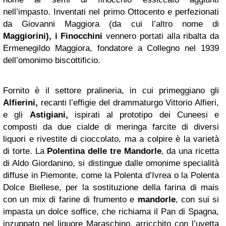
nell’impasto. Inventati nel primo Ottocento e perfezionati
da Giovanni Maggiora (da cui l’altro nome di
Maggiorini), i Finocchini
vennero portati alla ribalta da
Ermenegildo Maggiora, fondatore a Collegno nel 1939
dell’omonimo biscottificio.
Fornito è il settore pralineria, in cui primeggiano gli
Alfierini,
recanti l’effigie del drammaturgo Vittorio Alfieri,
e gli
Astigiani,
ispirati al prototipo dei Cuneesi e
composti da due cialde di meringa farcite di diversi
liquori e rivestite di cioccolato, ma a colpire è la varietà
di torte. La
Polentina delle tre Mandorle
, da una ricetta
di Aldo Giordanino, si distingue dalle omonime specialità
diffuse in Piemonte, come la Polenta d’Ivrea o la Polenta
Dolce Biellese, per la sostituzione della farina di mais
con un mix di farine di frumento e
mandorle
, con sui si
impasta un dolce soffice, che richiama il Pan di Spagna,
inzuppato nel liquore Maraschino, arricchito con l’uvetta