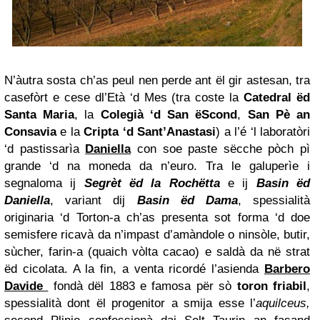
N’àutra sosta ch’as peul nen perde ant ël gir astesan, tra
casefòrt e cese dl’Età ‘d Mes (tra coste la
Catedral ëd
Santa Maria
, la
Colegià ‘d San ëScond
,
San Pè an
Consavia
e la
Cripta ‘d Sant’Anastasi
) a l’é ‘l laboratòri
‘d pastissarìa
Daniella
con soe paste sëcche pòch pì
grande ‘d na moneda da n’euro. Tra le galuperìe i
segnaloma ij
Segrèt ëd la Rochëtta
e ij
Basin ëd
Daniella
, variant dij
Basin ëd Dama
, spessialità
originaria ‘d Torton-a ch’as presenta sot forma ‘d doe
semisfere ricavà da n’impast d’amàndole o ninsòle, butir,
sùcher, farin-a (quaich vòlta cacao) e saldà da në strat
ëd cicolata. A la fin, a venta ricordé l’asienda
Barbero
Davide
fondà dël 1883 e famosa për sò
toron friabil
,
spessialità dont ël progenitor a smija esse l’
aquilceus,