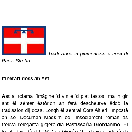
_________________________________________________
Traduzione in piemontese a cura di
Paolo Sirotto
Itinerari doss an Ast
Ast
a ‘rciama l’imàgine ‘d vin e ‘d piat fastos, ma ‘n gir
ant ël sénter ëstòrich an farà dëscheurve ëdcò la
tradission dij doss. Longh ël sentral Cors Alfieri, impostà
an sël Decuman Massim ëd l’insediament roman as
treuva l’eleganta giojera dla
Pastissarìa Giordanino
. Ël
local, duvertà dël 1912 da Giusèp Giordanin e arlevà dij