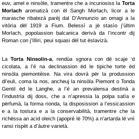
euv, amel e ninsòle, tramentre che a incuriosiss la
Torta
Morlach
aromatizà con ël Sangh Morlach, licor a le
marasche ribatezà parèj dal D’Annunzio an omagi a la
vitòria dël 1919 a Fium. Belessì a jë stasìo j’ùltim
Morlach, popolassion balcanica derivà da l’incontr dij
Roman con j’Illiri, peui squasi dël tut ëslavizà.
La
Torta Ninsolin-a
, rendùa sgnora con dë scaje ‘d
cicolata, a l’é na declinassion ëd le tipiche torte ëd
ninsòla piemontèise. Na vira dovrà për la produssion
dl’euli, coma la nos, ancheuj la ninsòla Piemont o Tonda
Gentil ëd le Langhe, a l’é an prevalensa destinà a
l’industria dij doss, che a n’apressia la polpa satìa e
përfumà, la forma rionda, la disposission a l’essicassion
e a la tostura e a la conservabilità, tramentre che la
richëssa an acid oleich (apopré lë 70%) a n’artarda lë vnì
ransi rispèt a d’àutre varietà.