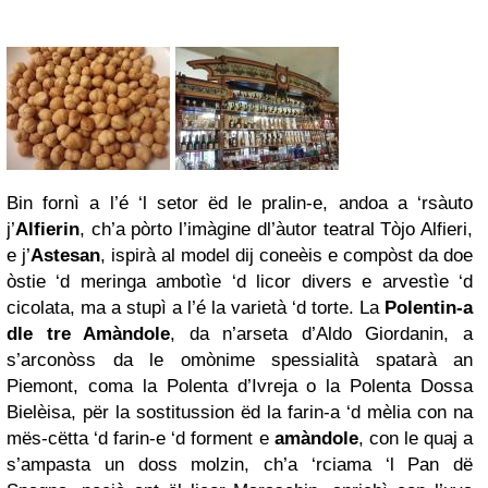
Bin fornì a l’é ‘l setor ëd le pralin-e, andoa a ‘rsàuto
j’
Alfierin
, ch’a pòrto l’imàgine dl’àutor teatral Tòjo Alfieri,
e j’
Astesan
, ispirà al model dij coneèis e compòst da doe
òstie ‘d meringa ambotìe ‘d licor divers e arvestìe ‘d
cicolata, ma a stupì a l’é la varietà ‘d torte. La
Polentin-a
dle tre Amàndole
, da n’arseta d’Aldo Giordanin, a
s’arconòss da le omònime spessialità spatarà an
Piemont, coma la Polenta d’Ivreja o la Polenta Dossa
Bielèisa, për la sostitussion ëd la farin-a ‘d mèlia con na
mës-cëtta ‘d farin-e ‘d forment e
amàndole
, con le quaj a
s’ampasta un doss molzin, ch’a ‘rciama ‘l Pan dë