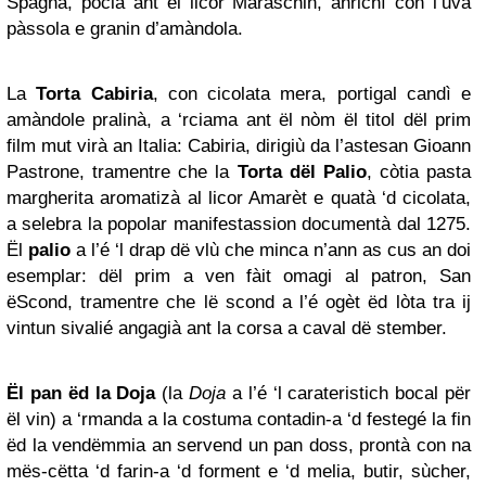
Spagna, pocià ant ël licor Maraschin, anrichì con l’uva
pàssola e granin d’amàndola.
La
Torta Cabiria
, con cicolata mera, portigal candì e
amàndole pralinà, a ‘rciama ant ël nòm ël titol dël prim
film mut virà an Italia: Cabiria, dirigiù da l’astesan Gioann
Pastrone, tramentre che la
Torta dël Palio
, còtia pasta
margherita aromatizà al licor Amarèt e quatà ‘d cicolata,
a selebra la popolar manifestassion documentà dal 1275.
Ël
palio
a l’é ‘l drap dë vlù che minca n’ann as cus an doi
esemplar: dël prim a ven fàit omagi al patron, San
ëScond, tramentre che lë scond a l’é ogèt ëd lòta tra ij
vintun sivalié angagià ant la corsa a caval dë stember.
Ël pan ëd la Doja
(la
Doja
a l’é ‘l carateristich bocal për
ël vin) a ‘rmanda a la costuma contadin-a ‘d festegé la fin
ëd la vendëmmia an servend un pan doss, prontà con na
mës-cëtta ‘d farin-a ‘d forment e ‘d melia, butir, sùcher,