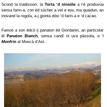
Scond la tradission, la
Torta ‘d ninsòle
a l’é produvùa
sensa farin-a, con ëd sùcher a vel e euv, ma quaidun, an
inovand la regola, a-j gionta dòsi ‘d farin-a e ‘d cacao.
Famos a son ëdcò ij panaton ëd Giordanin, an particolar
ël
Panaton Bianch
, sensa candì ni uva pàssola, e ‘l
Monfrin
al Moscà d’Ast.