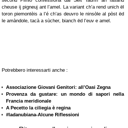
second Plinio confessionà dai Selt Taurin an fasand
cheuse ij pigneuj ant l’amel. La variant ch’a rend unich ël
toron piemontèis a l’é ch’as deuvro le ninsòle al pòst ëd
le amàndole, tacà a sùcher, bianch ëd l’euv e amel.
Potrebbero interessarti anche :
Associazione Giovani Genitori: all’Oasi Zegna
Provenza da gustare: un mondo di sapori nella
Francia meridionale
A Pecetto la ciliegia è regina
#ladanubiana-Alcune Riflessioni