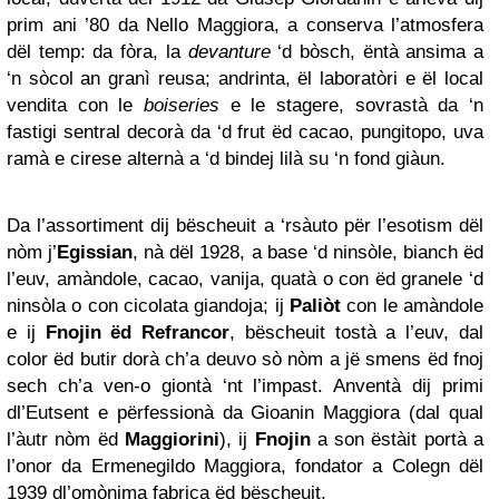
prim ani ’80 da Nello Maggiora, a conserva l’atmosfera
dël temp: da fòra, la
devanture
‘d bòsch, ëntà ansima a
‘n sòcol an granì reusa; andrinta, ël laboratòri e ël local
vendita con le
boiseries
e le stagere, sovrastà da ‘n
fastigi sentral decorà da ‘d frut ëd cacao, pungitopo, uva
ramà e cirese alternà a ‘d bindej lilà su ‘n fond giàun.
Da l’assortiment dij bëscheuit a ‘rsàuto për l’esotism dël
nòm j’
Egissian
, nà dël 1928, a base ‘d ninsòle, bianch ëd
l’euv, amàndole, cacao, vanija, quatà o con ëd granele ‘d
ninsòla o con cicolata giandoja; ij
Paliòt
con le amàndole
e ij
Fnojin ëd Refrancor
, bëscheuit tostà a l’euv, dal
color ëd butir dorà ch’a deuvo sò nòm a jë smens ëd fnoj
sech ch’a ven-o giontà ‘nt l’impast. Anventà dij primi
dl’Eutsent e përfessionà da Gioanin Maggiora (dal qual
l’àutr nòm ëd
Maggiorini
), ij
Fnojin
a son ëstàit portà a
l’onor da Ermenegildo Maggiora, fondator a Colegn dël
1939 dl’omònima fabrica ëd bëscheuit.