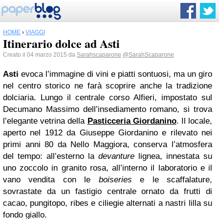
HOME
›
VIAGGI
Itinerario dolce ad Asti
Creato il 04 marzo 2015 da
Sarahscaparone
@SarahScaparone
Asti
evoca l’immagine di vini e piatti sontuosi, ma un giro
nel centro storico ne farà scoprire anche la tradizione
dolciaria. Lungo il centrale corso Alfieri, impostato sul
Decumano Massimo dell’insediamento romano, si trova
l’elegante vetrina della
Pasticceria Giordanino
. Il locale,
aperto nel 1912 da Giuseppe Giordanino e rilevato nei
primi anni 80 da Nello Maggiora, conserva l’atmosfera
del tempo: all’esterno la
devanture
lignea, innestata su
uno zoccolo in granito rosa, all’interno il laboratorio e il
vano vendita con le
boiseries
e le scaffalature,
sovrastate da un fastigio centrale ornato da frutti di
cacao, pungitopo, ribes e ciliegie alternati a nastri lilla su
fondo giallo.