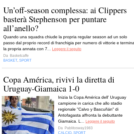
Un’off-season complessa: ai Clippers
basterà Stephenson per puntare
all’anello?
Quando una squadra chiude la propria regular season ad un solo
passo dal proprio record di franchigia per numero di vittorie e termin
la propria annata con 7...
Leggere il seguito
Da
Basketcaffe
BASKET
SPORT
,
Copa América, rivivi la diretta di
Uruguay-Giamaica 1-0
Inizia la Copa América dell' Uruguay
campione in carica che allo stadio
regionale "Calvo y Bascuñán" di
Antofagasta affronta la debuttante
Giamaica. L...
Leggere il seguito
Da
Pablitosway1983
CALCIO
SPORT
,