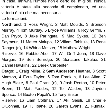
In casa Taniwha l'umore non è certo dei migliori, l'unica
vittoria è stata alla seconda di campionato, ed una
vittoria è più che mai necessaria.
Le formazioni:
Northland
: 1 Ross Wright, 2 Matt Moulds, 3 Bronson
Murray, 4 Tom Murday, 5 Bryce Williams, 6 Roy Griffin, 7
Dan Pryor, 8 Jake Paringatai, 9 Mac Sykes, 10 Ben
Seymour, 11 Mateo Malupo, 12 Viliami Tahitu'a, 13 Rene
Ranger (c), 14 Whiria Meltzer, 15 Mathew Wright
Riserve: 16 Robbie Abel, 17 Will-Griff John, 18 Dave
Morgan, 19 Ben Berridge, 20 Sonatane Takulua, 21
Daniel Hawkins, 22 Derek Carpenter
Otago
: 1 Craig Millar, 2
Sam Anderson
Heather, 3 Scott
Manson, 4 Ezra Taylor, 5 Tom Franklin, 6 Lee Allan, 7
Hugh Blake, 8 Paul Grant (c), 9 Josh Renton, 10 Peter
Breen, 11 Matt Faddes, 12 Tei Walden, 13 Jayden
Spence, 14 Buxton Popali'i, 15 Tony Ensor
Riserve: 16 Liam Coltman, 17 Aki Seiuli, 18 Charlie
O'Connell, 19 TJ Ioane, 20 Gareth Evans, 21 Fumiaki