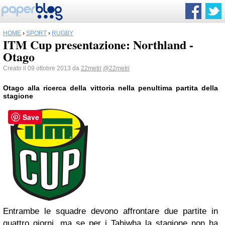
HOME
›
SPORT
›
RUGBY
ITM Cup presentazione: Northland -
Otago
Creato il 09 ottobre 2013 da
22metri
@22metri
Otago alla ricerca della vittoria nella penultima partita della
stagione
Save
Entrambe le squadre devono affrontare due partite in
quattro giorni, ma se per i Tahiwha la stagione non ha