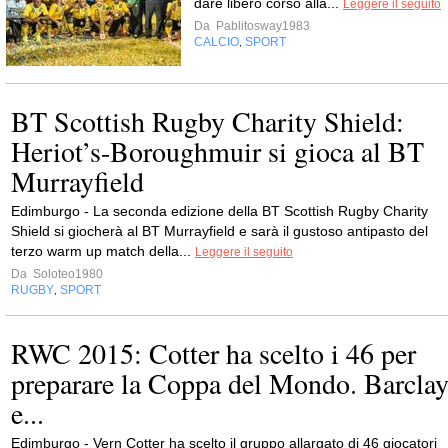
dare libero corso alla...
Leggere il seguito
Da
Pablitosway1983
CALCIO
SPORT
,
BT Scottish Rugby Charity Shield:
Heriot’s-Boroughmuir si gioca al BT
Murrayfield
Edimburgo - La seconda edizione della BT Scottish Rugby Charity
Shield si giocherà al BT Murrayfield e sarà il gustoso antipasto del
terzo warm up match della...
Leggere il seguito
Da
Soloteo1980
RUGBY
SPORT
,
RWC 2015: Cotter ha scelto i 46 per
preparare la Coppa del Mondo. Barcla
e...
Edimburgo - Vern Cotter ha scelto il gruppo allargato di 46 giocatori