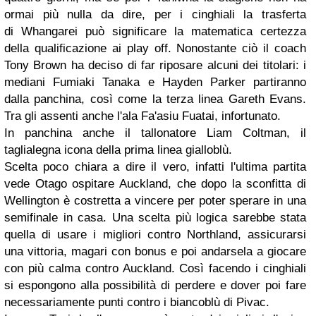
ormai più nulla da dire, per i cinghiali la trasferta
di Whangarei può significare la matematica certezza
della qualificazione ai play off. Nonostante ciò il coach
Tony Brown ha deciso di far riposare alcuni dei titolari: i
mediani Fumiaki Tanaka e Hayden Parker partiranno
dalla panchina, così come la terza linea Gareth Evans.
Tra gli assenti anche l'ala Fa'asiu Fuatai, infortunato.
In panchina anche il tallonatore Liam Coltman, il
taglialegna icona della prima linea gialloblù.
Scelta poco chiara a dire il vero, infatti l'ultima partita
vede Otago ospitare Auckland, che dopo la sconfitta di
Wellington è costretta a vincere per poter sperare in una
semifinale in casa. Una scelta più logica sarebbe stata
quella di usare i migliori contro Northland, assicurarsi
una vittoria, magari con bonus e poi andarsela a giocare
con più calma contro Auckland. Così facendo i cinghiali
si espongono alla possibilità di perdere e dover poi fare
necessariamente punti contro i biancoblù di Pivac.