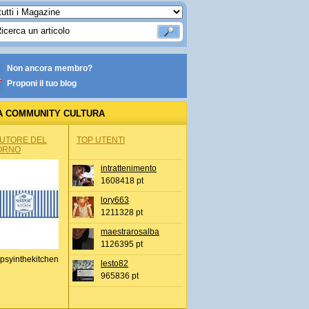
Non ancora membro?
Proponi il tuo blog
A COMMUNITY CULTURA
AUTORE DEL
TOP UTENTI
ORNO
intrattenimento
1608418 pt
lory663
1211328 pt
maestrarosalba
1126395 pt
psyinthekitchen
lesto82
965836 pt