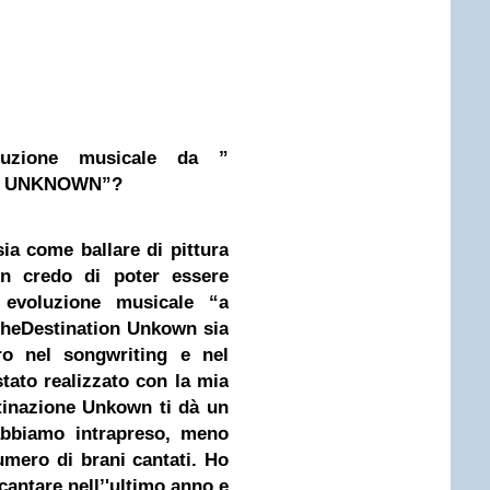
luzione musicale da ”
N UNKNOWN”?
ia come ballare di pittura
on credo di poter essere
 evoluzione musicale “a
che
Destination Unkown sia
o nel songwriting e nel
stato realizzato con la mia
tinazione Unkown ti dà un
abbiamo intrapreso, meno
mero di brani cantati. Ho
antare nell’'ultimo anno e