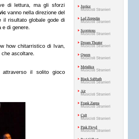
e di lettura, ma gli sforzi
Justice
Musicisti Stranieri
vic
vanno nella direzione del
Led Zeppelin
il risultato globale gode di
Musicisti Stranieri
a e di genere.
Scorpions
Musicisti Stranieri
Dream Theater
w how chitarristico di Ivan,
Musicisti Stranieri
 che ascoltare.
Queen
Musicisti Stranieri
Metallica
Musicisti Stranieri
attraverso il solito gioco
Black Sabbath
Musicisti Stranieri
Air
Musicisti Stranieri
Frank Zappa
Musicisti Stranieri
Cult
Musicisti Stranieri
Pink Floyd
Musicisti Stranieri