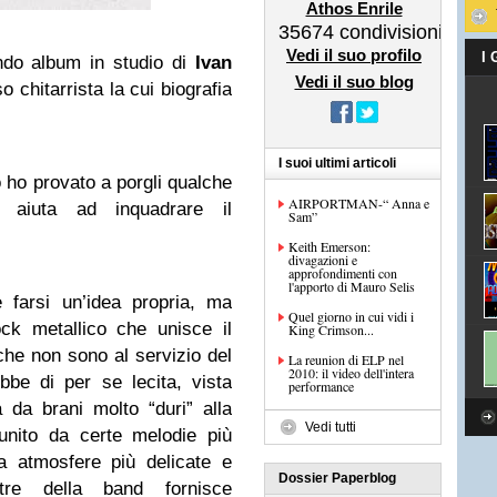
Athos Enrile
35674
condivisioni
Vedi il suo profilo
I
ndo album in studio di
Ivan
Vedi il suo blog
o chitarrista la cui biografia
I suoi ultimi articoli
o ho provato a porgli qualche
AIRPORTMAN-“ Anna e
aiuta ad inquadrare il
Sam”
Keith Emerson:
divagazioni e
approfondimenti con
l'apporto di Mauro Selis
e farsi un’idea propria, ma
Quel giorno in cui vidi i
ck metallico che unisce il
King Crimson...
che non sono al servizio del
La reunion di ELP nel
2010: il video dell'intera
be di per se lecita, vista
performance
a da brani molto “duri” alla
Vedi tutti
to unito da certe melodie più
a atmosfere più delicate e
Dossier Paperblog
re della band fornisce