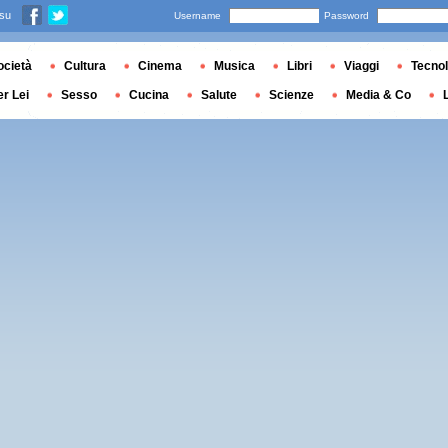
 su
Username
Password
ocietà
Cultura
Cinema
Musica
Libri
Viaggi
Tecnol
er Lei
Sesso
Cucina
Salute
Scienze
Media & Co