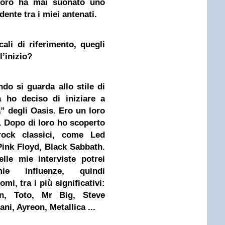
loro ha mai suonato uno
nte tra i miei antenati.
ali di riferimento, quegli
ll’inizio?
do si guarda allo stile di
ho deciso di iniziare a
a” degli
Oasis
. Ero un loro
 Dopo di loro ho scoperto
ock classici, come Led
Pink
Floyd,
Black Sabbath
.
le mie interviste potrei
emie influenze, quindi
mi, tra i più significativi:
n, Toto, Mr Big, Steve
iani, Ayreon,
Metallica
...