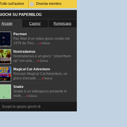
Tutto sull'autore
Diventa membro
 GIOCHI SU PAPERBLOG
Arcade
Casino'
Rompicapo
Pacman
Pac-Man é un video gioco creato nel
1979 da Toru......
Gioca
Nostradamus
Nostradamus è un gioco " shoot them
up" con una......
Gioca
Magical Cat Adventure
Riscopri Magical Cat Adventure, un
gioco d'arcade......
Gioca
Snake
Snake è un videogioco presente in
molti......
Gioca
Scopri lo spazio giochi di