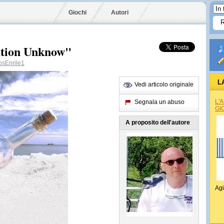
Giochi
Autori
ation Unknow"
sEnrile1
L
Vedi articolo originale
L'
Segnala un abuso
GI
A proposito dell'autore
Agi