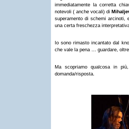
immediatamente la corretta chiav
notevoli ( anche vocali) di
Mihalje
superamento di schemi arcinoti, e 
una certa freschezza interpretativ
Io sono rimasto incantato dal kno
che vale la pena … guardare, oltre
Ma scopriamo qualcosa in più, 
domanda/risposta.