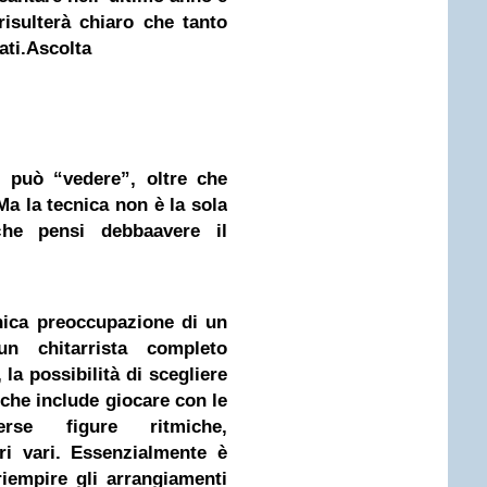
isulterà chiaro che tanto
ati.
Ascolta
i può “vedere”, oltre che
 Ma la tecnica non è la sola
iche pensi debbaavere il
nica preoccupazione di un
un chitarrista completo
a possibilità di scegliere
l che include giocare con le
erse figure ritmiche,
ri vari. Essenzialmente è
riempire gli arrangiamenti