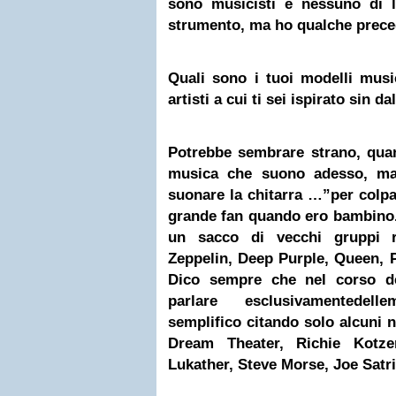
sono musicisti e nessuno di 
strumento, ma ho qualche precede
Quali sono i tuoi modelli music
artisti a cui ti sei ispirato sin da
Potrebbe sembrare strano, quan
musica che suono adesso, ma 
suonare la chitarra …”per colp
grande fan quando ero bambino.
un sacco di vecchi gruppi r
Zeppelin, Deep Purple, Queen,
Dico sempre che nel corso del
parlare esclusivamentedell
semplifico citando solo alcuni no
Dream Theater, Richie Kotze
Lukather, Steve Morse, Joe Satr