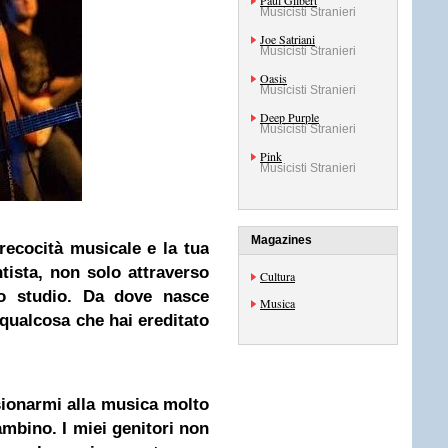
Paul Gilbert
Musicisti Stranieri
Joe Satriani
Musicisti Stranieri
Oasis
Musicisti Stranieri
Deep Purple
Musicisti Stranieri
Pink
Musicisti Stranieri
Magazines
precocità musicale e la tua
tista, non solo attraverso
Cultura
to studio. Da dove nasce
Musica
qualcosa che hai ereditato
sionarmi alla musica molto
mbino. I miei genitori non