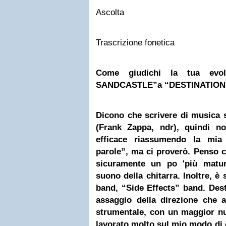
Ascolta
Trascrizione fonetica
Come giudichi la tua evo
SANDCASTLE”a “DESTINATIO
Dicono che scrivere di musica s
(Frank Zappa, ndr), quindi n
efficace riassumendo la mia
parole”, ma ci proverò. Penso 
sicuramente un po 'più matur
suono della chitarra. Inoltre, è 
band, “Side Effects” band. Des
assaggio della direzione che 
strumentale, con un maggior nu
lavorato molto sul mio modo di c