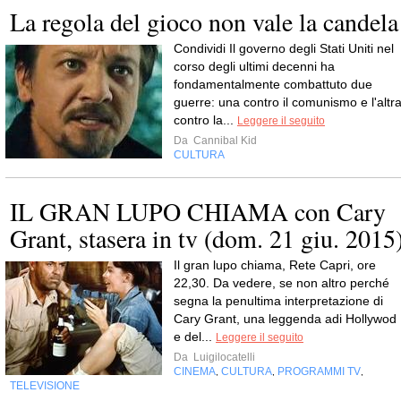
La regola del gioco non vale la candela
Condividi Il governo degli Stati Uniti nel
corso degli ultimi decenni ha
fondamentalmente combattuto due
guerre: una contro il comunismo e l'altr
contro la...
Leggere il seguito
Da
Cannibal Kid
CULTURA
IL GRAN LUPO CHIAMA con Cary
Grant, stasera in tv (dom. 21 giu. 2015
Il gran lupo chiama, Rete Capri, ore
22,30. Da vedere, se non altro perché
segna la penultima interpretazione di
Cary Grant, una leggenda adi Hollywod
e del...
Leggere il seguito
Da
Luigilocatelli
CINEMA
CULTURA
PROGRAMMI TV
,
,
,
TELEVISIONE