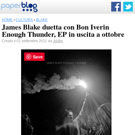
HOME
›
CULTURA
›
BLAKE
James Blake duetta con Bon Iverin
Enough Thunder, EP in uscita a ottobre
Creato il 01 settembre 2011 da
Joolio
Save