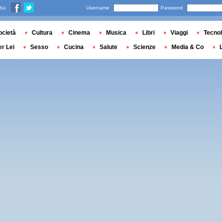
 su
Username
Password
ocietà
Cultura
Cinema
Musica
Libri
Viaggi
Tecnol
er Lei
Sesso
Cucina
Salute
Scienze
Media & Co