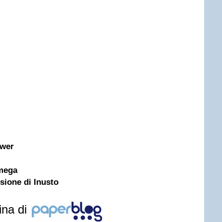
ower
mega
nsione di Inusto
ina di