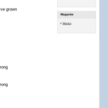
u’ve grown
Magazine
Musica
trong
trong