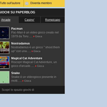
Tutto sull'autore
Diventa membro
 GIOCHI SU PAPERBLOG
Arcade
Casino'
Rompicapo
Pacman
Pac-Man é un video gioco creato nel
1979 da Toru......
Gioca
Nostradamus
Nostradamus è un gioco " shoot them
up" con una......
Gioca
Magical Cat Adventure
Riscopri Magical Cat Adventure, un
gioco d'arcade......
Gioca
Snake
Snake è un videogioco presente in
molti......
Gioca
Scopri lo spazio giochi di