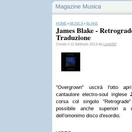
Magazine Musica
HOME
›
MUSICA
›
BLAKE
James Blake - Retrograde
Traduzione
Creato il 11 febbraio 2013 da
Lesto82
"Overgrown" uscirà l'otto apr
cantautore electro-soul inglese
corsa col singolo "Retrograde"
possibile anche superiori a q
dell'omonimo disco d'esordio.