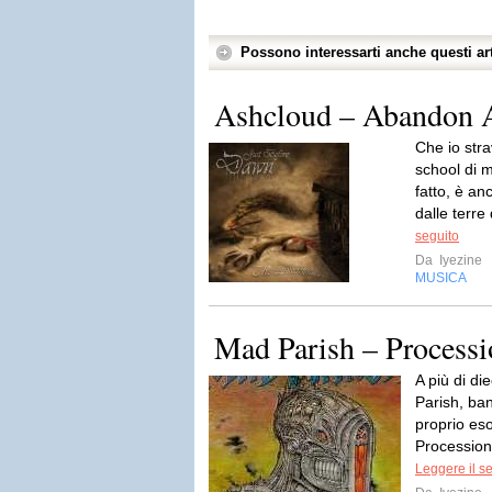
Possono interessarti anche questi art
Ashcloud – Abandon A
Che io stra
school di 
fatto, è an
dalle terre
seguito
Da
Iyezine
MUSICA
Mad Parish – Processi
A più di di
Parish, ban
proprio eso
Procession
Leggere il s