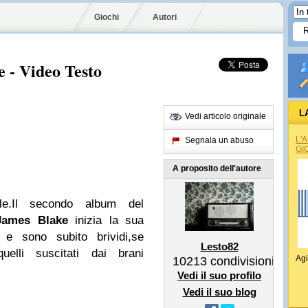
Giochi
Autori
 - Video Testo
L
Vedi articolo originale
L'
Segnala un abuso
GI
A proposito dell'autore
ile.Il secondo album del
James Blake
inizia la sua
 e sono subito brividi,se
Lesto82
uelli suscitati dai brani
Agi
10213
condivisioni
Vedi il suo profilo
Vedi il suo blog