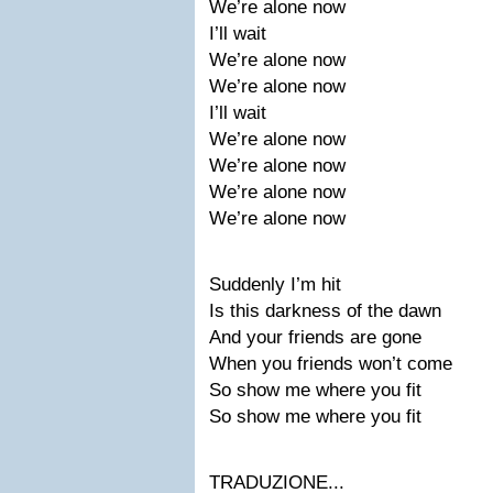
We’re alone now
I’ll wait
We’re alone now
We’re alone now
I’ll wait
We’re alone now
We’re alone now
We’re alone now
We’re alone now
Suddenly I’m hit
Is this darkness of the dawn
And your friends are gone
When you friends won’t come
So show me where you fit
So show me where you fit
TRADUZIONE...