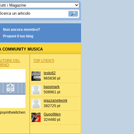
Non ancora membro?
Proponi il tuo blog
A COMMUNITY MUSICA
AUTORE DEL
TOP UTENTI
ORNO
lesto82
965836 pt
bassmark
508961 pt
pjazzanetwork
382725 pt
psyinthekitchen
GugolMen
324480 pt