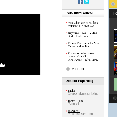
I suoi ultimi articoli
I
Mix Charts:le classifiche
musicali IT/UK/USA
Beyoncé – XO – Video
Testo Traduzione
Emma Marrone - La Mia
Città - Video Testo
Primigiri radio:canzoni
nuove alla radio
09/11/2013 - 15/11/2013
Vedi tutti
Dossier Paperblog
Blake
Gruppi Musicali Italiani
James Blake
Tennisti
Darkness
Musicisti Stranieri