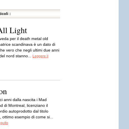
icoli :
ll Light
veda per il death metal old
matrice scandinava è un dato di
che vero che negli ultimi due anni
 del nord stanno...
Leggere il
on
eci anni dalla nascita i Mad
d di Montreal, licenziano il
rdio autoprodotto dal titolo
, ottimo esempio di come si...
eguito