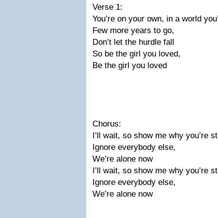
Verse 1:
You’re on your own, in a world yo
Few more years to go,
Don’t let the hurdle fall
So be the girl you loved,
Be the girl you loved
Chorus:
I’ll wait, so show me why you’re s
Ignore everybody else,
We’re alone now
I’ll wait, so show me why you’re s
Ignore everybody else,
We’re alone now