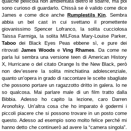
qualche pellicola non ambientata dietro le sbarre, ma poi
sono curioso di guardarlo. Chissà se è valido come dice
James e come dice anche
Rumplestils Kin
. Sembra
abbia un bel cast in cui svettano il promettente
giovanissimo Spencer Lofranco, la solita cucciolosa
Taissa Farmiga, la solita MILFosa Mary-Louise Parker,
Taboo
dei Black Eyes Peas ebbene sì, e pure dei
ritrovati
James Woods
e
Ving Rhames
. Da come ne
parla lui sembra una versione teen di American History
X, Hurricane o del citato Orange Is the New Black, però
non dev’essere la solita minchiatina adolescenziale,
quanto un’opera in grado di raccontare le scelte sbagliate
che possono portare un ragazzotto dritto in galera. Io ne
so qualcosa. Mai parlare male di un film tratto dalla
Bibbia. Adesso ho capito la lezione, caro Darren
Aronofsky.
Un’altra cosa che ho imparato è godermi i
piccoli piacere che si possono trovare in un posto come
questo. Adesso ad esempio sono molto felice perché mi
hanno detto che continuerò ad avere la “camera singola”.