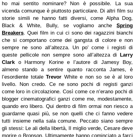
ho mai sentito nominare? Non è possibile.
La sua
vicenda comunque è piuttosto particolare. Di altri film su
storie simili ne hanno fatti diversi, come Alpha Dog,
Black & White, Bully, se vogliamo anche
Spring
Breakers
. Quei film in cui ci sono dei ragazzini bianchi
che si comportano come dei gangsta di colore e non
sempre ne sono all’altezza. Un po’ come i registi di
queste pellicole non sempre sono all’altezza di
Larry
Clark
o Harmony Korine e l’autore di Jamesy Boy,
almeno stando a sentire quanto racconta James, è
l’esordiente totale
Trevor
White e non so se è al loro
livello. Non credo. Ce ne sono pochi di registi ganzi
come loro in circolazione. Così come ce n’erano pochi di
blogger cinematografici ganzi come me, modestamente,
quando ero libero. Qui dentro di film ormai non riesco a
guardarne quasi più, se non quelli che ci fanno vedere
tutti insieme nella sala comune. Peccato siano sempre
gli stessi: Le ali della libertà, Il miglio verde, Cesare deve
morire o Bronson. Ultimamente hanno cominciato a farci