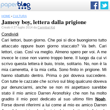
HOME
›
CULTURA
Jamesy boy, lettera dalla prigione
Creato il 27 luglio 2014 da
Cannibal Kid
Condividi
Cari lettori, buon giorno. Che poi si dice buongiorno tutto
attaccato oppure buon giorno staccato?
Va beh. Cari
lettori, ciao. Così va meglio. Almeno spero per voi. A me
invece le cose non vanno troppo bene. Il luogo da cui vi
scrivo questa lettera è buio, triste, solitario. No, non è la
mia cameretta, è la mia cella. Sono finito in prigione. Mi
hanno sbattuto dentro. Prima o poi doveva succedere.
Con tutte le cazzate che scrivo sul blog qualcuno doveva
pur denunciarmi, anche se non mi aspettavo sarebbe
stato il mio amico Darren Aronofsky che non ha molto
gradito il mio post dedicato al suo ultimo film
Noah
.
Forse dovrei riferirmi a lui come al mio ex amico Darren