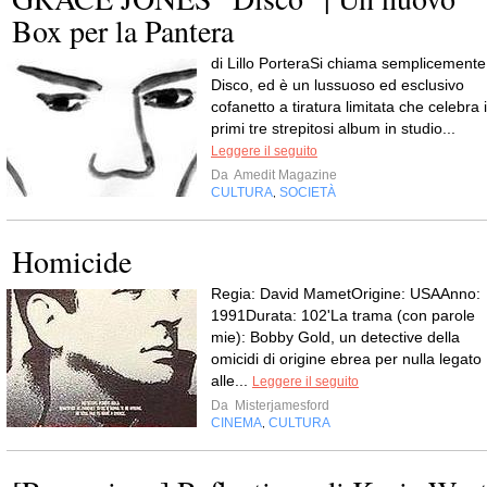
Box per la Pantera
di Lillo PorteraSi chiama semplicemente
Disco, ed è un lussuoso ed esclusivo
cofanetto a tiratura limitata che celebra i
primi tre strepitosi album in studio...
Leggere il seguito
Da
Amedit Magazine
CULTURA
SOCIETÀ
,
Homicide
Regia: David MametOrigine: USAAnno:
1991Durata: 102'La trama (con parole
mie): Bobby Gold, un detective della
omicidi di origine ebrea per nulla legato
alle...
Leggere il seguito
Da
Misterjamesford
CINEMA
CULTURA
,