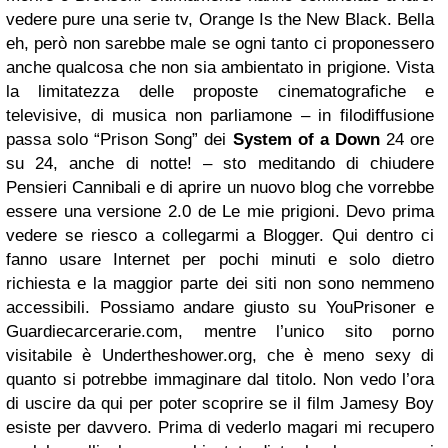
vedere pure una serie tv, Orange Is the New Black. Bella
eh, però non sarebbe male se ogni tanto ci proponessero
anche qualcosa che non sia ambientato in prigione.
Vista
la limitatezza delle proposte cinematografiche e
televisive, di musica non parliamone – in filodiffusione
passa solo “Prison Song” dei
System of a Down
24 ore
su 24, anche di notte! – sto meditando di chiudere
Pensieri Cannibali e di aprire un nuovo blog che vorrebbe
essere una versione 2.0 de Le mie prigioni. Devo prima
vedere se riesco a collegarmi a Blogger. Qui dentro ci
fanno usare Internet per pochi minuti e solo dietro
richiesta e la maggior parte dei siti non sono nemmeno
accessibili. Possiamo andare giusto su YouPrisoner e
Guardiecarcerarie.com, mentre l’unico sito porno
visitabile è Undertheshower.org, che è meno sexy di
quanto si potrebbe immaginare dal titolo.
Non vedo l’ora
di uscire da qui per poter scoprire se il film Jamesy Boy
esiste per davvero. Prima di vederlo magari mi recupero