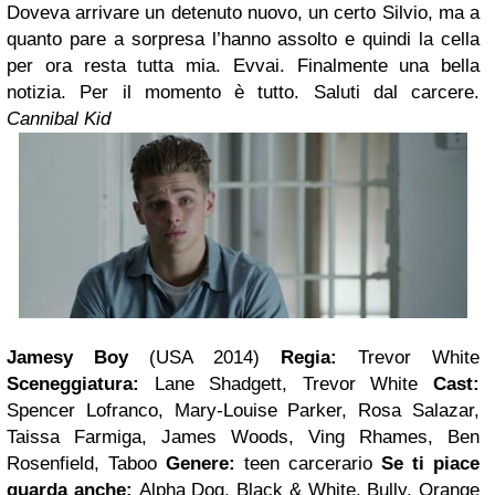
Doveva arrivare un detenuto nuovo, un certo Silvio, ma a
quanto pare a sorpresa l’hanno assolto e quindi la cella
per ora resta tutta mia. Evvai. Finalmente una bella
notizia.
Per il momento è tutto.
Saluti dal carcere.
Cannibal Kid
Jamesy Boy
(USA 2014)
Regia:
Trevor White
Sceneggiatura:
Lane Shadgett, Trevor White
Cast:
Spencer Lofranco, Mary-Louise Parker, Rosa Salazar,
Taissa Farmiga, James Woods, Ving Rhames, Ben
Rosenfield, Taboo
Genere:
teen carcerario
Se ti piace
guarda anche:
Alpha Dog, Black & White, Bully, Orange