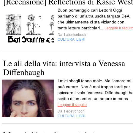
[Recensione] Reflections di Kasie Wes
Buon pomeriggio cari Lettori! Oggi
parliamo di un'altra uscita targata DeA,
che ultimamente ci sta viziando con
tante letture particolari...
Leggere il seguit
Da
Lafenicebook
CULTURA
LIBRI
,
Le ali della vita: intervista a Venessa
Diffenbaugh
I miei sbagli fanno male. Ma l’amore mi
può curare. Non è mai troppo tardi per
spiccare il volo. Vanessa Diffenbaugh h
scritto di un amore un amore immens...
Leggere il seguito
Da
Fedetronconi
CULTURA
LIBRI
,