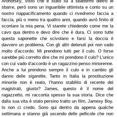
Aronofsky, visto che è stato lui a sbattermi dietro le
sbarre, però sono un inguaribile ottimista e conto su un
nostro riappacificamento quando ci rivedremo faccia a
faccia, più o meno tra quattro anni, quando avrò finito di
scontare la mia pena.
Vi starete chiedendo come me la
cavo qua dentro e devo dire che è dura. Ci sono tutte
questa saponette che scivolano e farsi la doccia è
davvero un problema. Con gli altri detenuti poi non vado
molto d’accordo. Mi prendono tutti per il culo. O forse
sarebbe più corretto dire che mi prendono il culo?
L’unico
con cui vado d’accordo è un ragazzino penso minorenne.
Anche a lui prendono sempre il culo e in cambio gli
danno delle sigarette. Tanto in Italia la prostituzione
minorile non è reato, l’hanno stabilito di recente dei
magistrati, giusto?
James, questo è il nome del
ragazzetto, mi racconta spesso la sua storia. Dice che
dalla sua vita è stato persino tratto un film, Jamesy Boy.
Io non ci credo. Sono qui dentro da appena qualche
settimana e stanno già uscendo delle pellicole che non