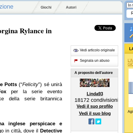
zione
Giochi
Autori
orgina Rylance in
L
Vedi articolo originale
L'
Segnala un abuso
GI
A proposito dell'autore
e Potts
(“
Felicity
”) sé unirà
Fox
per la serie evento
Linda93
e della serie britannica
18172
condivisioni
Vedi il suo profilo
Agi
Vedi il suo blog
na inglese perspicace e
o in città, dove il
Detective