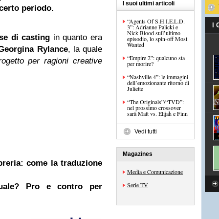
I suoi ultimi articoli
certo periodo.
“Agents Of S.H.I.E.L.D.
I
3”: Adrianne Palicki e
Nick Blood sull’ultimo
se di casting
in quanto era
episodio, lo spin-off Most
Wanted
Georgina Rylance
, la quale
“Empire 2”: qualcuno sta
progetto per ragioni creative
per morire?
“Nashville 4”: le immagini
dell’emozionante ritorno di
Juliette
“The Originals”/“TVD”:
nel prossimo crossover
sarà Matt vs. Elijah e Finn
Vedi tutti
Magazines
ibreria: come la traduzione
Media e Comunicazione
Serie TV
nuale? Pro e contro per