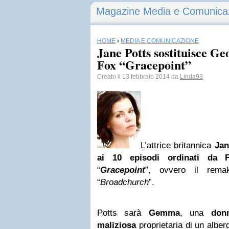
Magazine Media e Comunica
HOME
›
MEDIA E COMUNICAZIONE
Jane Potts sostituisce Ge
Fox “Gracepoint”
Creato il 13 febbraio 2014 da
Linda93
L’attrice britannica
Jan
ai 10 episodi ordinati da 
“
Gracepoint
”, ovvero il remak
“
Broadchurch
”.
Potts sarà
Gemma
, una
don
maliziosa
proprietaria di un alberg