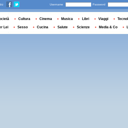
 su
Username
Password
ocietà
Cultura
Cinema
Musica
Libri
Viaggi
Tecnol
er Lei
Sesso
Cucina
Salute
Scienze
Media & Co