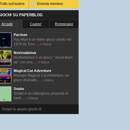
Tutto sull'autore
Diventa membro
 GIOCHI SU PAPERBLOG
Arcade
Casino'
Rompicapo
Pacman
Pac-Man é un video gioco creato nel
1979 da Toru......
Gioca
Nostradamus
Nostradamus è un gioco " shoot them
up" con una......
Gioca
Magical Cat Adventure
Riscopri Magical Cat Adventure, un
gioco d'arcade......
Gioca
Snake
Snake è un videogioco presente in
molti......
Gioca
Scopri lo spazio giochi di