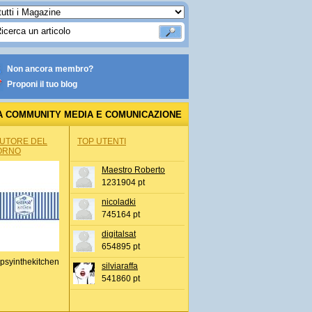
Non ancora membro?
Proponi il tuo blog
A COMMUNITY MEDIA E COMUNICAZIONE
AUTORE DEL
TOP UTENTI
ORNO
Maestro Roberto
1231904 pt
nicoladki
745164 pt
digitalsat
654895 pt
psyinthekitchen
silviaraffa
541860 pt