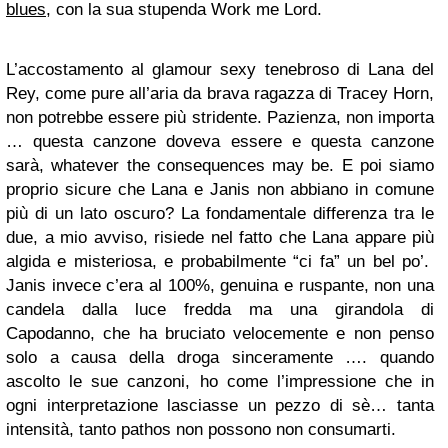
blues
, con la sua stupenda Work me Lord.
L’accostamento al glamour sexy tenebroso di Lana del
Rey, come pure all’aria da brava ragazza di Tracey Horn,
non potrebbe essere più stridente. Pazienza, non importa
… questa canzone doveva essere e questa canzone
sarà, whatever the consequences may be. E poi siamo
proprio sicure che Lana e Janis non abbiano in comune
più di un lato oscuro? La fondamentale differenza tra le
due, a mio avviso, risiede nel fatto che Lana appare più
algida e misteriosa, e probabilmente “ci fa” un bel po’.
Janis invece c’era al 100%, genuina e ruspante, non una
candela dalla luce fredda ma una girandola di
Capodanno, che ha bruciato velocemente e non penso
solo a causa della droga sinceramente …. quando
ascolto le sue canzoni, ho come l’impressione che in
ogni interpretazione lasciasse un pezzo di sè… tanta
intensità, tanto pathos non possono non consumarti.