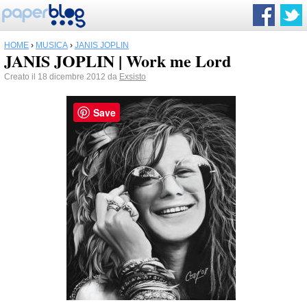
HOME
›
MUSICA
›
JANIS JOPLIN
JANIS JOPLIN | Work me Lord
Creato il 18 dicembre 2012 da
Exsisto
Save