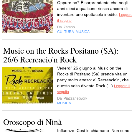
Oppure no? È sorprendente che negli
anni dieci a qualcuno riesca ancora di
inventare uno spettacolo inedito.
Legger
il seguito
Da
Zambo
CULTURA
MUSICA
,
Music on the Rocks Positano (SA):
26/6 Recreacio'n Rock
Venerdi' 26 giugno al Music on the
Rocks di Positano (Sa) prende vita un
party molto atteso: e' Recreacio'n, che
questa volta diventa Rock (...)
Leggere il
seguito
Da
Pjazzanetwork
MUSICA
Oroscopo di Ninà
Influenze. Così le chiamano. Non sono