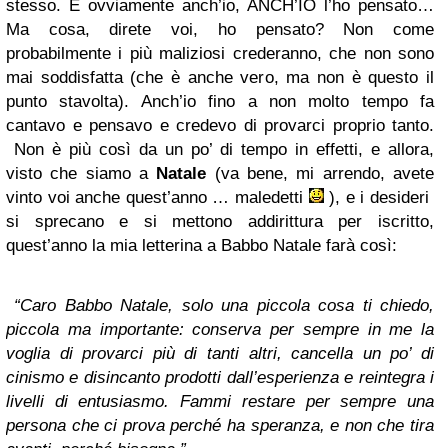
stesso. E ovviamente anch’io, ANCH’IO l’ho pensato…
Ma cosa, direte voi, ho pensato? Non come
probabilmente i più maliziosi crederanno, che non sono
mai soddisfatta (che è anche vero, ma non è questo il
punto stavolta). Anch’io fino a non molto tempo fa
cantavo e pensavo e credevo di provarci proprio tanto.
Non è più così da un po’ di tempo in effetti, e allora,
visto che siamo a
Natale
(va bene, mi arrendo, avete
vinto voi anche quest’anno … maledetti
), e i desideri
si sprecano e si mettono addirittura per iscritto,
quest’anno la mia letterina a Babbo Natale farà così:
“Caro Babbo Natale, solo una piccola cosa ti chiedo,
piccola ma importante: conserva per sempre in me la
voglia di provarci più di tanti altri, cancella un po’ di
cinismo e disincanto prodotti dall’esperienza e reintegra i
livelli di entusiasmo. Fammi restare per sempre una
persona che ci prova perché ha speranza, e non che tira