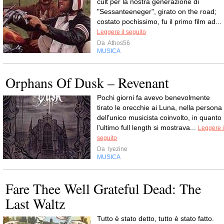
cult per la nostra generazione di
"Sessanteeneger", girato on the road;
costato pochissimo, fu il primo film ad...
Leggere il seguito
Da
Athos56
MUSICA
Orphans Of Dusk – Revenant
Pochi giorni fa avevo benevolmente
tirato le orecchie ai Luna, nella persona
dell'unico musicista coinvolto, in quanto
l'ultimo full length si mostrava...
Leggere i
seguito
Da
Iyezine
MUSICA
Fare Thee Well Grateful Dead: The
Last Waltz
Tutto è stato detto, tutto è stato fatto.