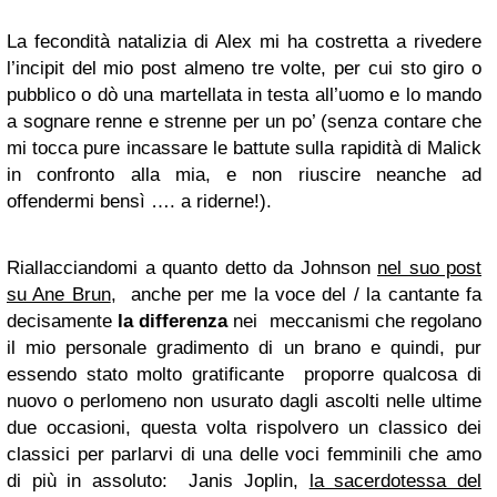
La fecondità natalizia di Alex mi ha costretta a rivedere
l’incipit del mio post almeno tre volte, per cui sto giro o
pubblico o dò una martellata in testa all’uomo e lo mando
a sognare renne e strenne per un po’ (senza contare che
mi tocca pure incassare le battute sulla rapidità di Malick
in confronto alla mia, e non riuscire neanche ad
offendermi bensì …. a riderne!).
Riallacciandomi a quanto detto da Johnson
nel suo post
su Ane Brun
, anche per me la voce del / la cantante fa
decisamente
la differenza
nei meccanismi che regolano
il mio personale gradimento di un brano e quindi, pur
essendo stato molto gratificante proporre qualcosa di
nuovo o perlomeno non usurato dagli ascolti nelle ultime
due occasioni, questa volta rispolvero un classico dei
classici per parlarvi di una delle voci femminili che amo
di più
in assoluto
: Janis Joplin,
la sacerdotessa del