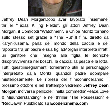
Jeffrey Dean Morgan
Dopo aver lavorato insiemenel
thriller “Texas Killing Fields”, gli attori Jeffrey Dean
Morgan, il Comicodi “Watchmen”, e Chloe Moritz tornano
sullo stesso set grazie a “The Rut”.
Il film, diretto da
KarynKusama, parla del mondo della caccia e del
rapporto tra un padre e sua figlia:Morgan interpreta infatti
un genitore che insegna alla figlia le tecniche
disopravvivenza nei boschi, la caccia, la pesca e la lotta.
Tutti questiinsegnamenti torneranno utili al personaggio
interpretato dalla Moritz quandoil padre scompare
misteriosamente.
Le riprese del filmcominceranno il
prossimo ottobre e nel frattempo vedremo
Jeffrey Dean
Morgan
indiverse pellicole: nella commedia“Peace,Love
& Misunderstanding” e nei thriller “The Possession” e
“RedDawn”.
Pubblicato su
Ecodelcinema.com