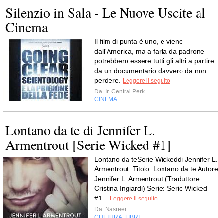
Silenzio in Sala - Le Nuove Uscite al
Cinema
Il film di punta è uno, e viene
dall'America, ma a farla da padrone
potrebbero essere tutti gli altri a partire
da un documentario davvero da non
perdere.
Leggere il seguito
Da
In Central Perk
CINEMA
Lontano da te di Jennifer L.
Armentrout [Serie Wicked #1]
Lontano da teSerie Wickeddi Jennifer L.
Armentrout Titolo: Lontano da te Autore
Jennifer L. Armentrout (Traduttore:
Cristina Ingiardi) Serie: Serie Wicked
#1...
Leggere il seguito
Da
Nasreen
CULTURA
LIBRI
,