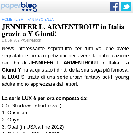
HOME
›
LIBRI
›
FANTASCIENZA
JENNIFER L. ARMENTROUT in Italia
grazie a Y Giunti!
Da
Selly82
@SellyMoon
News interessante soprattutto per tutti voi che avete
segnalato e firmato petizioni per avere la pubblicazione
dei libri di
JENNIFER L. ARMENTROUT
in Italia. La
Giunti Y
ha acquistato i diritti della sua saga più famosa,
la
LUX!
Si tratta di una serie urban fantasy sci-fi young
adults molto apprezzata dai lettori.
La serie LUX è per ora composta da:
0.5. Shadows (short novel)
1. Obsidian
2. Onyx
3. Opal (in USA a fine 2012)