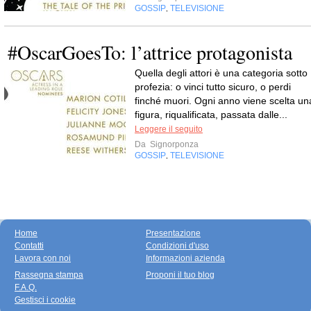
GOSSIP
TELEVISIONE
,
#OscarGoesTo: l’attrice protagonista
Quella degli attori è una categoria sotto
profezia: o vinci tutto sicuro, o perdi
finché muori. Ogni anno viene scelta un
figura, riqualificata, passata dalle...
Leggere il seguito
Da
Signorponza
GOSSIP
TELEVISIONE
,
Home
Presentazione
Contatti
Condizioni d'uso
Lavora con noi
Informazioni azienda
Rassegna stampa
Proponi il tuo blog
F.A.Q.
Gestisci i cookie