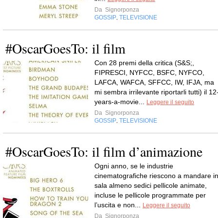
Da
Signorponza
GOSSIP
TELEVISIONE
,
#OscarGoesTo: il film
Con 28 premi della critica (S&S;,
FIPRESCI, NYFCC, BSFC, NYFCO,
LAFCA, WAFCA, SFFCC, IW, IFJA, ma
mi sembra irrilevante riportarli tutti) il 12
years-a-movie...
Leggere il seguito
Da
Signorponza
GOSSIP
TELEVISIONE
,
#OscarGoesTo: il film d’animazione
Ogni anno, se le industrie
cinematografiche riescono a mandare i
sala almeno sedici pellicole animate,
incluse le pellicole programmate per
l’uscita e non...
Leggere il seguito
Da
Signorponza