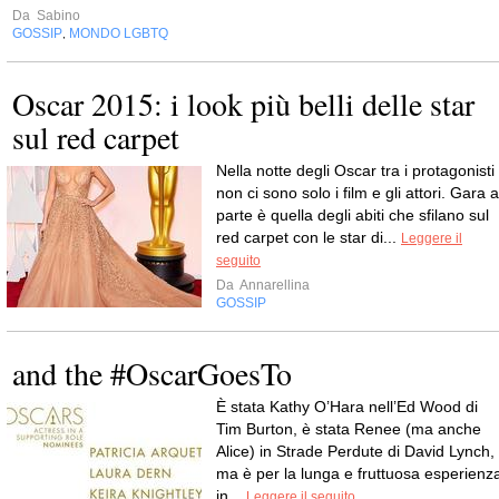
Da
Sabino
GOSSIP
MONDO LGBTQ
,
Oscar 2015: i look più belli delle star
sul red carpet
Nella notte degli Oscar tra i protagonisti
non ci sono solo i film e gli attori. Gara a
parte è quella degli abiti che sfilano sul
red carpet con le star di...
Leggere il
seguito
Da
Annarellina
GOSSIP
and the #OscarGoesTo
È stata Kathy O’Hara nell’Ed Wood di
Tim Burton, è stata Renee (ma anche
Alice) in Strade Perdute di David Lynch,
ma è per la lunga e fruttuosa esperienz
in...
Leggere il seguito