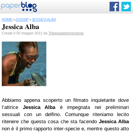
HOME
›
GOSSIP
›
JESSICA ALBA
Jessica Alba
Creato il 05 maggio 2011 da
Thegossiphorrorshow
Abbiamo appena scoperto un filmato inquietante dove
l’attrice
Jessica Alba
è impegnata nei preliminari
sessuali con un delfino. Comunque riteniamo lecito
ritenere che questa cosa che sta facendo
Jessica Alba
non è il primo rapporto inter-specie e, mentre questo atto