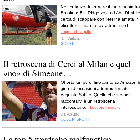
Nel tentativo di fermare il matrimonio tra
Brooke e Bill, Ridge vola ad Abu Dhabi 
cerca di scappare con l'eterna amata in
elicottero, una manovra traditrice l...
Leggere il seguito
Da
Violacentrica
GOSSIP
Il retroscena di Cerci al Milan e quel
«no» di Simeone…
Offerte lampo di fine anno: su Amazon 
giorni di occasioni a tempo limitato:
Acquista Subito! Quello che sto per
raccontarvi è un retroscena
interessante...
Leggere il seguito
Da
Aplusk
GOSSIP
SPORT
,
Le top 5 wardrobe malfunction