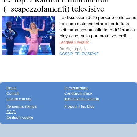
(=scapezzolamenti) televisive
Le discussioni delle persone colte come
noi sono state incentrate per tutta la
settimana scorsa sulle tette di Veronica
Maya che, nella puntata di venerdì ...
Leggere il seguito
Da
Signorponza
GOSSIP
TELEVISIONE
,
Home
Presentazione
Contatti
Condizioni d'uso
Lavora con noi
Informazioni azienda
Rassegna stampa
Proponi il tuo blog
F.A.Q.
Gestisci i cookie