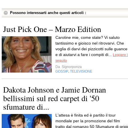
Possono interessarti anche questi articoli :
Just Pick One – Marzo Edition
Carotine mie, come state? Vi saluto
tantissimo e gioisco nel ritrovarvi. Che
voglia di darvi dei pizzicotti sulle guance
e di aiutarvi a fare i compiti di...
Leggere i
seguito
Da
Signorponza
GOSSIP
TELEVISIONE
,
Dakota Johnson e Jamie Dornan
bellissimi sul red carpet di '50
sfumature di...
L'attesa è finita ed è partito il tour
mondiale per la promozione del film
tratto dal romanzo 50 Sfumature di grigi