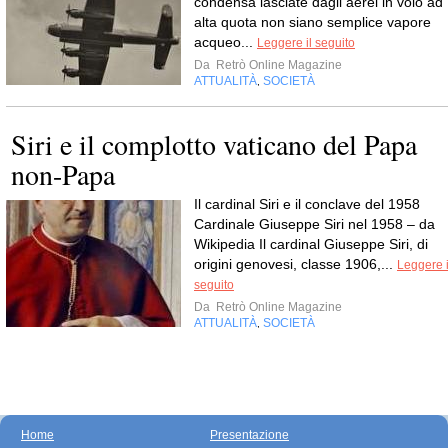
condensa lasciate dagli aerei in volo ad
alta quota non siano semplice vapore
acqueo...
Leggere il seguito
Da
Retrò Online Magazine
ATTUALITÀ
SOCIETÀ
,
Siri e il complotto vaticano del Papa
non-Papa
Il cardinal Siri e il conclave del 1958
Cardinale Giuseppe Siri nel 1958 – da
Wikipedia Il cardinal Giuseppe Siri, di
origini genovesi, classe 1906,...
Leggere i
seguito
Da
Retrò Online Magazine
ATTUALITÀ
SOCIETÀ
,
Home
Presentazione