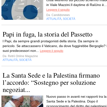
cosa vedremo sul piccolo schermo mad
in Viale Mazzini.Il daytime di RaiUno è...
Leggere il seguito
Da
Candidonews
ATTUALITÀ
SOCIETÀ
,
Papi in fuga, la storia del Passetto
I Papi, da sempre grandi protagonisti della storia. Da sempre in
pericolo. Se attaccassero il Vaticano, da dove fuggirebbe Bergoglio? 
suoi predecessori non...
Leggere il seguito
Da
Retrò Online Magazine
ATTUALITÀ
SOCIETÀ
,
La Santa Sede e la Palestina firmano
l’accordo: “Sostegno per soluzione
negoziat...
Nuovo passo in avanti nei rapporti tra la
Santa Sede e la Palestina. Dopo il
riconoscimento del diritto dei palestinesi