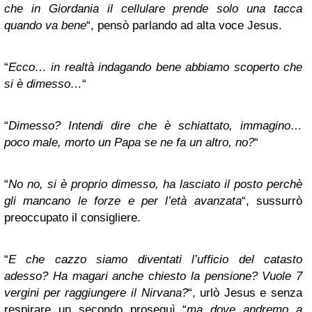
che in Giordania il cellulare prende solo una tacca
quando va bene
“, pensò parlando ad alta voce Jesus.
“
Ecco… in realtà indagando bene abbiamo scoperto che
si è dimesso…
“
“
Dimesso? Intendi dire che è schiattato, immagino…
poco male, morto un Papa se ne fa un altro, no?
“
“
No no, si è proprio dimesso, ha lasciato il posto perchè
gli mancano le forze e per l’età avanzata
“, sussurrò
preoccupato il consigliere.
“
E che cazzo siamo diventati l’ufficio del catasto
adesso? Ha magari anche chiesto la pensione? Vuole 7
vergini per raggiungere il Nirvana?
“, urlò Jesus e senza
respirare un secondo proseguì “
ma dove andremo a