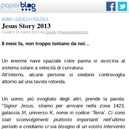
HOME
›
SOCIETÀ
›
POLITICA
Jesus Story 2013
Creato il 10 marzo 2013 da
Zaxster
@samueleblogzero
8 mesi fa, non troppo lontano da noi…
Un enorme nave spaziale color panna si avvicina al
sistema solare a velocità di curvatura.
All’interno, alcune persone si siedono controvoglia
attorno ad una tavola rotonda.
Un uomo, più svogliato degli altri, prende la parola:
“
Signor Jesus, stiamo per arrivare nella zona 1423,
galassia III, universo K, nome in codice ‘Terra’. Ci sono
stati sconvolgimenti piuttosto importanti nell’ultimo
periodo e crediamo ci sia bisogno di un vostro intervento