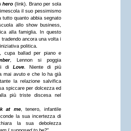
s hero
(link). Brano per sola
rimescola il suo pessimismo
 tutto quanto abbia segnato
scuola allo show business,
tica alla famiglia. In questo
a, tradendo ancora una volta i
iniziativa politica.
, cupa ballad per piano e
mber
, Lennon si poggia
ldi di
Love
. Niente di più
a mai avuto e che lo ha già
ante la relazione salvifica
sa spiccare per dolcezza ed
lla più triste discesa nel
ok at me
, tenero, infantile
sconde la sua incertezza di
chiara la sua debolezza
am I supposed to be?”