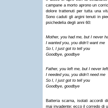
campane a morto aprono un corrido
dolore trattenuti per tutta una vi
Sono caduti gli argini tenuti in pi
psichedelia degli anni 60:
Mother, you had me, but I never h
I wanted you, you didn’t want me
So I, I just got to tell you
Goodbye, goodbye
Father, you left me, but I never lef
I needed you, you didn’t need me
So I, I just got to tell you
Goodbye, goodbye
Batteria scarna, isolati accordi 
mai invadente: ecco il corredo di