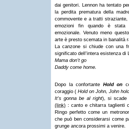
dai genitori. Lennon ha tentato per
la perdita prematura della madr
commovente e a tratti straziante,
emozioni fin quando è stata
emozionale. Venuto meno questo f
arte è presto scemata in banalità 
La canzone si chiude con una fr
significato dell’intera esistenza di
Mama don’t go
Daddy come home.
Dopo la confortante
Hold on
co
coraggio (
Hold on John, John hol
It’s gonna be al right
), si scade 
(link)
: canto e chitarra taglienti
Ringo perfetto come un metronom
che può ben considerarsi come pa
grunge ancora prossimi a venire.