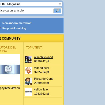
Non ancora membro?
Proponi il tuo blog
E COMMUNITY
AUTORE DEL
TOP UTENTI
ORNO
allmobileworld
8820742 pt
videogiochi
3205714 pt
Riccardo Conti
2069489 pt
psyinthekitchen
yellowflate
1983762 pt