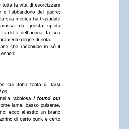
 tutta la vita di esorcizzare
e e l’abbandono del padre;
 la sua musica ha trasudato
 mossa da questa spinta
ardello dell’anima, la sua
raramente degne di nota.
ase che racchiude in sé il
 Lennon:
n cui John tenta di farsi
d on
nella rabbiosa
I found out
 come lame, basso pulsante,
o: ecco allestito un brano
drino di certo punk e certo