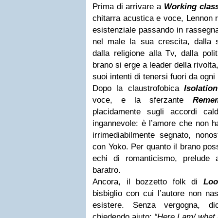
Prima di arrivare a
Working clas
chitarra acustica e voce, Lennon 
esistenziale passando in rassegna
nel male la sua crescita, dalla 
dalla religione alla Tv, dalla poli
brano si erge a leader della rivolt
suoi intenti di tenersi fuori da ogni 
Dopo la claustrofobica
Isolation
voce, e la sferzante
Reme
placidamente sugli accordi ca
ingannevole: è l’amore che non h
irrimediabilmente segnato, nonost
con Yoko. Per quanto il brano pos
echi di romanticismo, prelude a
baratro.
Ancora, il bozzetto folk di
Lo
bisbiglio con cui l’autore non na
esistere. Senza vergogna, di
chiedendo aiuto:
“Here I am/ what 