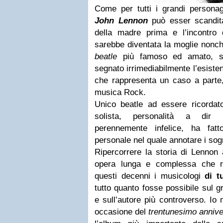
Come per tutti i grandi personagg
John Lennon
può esser scandita
della madre prima e l’incontro
sarebbe diventata la moglie nonché
beatle
più famoso ed amato, so
segnato irrimediabilmente l’esisten
che rappresenta un caso a parte,
musica Rock.
Unico beatle ad essere ricordato
solista, personalità a di
perennemente infelice, ha fat
personale nel quale annotare i sogn
Ripercorrere la storia di Lennon
opera lunga e complessa che rich
questi decenni i musicologi
di t
tutto quanto fosse possibile sul 
e sull’autore più controverso. Io 
occasione del
trentunesimo annive