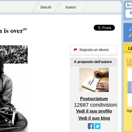
Giochi
Autori
 is over”
L
Segnala un abuso
L'
A proposito dell'autore
GI
Postscriptum
12687
condivisioni
Vedi il suo profilo
Agi
Vedi il suo blog