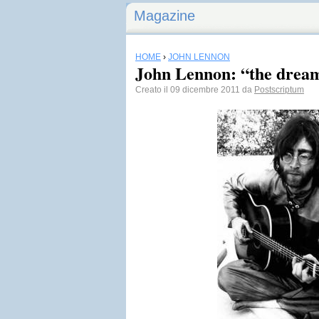
Magazine
HOME
›
JOHN LENNON
John Lennon: “the dream
Creato il 09 dicembre 2011 da
Postscriptum