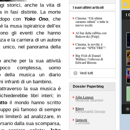
i storici, anche la vita di
I suoi ultimi articoli
 in fasi distinte. La morte
I
Cinema: “Gli ultimi
 dopo con
Yoko Ono
, che
saranno ultimi” e tutte le
nuove uscite
 la musa ispiratrice dell’ex
no gli eventi che hanno
Al bar della rabbia con
Bukowski [Pulp]
za e la carriera di un autore
Cinema, le novità: è
 unico, nel panorama della
arrivato “SPECTRE”!
Big Fish di Daniel
Wallace: l’odissea di
 anche per la sua attività
Edward Bloom
r poco complessa, uomo
Vedi tutti
to della musica un diario
i infranti di un bambino.
Dossier Paperblog
 attraverso la sua musica è
iederebbe libri interi; in
John Lennon
Musicisti Stranieri
utto
il mondo hanno scritto
Ringo
gruppo più famoso di sempre
Personalità Gossip
mi limiterò ad analizzare, in
fantasmi
rsario
dalla sua scomparsa,
Curiosità