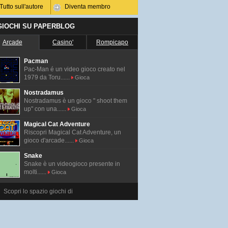
Tutto sull'autore
Diventa membro
 GIOCHI SU PAPERBLOG
Arcade
Casino'
Rompicapo
Pacman
Pac-Man é un video gioco creato nel
1979 da Toru......
Gioca
Nostradamus
Nostradamus è un gioco " shoot them
up" con una......
Gioca
Magical Cat Adventure
Riscopri Magical Cat Adventure, un
gioco d'arcade......
Gioca
Snake
Snake è un videogioco presente in
molti......
Gioca
Scopri lo spazio giochi di