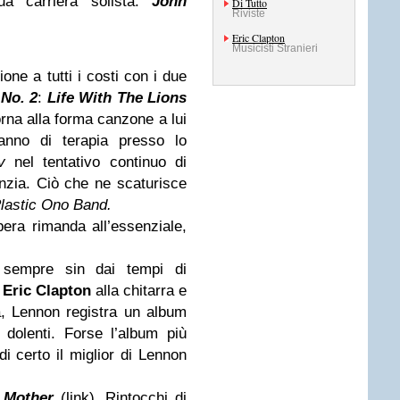
ua carriera solista:
John
Di Tutto
Riviste
Eric Clapton
Musicisti Stranieri
one a tutti i costi con i due
 No. 2
:
Life With The Lions
rna alla forma canzone a lui
 anno di terapia presso lo
v
nel tentativo continuo di
nzia. Ciò che ne scaturisce
lastic Ono Band.
era rimanda all’essenziale,
 sempre sin dai tempi di
o
Eric Clapton
alla chitarra e
a, Lennon registra un album
e dolenti. Forse l’album più
i certo il miglior di Lennon
e
Mother
(link)
. Rintocchi di