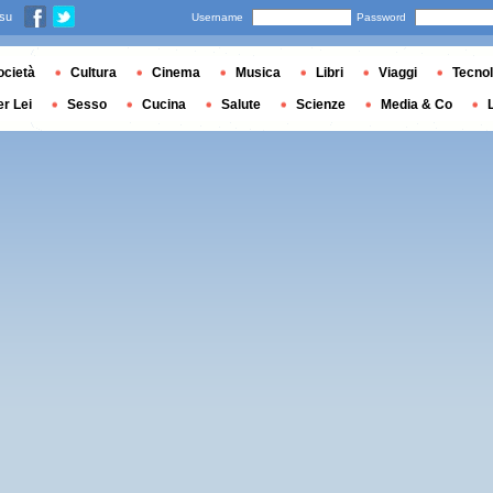
 su
Username
Password
ocietà
Cultura
Cinema
Musica
Libri
Viaggi
Tecnol
er Lei
Sesso
Cucina
Salute
Scienze
Media & Co