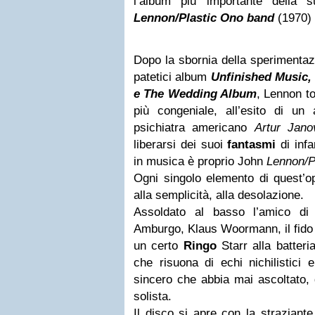
l’album più importante della s
Lennon/Plastic Ono band
(1970)
Dopo la sbornia della sperimentazi
patetici album
Unfinished Music,
e The Wedding Album
, Lennon to
più congeniale, all’esito di un
psichiatra americano
Artur Jano
liberarsi dei suoi
fantasmi
di infa
in musica è proprio John
Lennon/P
Ogni singolo elemento di quest’op
alla semplicità, alla desolazione.
Assoldato al basso l’amico di
Amburgo, Klaus Woormann, il fid
un certo
Ringo
Starr alla batteri
che risuona di echi nichilistici 
sincero che abbia mai ascoltato, d
solista.
Il disco si apre con la straziant