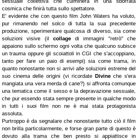
sessuale collettiva che culminerà in una sborrata
cosmica che finirà tutta sullo spettatore.
E' evidente che con questo film John Waters ha voluto,
pur rimanendo nel solco di tutta la sua precedente
produzione, sperimentare qualcosa di diverso, sia come
soluzioni visive (il
collage
di immagini "retrò" che
appaiono sullo schermo ogni volta che qualcuno subisce
un trauma oppure gli scoiattoli in CGI che s'accoppiano,
tanto per fare un paio di esempi) sia come trama, in
quanto nonostante non si arrivi alle soluzioni estreme del
suo cinema delle origini (vi ricordate
Divine
che s'era
mangiata una vera merda di cane?) si affronta comunque
una tematica come il sesso e la depravazione sessuale,
che pur essendo stata sempre presente in qualche modo
in tutti i suoi film non ne è mai stata protagonista
assoluta.
Purtroppo è da segnalare che nonostante tutto ciò il film
non brilla particolarmente, e forse gran parte di questo è
dovuto alla trama che ben presto si appiattisce in