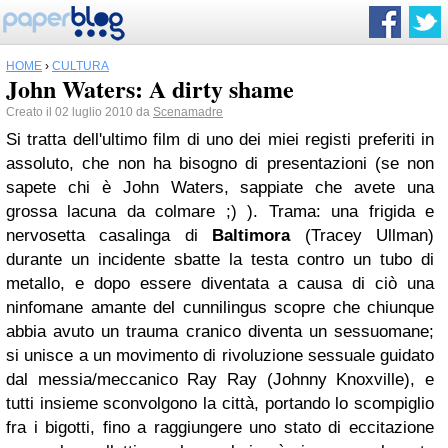
HOME
›
CULTURA
John Waters: A dirty shame
Creato il 02 luglio 2010 da
Scenamadre
Si tratta dell'ultimo film di uno dei miei registi preferiti in
assoluto, che non ha bisogno di presentazioni (se non
sapete chi è John Waters, sappiate che avete una
grossa lacuna da colmare ;) ). Trama: una frigida e
nervosetta casalinga di
Baltimora
(Tracey Ullman)
durante un incidente sbatte la testa contro un tubo di
metallo, e dopo essere diventata a causa di ciò una
ninfomane amante del cunnilingus scopre che chiunque
abbia avuto un trauma cranico diventa un sessuomane;
si unisce a un movimento di rivoluzione sessuale guidato
dal messia/meccanico Ray Ray (Johnny Knoxville), e
tutti insieme sconvolgono la città, portando lo scompiglio
fra i bigotti, fino a raggiungere uno stato di eccitazione