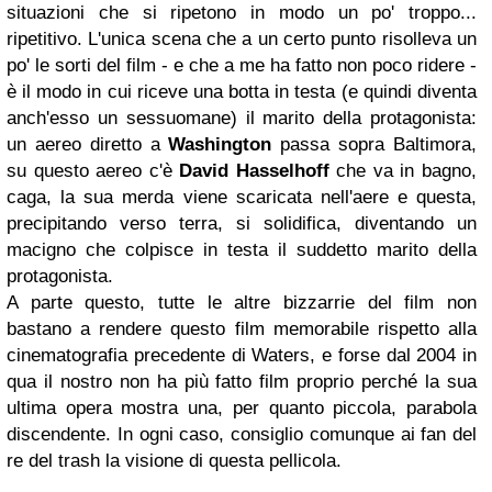
situazioni che si ripetono in modo un po' troppo...
ripetitivo. L'unica scena che a un certo punto risolleva un
po' le sorti del film - e che a me ha fatto non poco ridere -
è il modo in cui riceve una botta in testa (e quindi diventa
anch'esso un sessuomane) il marito della protagonista:
un aereo diretto a
Washington
passa sopra Baltimora,
su questo aereo c'è
David Hasselhoff
che va in bagno,
caga, la sua merda viene scaricata nell'aere e questa,
precipitando verso terra, si solidifica, diventando un
macigno che colpisce in testa il suddetto marito della
protagonista.
A parte questo, tutte le altre bizzarrie del film non
bastano a rendere questo film memorabile rispetto alla
cinematografia precedente di Waters, e forse dal 2004 in
qua il nostro non ha più fatto film proprio perché la sua
ultima opera mostra una, per quanto piccola, parabola
discendente. In ogni caso, consiglio comunque ai fan del
re del trash la visione di questa pellicola.