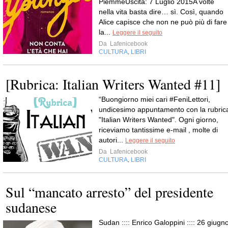
PiemmeUscita: 7 Luglio 2015A volte
nella vita basta dire… sì. Così, quando
Alice capisce che non ne può più di fare
la...
Leggere il seguito
Da
Lafenicebook
CULTURA
LIBRI
,
[Rubrica: Italian Writers Wanted #11]
“Buongiorno miei cari #FeniLettori,
undicesimo appuntamento con la rubric
"Italian Writers Wanted". Ogni giorno,
riceviamo tantissime e-mail , molte di
autori...
Leggere il seguito
Da
Lafenicebook
CULTURA
LIBRI
,
Sul “mancato arresto” del presidente
sudanese
Sudan :::: Enrico Galoppini :::: 26 giugno