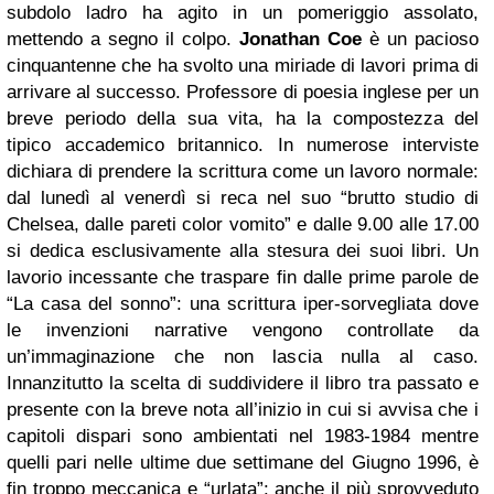
subdolo ladro ha agito in un pomeriggio assolato,
mettendo a segno il colpo.
Jonathan Coe
è un pacioso
cinquantenne che ha svolto una miriade di lavori prima di
arrivare al successo. Professore di poesia inglese per un
breve periodo della sua vita, ha la compostezza del
tipico accademico britannico. In numerose interviste
dichiara di prendere la scrittura come un lavoro normale:
dal lunedì al venerdì si reca nel suo “brutto studio di
Chelsea, dalle pareti color vomito” e dalle 9.00 alle 17.00
si dedica esclusivamente alla stesura dei suoi libri. Un
lavorio incessante che traspare fin dalle prime parole de
“La casa del sonno”: una scrittura iper-sorvegliata dove
le invenzioni narrative vengono controllate da
un’immaginazione che non lascia nulla al caso.
Innanzitutto la scelta di suddividere il libro tra passato e
presente con la breve nota all’inizio in cui si avvisa che i
capitoli dispari sono ambientati nel 1983-1984 mentre
quelli pari nelle ultime due settimane del Giugno 1996, è
fin troppo meccanica e “urlata”: anche il più sprovveduto