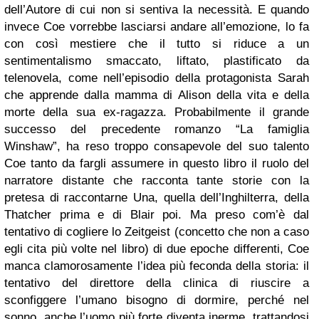
dell’Autore di cui non si sentiva la necessità. E quando
invece Coe vorrebbe lasciarsi andare all’emozione, lo fa
con così mestiere che il tutto si riduce a un
sentimentalismo smaccato, liftato, plastificato da
telenovela, come nell’episodio della protagonista Sarah
che apprende dalla mamma di Alison della vita e della
morte della sua ex-ragazza. Probabilmente il grande
successo del precedente romanzo “La famiglia
Winshaw”, ha reso troppo consapevole del suo talento
Coe tanto da fargli assumere in questo libro il ruolo del
narratore distante che racconta tante storie con la
pretesa di raccontarne Una, quella dell’Inghilterra, della
Thatcher prima e di Blair poi. Ma preso com’è dal
tentativo di cogliere lo Zeitgeist (concetto che non a caso
egli cita più volte nel libro) di due epoche differenti, Coe
manca clamorosamente l’idea più feconda della storia: il
tentativo del direttore della clinica di riuscire a
sconfiggere l’umano bisogno di dormire, perché nel
sonno, anche l’uomo più forte diventa inerme, trattandosi