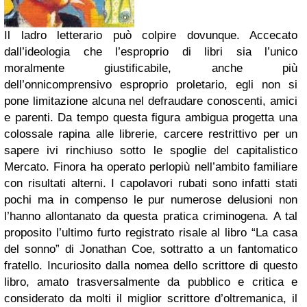
Il ladro letterario può colpire dovunque. Accecato
dall’ideologia che l’esproprio di libri sia l’unico
moralmente giustificabile, anche più
dell’onnicomprensivo esproprio proletario, egli non si
pone limitazione alcuna nel defraudare conoscenti, amici
e parenti. Da tempo questa figura ambigua progetta una
colossale rapina alle librerie, carcere restrittivo per un
sapere ivi rinchiuso sotto le spoglie del capitalistico
Mercato. Finora ha operato perlopiù nell’ambito familiare
con risultati alterni. I capolavori rubati sono infatti stati
pochi ma in compenso le pur numerose delusioni non
l’hanno allontanato da questa pratica criminogena. A tal
proposito l’ultimo furto registrato risale al libro “La casa
del sonno” di Jonathan Coe, sottratto a un fantomatico
fratello. Incuriosito dalla nomea dello scrittore di questo
libro, amato trasversalmente da pubblico e critica e
considerato da molti il miglior scrittore d’oltremanica, il