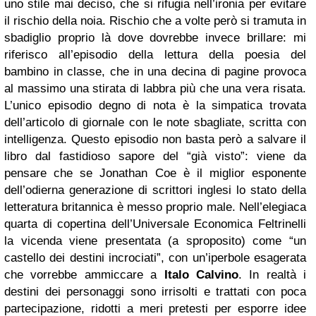
uno stile mai deciso, che si rifugia nell’ironia per evitare
il rischio della noia. Rischio che a volte però si tramuta in
sbadiglio proprio là dove dovrebbe invece brillare: mi
riferisco all’episodio della lettura della poesia del
bambino in classe, che in una decina di pagine provoca
al massimo una stirata di labbra più che una vera risata.
L’unico episodio degno di nota è la simpatica trovata
dell’articolo di giornale con le note sbagliate, scritta con
intelligenza. Questo episodio non basta però a salvare il
libro dal fastidioso sapore del “già visto”: viene da
pensare che se Jonathan Coe è il miglior esponente
dell’odierna generazione di scrittori inglesi lo stato della
letteratura britannica è messo proprio male. Nell’elegiaca
quarta di copertina dell’Universale Economica Feltrinelli
la vicenda viene presentata (a sproposito) come “un
castello dei destini incrociati”, con un’iperbole esagerata
che vorrebbe ammiccare a
Italo Calvino
. In realtà i
destini dei personaggi sono irrisolti e trattati con poca
partecipazione, ridotti a meri pretesti per esporre idee