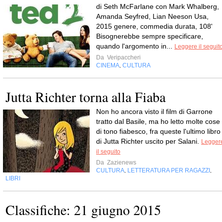
di Seth McFarlane con Mark Whalberg,
Amanda Seyfred, Lian Neeson Usa,
2015 genere, commedia durata, 108'
Bisognerebbe sempre specificare,
quando l'argomento in...
Leggere il seguit
Da
Veripaccheri
CINEMA
CULTURA
,
Jutta Richter torna alla Fiaba
Non ho ancora visto il film di Garrone
tratto dal Basile, ma ho letto molte cose
di tono fiabesco, fra queste l'ultimo libro
di Jutta Richter uscito per Salani.
Legger
il seguito
Da
Zazienews
CULTURA
LETTERATURA PER RAGAZZI
,
,
LIBRI
Classifiche: 21 giugno 2015