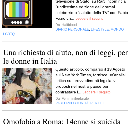
televisione di Stato, su Rai3 incomincia
l’undicesima edizione dell’oramai
celeberrimo “salotto della TV” con Fabio
Fazio ch...
Leggere il seguito
Da
Halfblood
DIARIO PERSONALE
LIFESTYLE
MONDO
,
,
LGBTQ
Una richiesta di aiuto, non di leggi, per
le donne in Italia
Questo articolo, comparso il 19 Agosto
sul New York Times, fornisce un’analisi
critica sui provvedimenti legislativi
proposti nel nostro paese per
contrastare l...
Leggere il seguito
Da
Femminileplurale
PARI OPPORTUNITÀ
PER LEI
,
Omofobia a Roma: 14enne si suicida