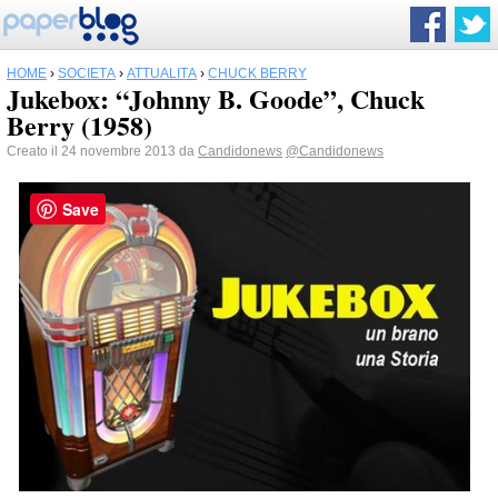
HOME
›
SOCIETÀ
›
ATTUALITÀ
›
CHUCK BERRY
Jukebox: “Johnny B. Goode”, Chuck
Berry (1958)
Creato il 24 novembre 2013 da
Candidonews
@Candidonews
Save