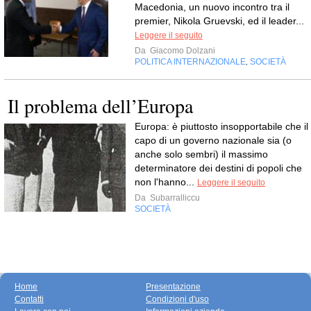
Macedonia, un nuovo incontro tra il
premier, Nikola Gruevski, ed il leader...
Leggere il seguito
Da
Giacomo Dolzani
POLITICA INTERNAZIONALE
SOCIETÀ
,
Il problema dell’Europa
Europa: è piuttosto insopportabile che il
capo di un governo nazionale sia (o
anche solo sembri) il massimo
determinatore dei destini di popoli che
non l'hanno...
Leggere il seguito
Da
Subarralliccu
SOCIETÀ
Home
Presentazione
Contatti
Condizioni d'uso