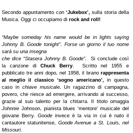
Secondo appuntamento con
‘Jukebox’,
sulla storia della
Musica. Oggi ci occupiamo di
rock and roll!
“Maybe someday his name would be in lights saying
Johnny B. Goode tonight”. Forse un giorno il tuo nome
sarà su una insegna
che dice “Stasera Johnny B. Goode”.
Si conclude così
la canzone di
Chuck Berry
. Scritto nel 1955 e
pubblicato tre anni dopo, nel 1958, il brano
rappresenta
al meglio il classico ‘sogno americano’,
in questo
caso in
chiave musicale
.
Un ragazzino di campagna,
povero, che riesce ad emergere, arrivando al successo,
grazie al suo talento per la chitarra. Il titolo omaggia
Johnnie
Johnson, pianista blues ‘mentore’ musicale del
giovane Berry.
Goode
invece è la via in cui è nato il
cantautore statunitense,
Goode Avenue a St. Louis, nel
Missouri.