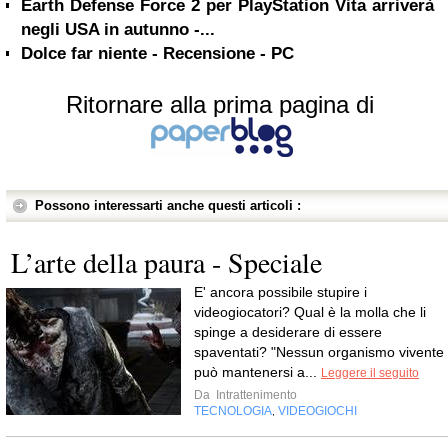
Earth Defense Force 2 per PlayStation Vita arriverà
negli USA in autunno -...
Dolce far niente - Recensione - PC
Ritornare alla prima pagina di
Possono interessarti anche questi articoli :
L’arte della paura - Speciale
E' ancora possibile stupire i
videogiocatori? Qual è la molla che li
spinge a desiderare di essere
spaventati? "Nessun organismo vivente
può mantenersi a...
Leggere il seguito
Da
Intrattenimento
TECNOLOGIA
VIDEOGIOCHI
,