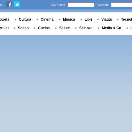
 su
Username
Password
ocietà
Cultura
Cinema
Musica
Libri
Viaggi
Tecnol
er Lei
Sesso
Cucina
Salute
Scienze
Media & Co