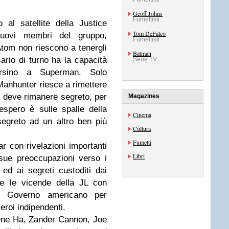
Geoff Johns
Fumettisti
al satellite della Justice
Tom DeFalco
uovi membri del gruppo,
Fumettisti
om non riescono a tenergli
Batman
sario di turno ha la capacità
Serie TV
persino a Superman. Solo
 Manhunter riesce a rimettere
e deve rimanere segreto, per
Magazines
Despero è sulle spalle della
Cinema
egreto ad un altro ben più
Cultura
Fumetti
ar con rivelazioni importanti
Libri
sue preoccupazioni verso i
 ed ai segreti custoditi dai
re le vicende della JL con
al Governo americano per
reroi indipendenti.
Gene Ha, Zander Cannon, Joe