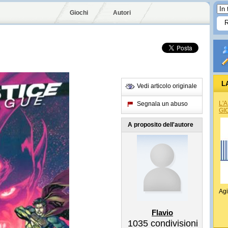
Giochi
Autori
L
Vedi articolo originale
L'
Segnala un abuso
GI
A proposito dell'autore
Agi
Flavio
1035
condivisioni