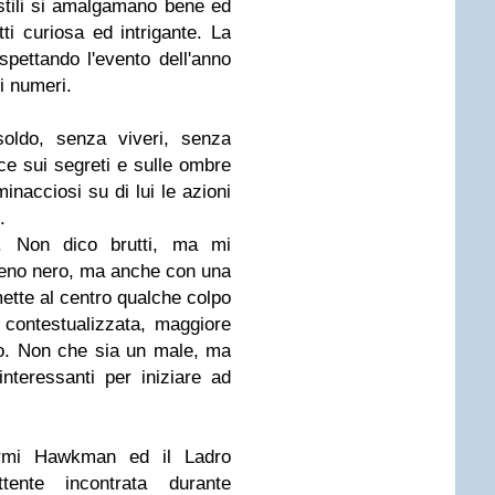
 stili si amalgamano bene ed
tti curiosa ed intrigante. La
aspettando l'evento dell'anno
i numeri.
oldo, senza viveri, senza
ce sui segreti e sulle ombre
inacciosi su di lui le azioni
.
i. Non dico brutti, ma mi
eno nero, ma anche con una
mette al centro qualche colpo
 contestualizzata, maggiore
go. Non che sia un male, ma
nteressanti per iniziare ad
d'armi Hawkman ed il Ladro
ente incontrata durante