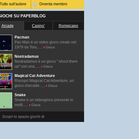
Tutto sull'autore
Diventa membro
 GIOCHI SU PAPERBLOG
Arcade
Casino'
Rompicapo
Pacman
Pac-Man é un video gioco creato nel
1979 da Toru......
Gioca
Nostradamus
Nostradamus è un gioco " shoot them
up" con una......
Gioca
Magical Cat Adventure
Riscopri Magical Cat Adventure, un
gioco d'arcade......
Gioca
Snake
Snake è un videogioco presente in
molti......
Gioca
Scopri lo spazio giochi di