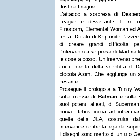
Justice League
L'attacco a sorpresa di Despero 
League è devastante. I tre n
Firestorm, Elemental Woman ed At
testa. Dotato di Kriptonite l'avver
di creare grandi difficoltà 
l'intervento a sorpresa di Martina
le cose a posto. Un intervento ch
cui il merito della sconfitta di 
piccola Atom. Che aggiunge un s
pesante.
Prosegue il prologo alla Trinity W
sulle mosse di
Batman
e sulle 
suoi potenti alleati, di Superman
nuovi. Johns inizia ad intreccia
quelle della JLA, costruita d
intervenire contro la lega dei supe
I disegni sono merito di un trio 