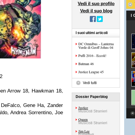
Vedi il suo profilo
Vedi il suo blog
I
I suoi ultimi articoli
DC Omnibus – Lanterna
Verde di Geoff Johns 04
Puffi 2016 - Eccoli!
Batman 46
Justice League 45
22
Vedi tutti
reen Arrow 18, Hawkman 18,
Dossier Paperblog
m DeFalco, Gene Ha, Zander
Justice
Musicisti Stranieri
do, Andrea Sorrentino, Joe
Queen
Musicisti Stranieri
Jim Lee
Fumettisti