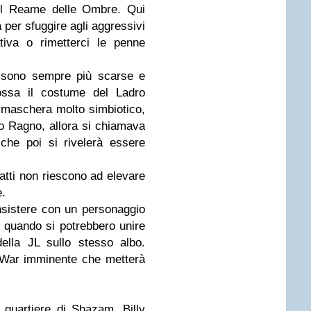
 nel Reame delle Ombre. Qui
per sfuggire agli aggressivi
ativa o rimetterci le penne
e sono sempre più scarse e
dossa il costume del Ladro
maschera molto simbiotico,
mo Ragno, allora si chiamava
che poi si rivelerà essere
atti non riescono ad elevare
e.
nsistere con un personaggio
o quando si potrebbero unire
ella JL sullo stesso albo.
y War imminente che metterà
quartiere di Shazam. Billy