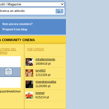
Non ancora membro?
Proponi il tuo blog
A COMMUNITY CINEMA
AUTORE DEL
TOP UTENTI
ORNO
intrattenimento
1608418 pt
lory663
1211328 pt
maestrarosalba
1126395 pt
psyinthekitchen
rimmel
615214 pt