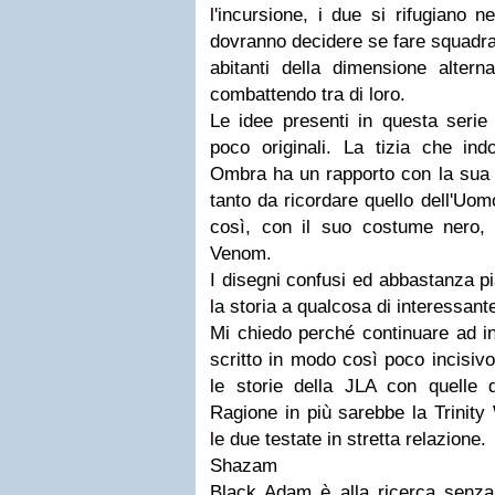
l'incursione, i due si rifugiano
dovranno decidere se fare squadra 
abitanti della dimensione altern
combattendo tra di loro.
Le idee presenti in questa seri
poco originali. La tizia che in
Ombra ha un rapporto con la sua 
tanto da ricordare quello dell'Uo
così, con il suo costume nero, 
Venom.
I disegni confusi ed abbastanza pi
la storia a qualcosa di interessant
Mi chiedo perché continuare ad i
scritto in modo così poco incisiv
le storie della JLA con quelle d
Ragione in più sarebbe la Trinit
le due testate in stretta relazione.
Shazam
Black Adam è alla ricerca senza 