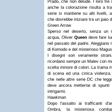
Prado, che non delude. I loro tre
anche la colorazione risulta a tra
serie si mantiene su alti livelli, 
che dovrebbe iniziare tra un paio d
Green Arrow
Sperso nel deserto, senza un s
acqua, Oliver
Queen
deve fare lu
nel passato del padre. Aleggiano m
di Komodo e del misterioso Magus
I disegni son veramente stran
ricordano sempre un Malev con m
scelta minore di colori. La trama 
di scena ed una cinica violenza,
che nelle altre serie DC che leg
deve ancora metterne di spunti i
intrigarmi.
Hawkman
Dopo l'assalto ai trafficanti 
Ombra, la misteriosa combatt