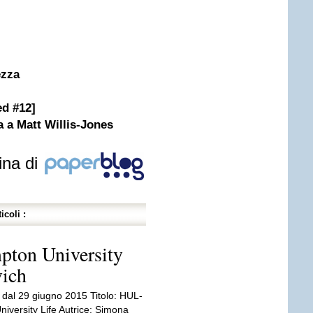
ezza
ed #12]
a a Matt Willis-Jones
ina di
icoli :
ton University
vich
e dal 29 giugno 2015 Titolo: HUL-
iversity Life Autrice: Simona