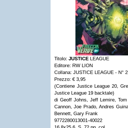
Titolo:
JUSTICE
LEAGUE
Editore: RW LION
Collana: JUSTICE LEAGUE - N° 
Prezzo: € 3,95
(Contiene Justice League 20, G
Justice League 19 backtale)
di Geoff Johns, Jeff Lemire, To
Cannon, Joe Prado, Andres Guinal
Bennett, Gary Frank
9772280013001-40022
16,8x25,6, S, 72 pp, col.