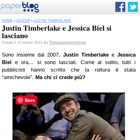
HOME
›
GOSSIP
›
JUSTIN TIMBERLAKE
Justin Timberlake e Jessica Biel si
lasciano
Creato il 12 marzo 2011 da
Thegossiphorrorshow
Sono insieme dal 2007,
Justin Timberlake
e
Jessica
Biel
e ora… si sono lasciati. Come al solito, tutti i
pubblicisti hanno scritto che la rottura è stata
“amichevole”.
Ma chi ci crede più?
Save