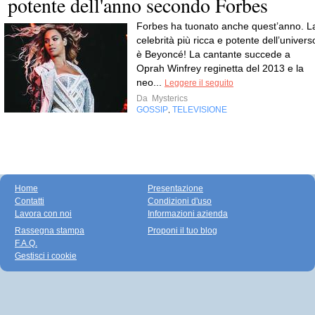
potente dell'anno secondo Forbes
Forbes ha tuonato anche quest’anno. L
celebrità più ricca e potente dell’univers
è Beyoncé! La cantante succede a
Oprah Winfrey reginetta del 2013 e la
neo...
Leggere il seguito
Da
Mysterics
GOSSIP
TELEVISIONE
,
Home
Presentazione
Contatti
Condizioni d'uso
Lavora con noi
Informazioni azienda
Rassegna stampa
Proponi il tuo blog
F.A.Q.
Gestisci i cookie