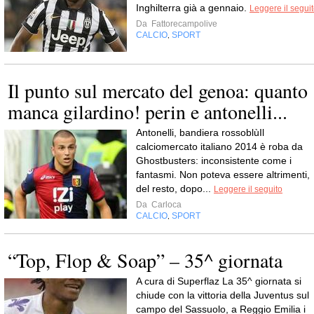
Inghilterra già a gennaio.
Leggere il segui
Da
Fattorecampolive
CALCIO
SPORT
,
Il punto sul mercato del genoa: quanto
manca gilardino! perin e antonelli...
Antonelli, bandiera rossoblùIl
calciomercato italiano 2014 è roba da
Ghostbusters: inconsistente come i
fantasmi. Non poteva essere altrimenti,
del resto, dopo...
Leggere il seguito
Da
Carloca
CALCIO
SPORT
,
“Top, Flop & Soap” – 35^ giornata
A cura di Superflaz La 35^ giornata si
chiude con la vittoria della Juventus sul
campo del Sassuolo, a Reggio Emilia i