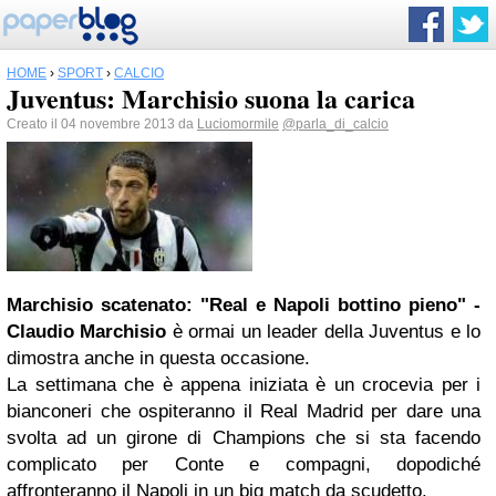
HOME
›
SPORT
›
CALCIO
Juventus: Marchisio suona la carica
Creato il 04 novembre 2013 da
Luciomormile
@parla_di_calcio
Marchisio scatenato: "Real e
Napoli
bottino pieno" -
Claudio Marchisio
è ormai un leader della Juventus e lo
dimostra anche in questa occasione.
La settimana che è appena iniziata è un crocevia per i
bianconeri che ospiteranno il Real Madrid per dare una
svolta ad un girone di Champions che si sta facendo
complicato per Conte e compagni, dopodiché
affronteranno il Napoli in un big match da scudetto.