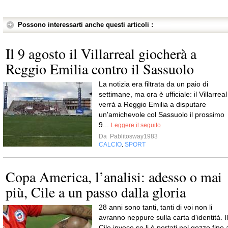
Possono interessarti anche questi articoli :
Il 9 agosto il Villarreal giocherà a
Reggio Emilia contro il Sassuolo
La notizia era filtrata da un paio di
settimane, ma ora è ufficiale: il Villarreal
verrà a Reggio Emilia a disputare
un'amichevole col Sassuolo il prossimo
9...
Leggere il seguito
Da
Pablitosway1983
CALCIO
SPORT
,
Copa America, l’analisi: adesso o mai
più, Cile a un passo dalla gloria
28 anni sono tanti, tanti di voi non li
avranno neppure sulla carta d'identità. Il
Cile invece se li è portati nel gozzo fino 