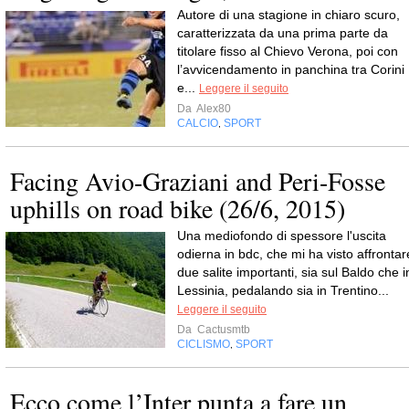
Autore di una stagione in chiaro scuro,
caratterizzata da una prima parte da
titolare fisso al Chievo Verona, poi con
l’avvicendamento in panchina tra Corini
e...
Leggere il seguito
Da
Alex80
CALCIO
SPORT
,
Facing Avio-Graziani and Peri-Fosse
uphills on road bike (26/6, 2015)
Una mediofondo di spessore l'uscita
odierna in bdc, che mi ha visto affrontar
due salite importanti, sia sul Baldo che i
Lessinia, pedalando sia in Trentino...
Leggere il seguito
Da
Cactusmtb
CICLISMO
SPORT
,
Ecco come l’Inter punta a fare un