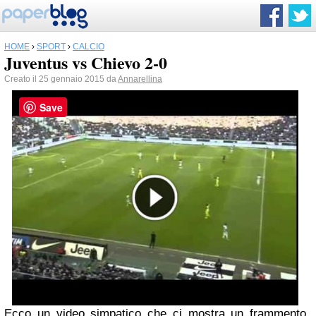
HOME
›
SPORT
›
CALCIO
Juventus vs Chievo 2-0
Creato il 25 gennaio 2015 da
Annarellina
Save
Ecco un video simpatico che ci mostra un frammento